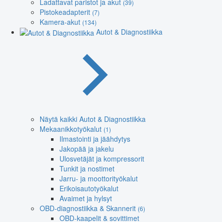
Ladattavat paristot ja akut
(39)
Pistokeadapterit
(7)
Kamera-akut
(134)
Autot & Diagnostiikka
Näytä kaikki Autot & Diagnostiikka
Mekaanikkotyökalut
(1)
Ilmastointi ja jäähdytys
Jakopää ja jakelu
Ulosvetäjät ja kompressorit
Tunkit ja nostimet
Jarru- ja moottorityökalut
Erikoisautotyökalut
Avaimet ja hylsyt
OBD-diagnostiikka & Skannerit
(6)
OBD-kaapelit & sovittimet