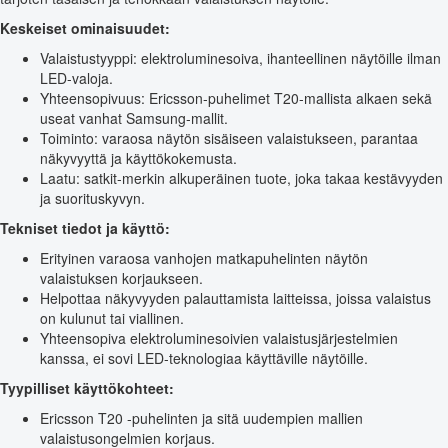
Keskeiset ominaisuudet:
Valaistustyyppi: elektroluminesoiva, ihanteellinen näytöille ilman
LED-valoja.
Yhteensopivuus: Ericsson-puhelimet T20-mallista alkaen sekä
useat vanhat Samsung-mallit.
Toiminto: varaosa näytön sisäiseen valaistukseen, parantaa
näkyvyyttä ja käyttökokemusta.
Laatu: satkit-merkin alkuperäinen tuote, joka takaa kestävyyden
ja suorituskyvyn.
Tekniset tiedot ja käyttö:
Erityinen varaosa vanhojen matkapuhelinten näytön
valaistuksen korjaukseen.
Helpottaa näkyvyyden palauttamista laitteissa, joissa valaistus
on kulunut tai viallinen.
Yhteensopiva elektroluminesoivien valaistusjärjestelmien
kanssa, ei sovi LED-teknologiaa käyttäville näytöille.
Tyypilliset käyttökohteet:
Ericsson T20 -puhelinten ja sitä uudempien mallien
valaistusongelmien korjaus.