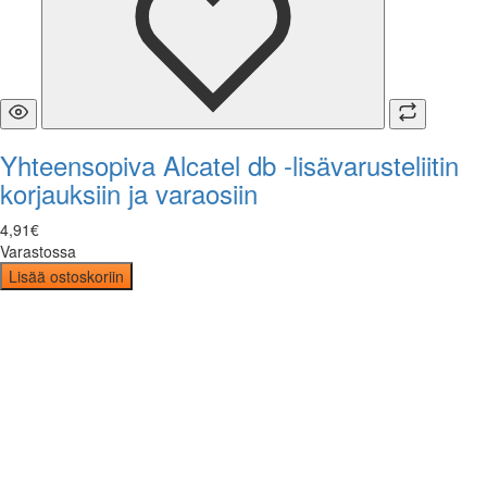
Yhteensopiva Alcatel db -lisävarusteliitin
korjauksiin ja varaosiin
4
,
91
€
Varastossa
Lisää ostoskoriin