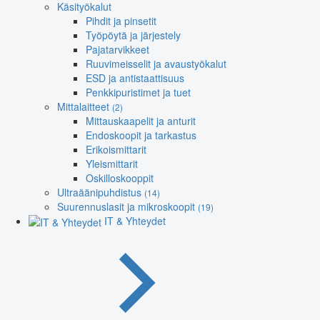
Käsityökalut
Pihdit ja pinsetit
Työpöytä ja järjestely
Pajatarvikkeet
Ruuvimeisselit ja avaustyökalut
ESD ja antistaattisuus
Penkkipuristimet ja tuet
Mittalaitteet
(2)
Mittauskaapelit ja anturit
Endoskoopit ja tarkastus
Erikoismittarit
Yleismittarit
Oskilloskooppit
Ultraäänipuhdistus
(14)
Suurennuslasit ja mikroskoopit
(19)
IT & Yhteydet