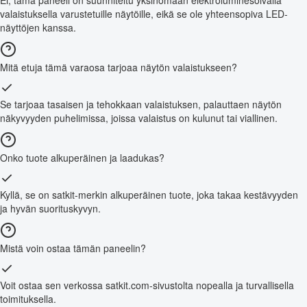
Ei, tämä paneeli on suunniteltu yksinomaan elektroluminesoivalla
valaistuksella varustetuille näytöille, eikä se ole yhteensopiva LED-
näyttöjen kanssa.
Mitä etuja tämä varaosa tarjoaa näytön valaistukseen?
Se tarjoaa tasaisen ja tehokkaan valaistuksen, palauttaen näytön
näkyvyyden puhelimissa, joissa valaistus on kulunut tai viallinen.
Onko tuote alkuperäinen ja laadukas?
Kyllä, se on satkit-merkin alkuperäinen tuote, joka takaa kestävyyden
ja hyvän suorituskyvyn.
Mistä voin ostaa tämän paneelin?
Voit ostaa sen verkossa satkit.com-sivustolta nopealla ja turvallisella
toimituksella.