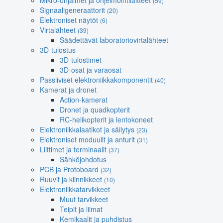
Mikro-ohjaimet ja ohjelmointilaitteet
(59)
Signaaligeneraattorit
(20)
Elektroniset näytöt
(6)
Virtalähteet
(39)
Säädettävät laboratoriovirtalähteet
3D-tulostus
3D-tulostimet
3D-osat ja varaosat
Passiiviset elektroniikkakomponentit
(40)
Kamerat ja dronet
Action-kamerat
Dronet ja quadkopterit
RC-helikopterit ja lentokoneet
Elektroniikkalaatikot ja säilytys
(23)
Elektroniset moduulit ja anturit
(31)
Liittimet ja terminaalit
(37)
Sähköjohdotus
PCB ja Protoboard
(32)
Ruuvit ja kiinnikkeet
(10)
Elektroniikkatarvikkeet
Muut tarvikkeet
Teipit ja liimat
Kemikaalit ja puhdistus