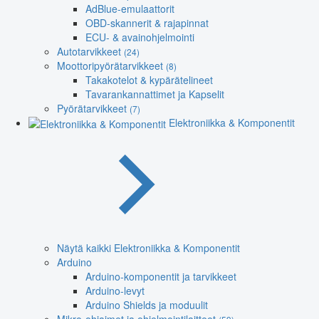
AdBlue-emulaattorit
OBD-skannerit & rajapinnat
ECU- & avainohjelmointi
Autotarvikkeet
(24)
Moottoripyörätarvikkeet
(8)
Takakotelot & kypärätelineet
Tavarankannattimet ja Kapselit
Pyörätarvikkeet
(7)
Elektroniikka & Komponentit
Näytä kaikki Elektroniikka & Komponentit
Arduino
Arduino-komponentit ja tarvikkeet
Arduino-levyt
Arduino Shields ja moduulit