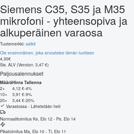
Siemens C35, S35 ja M35
mikrofoni - yhteensopiva ja
alkuperäinen varaosa
Tuotemerkki:
satkit
Ole ensimmäinen, joka arvostelee tämän tuotteen
4
,
30
€
Sis. ALV
(Veroton: 3,47 €)
Paljousalennukset
Määrä
Hinta
Tallenna
2+
4,12 €
-4%
10+
3,91 €
-9%
20+
3,44 €
-20%
Varastossa - Lähetetään heti
Normaalitoimitus
Ke, Elo 12 - Pe, Elo 14
Pikatoimitus
Ma, Elo 10 - Ti, Elo 11