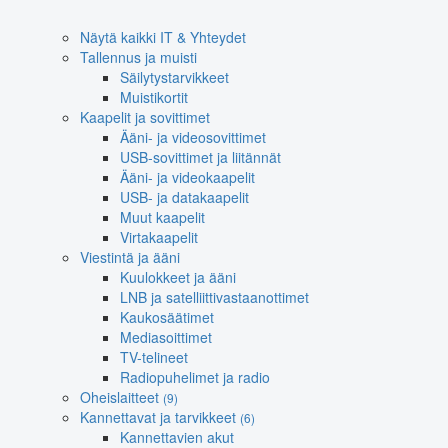
Näytä kaikki IT & Yhteydet
Tallennus ja muisti
Säilytystarvikkeet
Muistikortit
Kaapelit ja sovittimet
Ääni- ja videosovittimet
USB-sovittimet ja liitännät
Ääni- ja videokaapelit
USB- ja datakaapelit
Muut kaapelit
Virtakaapelit
Viestintä ja ääni
Kuulokkeet ja ääni
LNB ja satelliittivastaanottimet
Kaukosäätimet
Mediasoittimet
TV-telineet
Radiopuhelimet ja radio
Oheislaitteet
(9)
Kannettavat ja tarvikkeet
(6)
Kannettavien akut