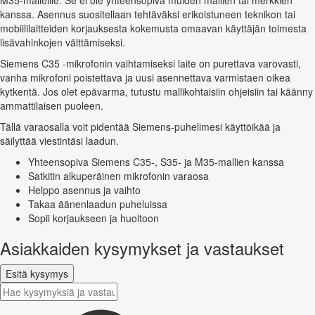
M35-malleille. Se ei ole yhteensopiva muiden mallien tai merkkien
kanssa. Asennus suositellaan tehtäväksi erikoistuneen teknikon tai
mobiililaitteiden korjauksesta kokemusta omaavan käyttäjän toimesta
lisävahinkojen välttämiseksi.
Siemens C35 -mikrofonin vaihtamiseksi laite on purettava varovasti,
vanha mikrofoni poistettava ja uusi asennettava varmistaen oikea
kytkentä. Jos olet epävarma, tutustu mallikohtaisiin ohjeisiin tai käänny
ammattilaisen puoleen.
Tällä varaosalla voit pidentää Siemens-puhelimesi käyttöikää ja
säilyttää viestintäsi laadun.
Yhteensopiva Siemens C35-, S35- ja M35-mallien kanssa
Satkitin alkuperäinen mikrofonin varaosa
Helppo asennus ja vaihto
Takaa äänenlaadun puheluissa
Sopii korjaukseen ja huoltoon
Asiakkaiden kysymykset ja vastaukset
Esitä kysymys