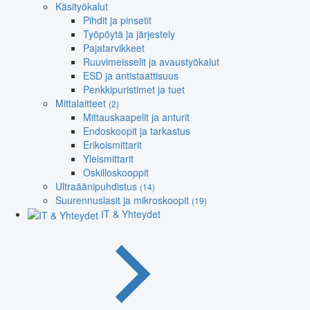
Käsityökalut
Pihdit ja pinsetit
Työpöytä ja järjestely
Pajatarvikkeet
Ruuvimeisselit ja avaustyökalut
ESD ja antistaattisuus
Penkkipuristimet ja tuet
Mittalaitteet
(2)
Mittauskaapelit ja anturit
Endoskoopit ja tarkastus
Erikoismittarit
Yleismittarit
Oskilloskooppit
Ultraäänipuhdistus
(14)
Suurennuslasit ja mikroskoopit
(19)
IT & Yhteydet