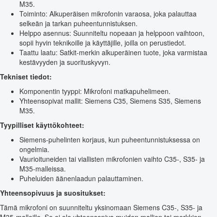
M35.
Toiminto: Alkuperäisen mikrofonin varaosa, joka palauttaa
selkeän ja tarkan puheentunnistuksen.
Helppo asennus: Suunniteltu nopeaan ja helppoon vaihtoon,
sopii hyvin teknikoille ja käyttäjille, joilla on perustiedot.
Taattu laatu: Satkit-merkin alkuperäinen tuote, joka varmistaa
kestävyyden ja suorituskyvyn.
Tekniset tiedot:
Komponentin tyyppi: Mikrofoni matkapuhelimeen.
Yhteensopivat mallit: Siemens C35, Siemens S35, Siemens
M35.
Tyypilliset käyttökohteet:
Siemens-puhelinten korjaus, kun puheentunnistuksessa on
ongelmia.
Vaurioituneiden tai viallisten mikrofonien vaihto C35-, S35- ja
M35-malleissa.
Puheluiden äänenlaadun palauttaminen.
Yhteensopivuus ja suositukset:
Tämä mikrofoni on suunniteltu yksinomaan Siemens C35-, S35- ja