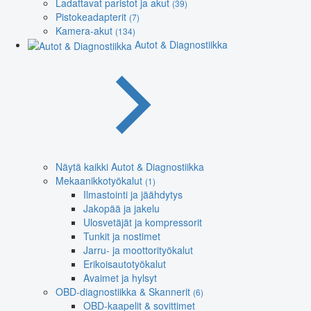
Ladattavat paristot ja akut
(39)
Pistokeadapterit
(7)
Kamera-akut
(134)
Autot & Diagnostiikka
Näytä kaikki Autot & Diagnostiikka
Mekaanikkotyökalut
(1)
Ilmastointi ja jäähdytys
Jakopää ja jakelu
Ulosvetäjät ja kompressorit
Tunkit ja nostimet
Jarru- ja moottorityökalut
Erikoisautotyökalut
Avaimet ja hylsyt
OBD-diagnostiikka & Skannerit
(6)
OBD-kaapelit & sovittimet