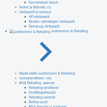
Kannettavien laturit
Verkot ja liitännät
(15)
Värikasetit ja tulostus
HP-värikasetit
Muiden valmistajien värikasetit
Samsung-värikasetit
Juottaminen & Reballing
Näytä kaikki Juottaminen & Reballing
Juotostarvikkeet
(126)
BGA Reballing -asemat
Reballing-tarvikkeet
Grafiikkapiirisarjat
Reballing-asemat
Reflow-uunit
BGA Stencils ja mallineet