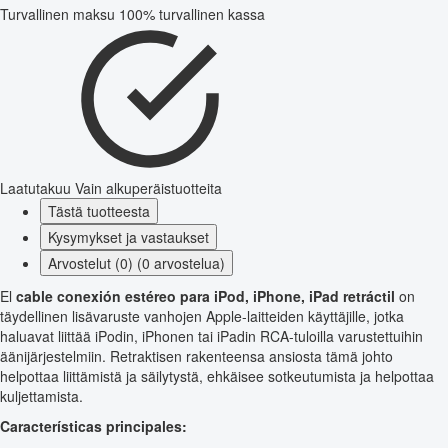
Turvallinen maksu
100% turvallinen kassa
Laatutakuu
Vain alkuperäistuotteita
Tästä tuotteesta
Kysymykset ja vastaukset
Arvostelut (0) (0 arvostelua)
El
cable conexión estéreo para iPod, iPhone, iPad retráctil
on
täydellinen lisävaruste vanhojen Apple-laitteiden käyttäjille, jotka
haluavat liittää iPodin, iPhonen tai iPadin RCA-tuloilla varustettuihin
äänijärjestelmiin. Retraktisen rakenteensa ansiosta tämä johto
helpottaa liittämistä ja säilytystä, ehkäisee sotkeutumista ja helpottaa
kuljettamista.
Características principales: