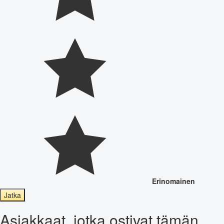
Erinomainen
Jatka
Asiakkaat, jotka ostivat tämän