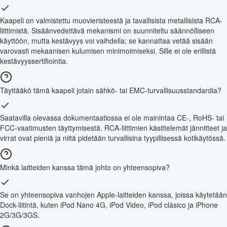
Kaapeli on valmistettu muovieristeestä ja tavallisista metallisista RCA-
liittimistä. Sisäänvedettävä mekanismi on suunniteltu säännölliseen
käyttöön, mutta kestävyys voi vaihdella; se kannattaa vetää sisään
varovasti mekaanisen kulumisen minimoimiseksi. Sille ei ole erillistä
kestävyyssertifiointia.
Täyttääkö tämä kaapeli jotain sähkö- tai EMC-turvallisuusstandardia?
Saatavilla olevassa dokumentaatiossa ei ole mainintaa CE-, RoHS- tai
FCC-vaatimusten täyttymisestä. RCA-liittimien käsittelemät jännitteet ja
virrat ovat pieniä ja niitä pidetään turvallisina tyypillisessä kotikäytössä.
Minkä laitteiden kanssa tämä johto on yhteensopiva?
Se on yhteensopiva vanhojen Apple-laitteiden kanssa, joissa käytetään
Dock-liitintä, kuten iPod Nano 4G, iPod Video, iPod clásico ja iPhone
2G/3G/3GS.