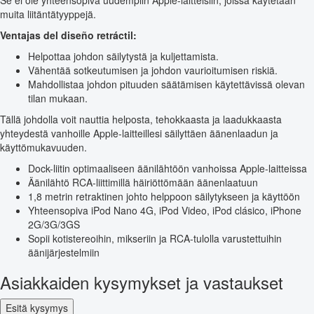
Se ei ole yhteensopiva uudempiin Apple-laitteisiin, joissa käytetään
muita liitäntätyyppejä.
Ventajas del diseño retráctil:
Helpottaa johdon säilytystä ja kuljettamista.
Vähentää sotkeutumisen ja johdon vaurioitumisen riskiä.
Mahdollistaa johdon pituuden säätämisen käytettävissä olevan
tilan mukaan.
Tällä johdolla voit nauttia helposta, tehokkaasta ja laadukkaasta
yhteydestä vanhoille Apple-laitteillesi säilyttäen äänenlaadun ja
käyttömukavuuden.
Dock-liitin optimaaliseen äänilähtöön vanhoissa Apple-laitteissa
Äänilähtö RCA-liittimillä häiriöttömään äänenlaatuun
1,8 metrin retraktinen johto helppoon säilytykseen ja käyttöön
Yhteensopiva iPod Nano 4G, iPod Video, iPod clásico, iPhone
2G/3G/3GS
Sopii kotistereoihin, mikseriin ja RCA-tulolla varustettuihin
äänijärjestelmiin
Asiakkaiden kysymykset ja vastaukset
Esitä kysymys