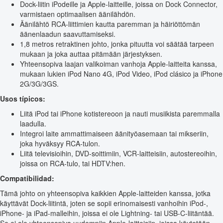
Dock-liitin iPodeille ja Apple-laitteille, joissa on Dock Connector,
varmistaen optimaalisen äänilähdön.
Äänilähtö RCA-liittimien kautta paremman ja häiriöttömän
äänenlaadun saavuttamiseksi.
1,8 metros retraktinen johto, jonka pituutta voi säätää tarpeen
mukaan ja joka auttaa pitämään järjestyksen.
Yhteensopiva laajan valikoiman vanhoja Apple-laitteita kanssa,
mukaan lukien iPod Nano 4G, iPod Video, iPod clásico ja iPhone
2G/3G/3GS.
Usos típicos:
Liitä iPod tai iPhone kotistereoon ja nauti musiikista paremmalla
laadulla.
Integroi laite ammattimaiseen äänityöasemaan tai mikseriin,
joka hyväksyy RCA-tulon.
Liitä televisioihin, DVD-soittimiin, VCR-laitteisiin, autostereoihin,
joissa on RCA-tulo, tai HDTV:hen.
Compatibilidad:
Tämä johto on yhteensopiva kaikkien Apple-laitteiden kanssa, jotka
käyttävät Dock-liitintä, joten se sopii erinomaisesti vanhoihin iPod-,
iPhone- ja iPad-malleihin, joissa ei ole Lightning- tai USB-C-liitäntää.