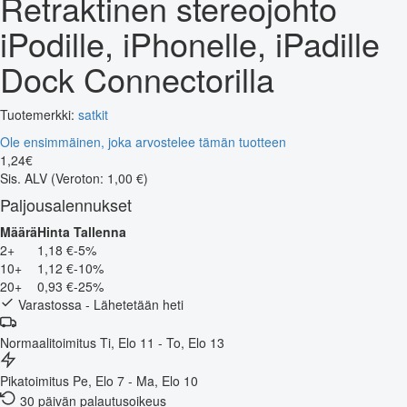
Retraktinen stereojohto
iPodille, iPhonelle, iPadille
Dock Connectorilla
Tuotemerkki:
satkit
Ole ensimmäinen, joka arvostelee tämän tuotteen
1
,
24
€
Sis. ALV
(Veroton: 1,00 €)
Paljousalennukset
Määrä
Hinta
Tallenna
2+
1,18 €
-5%
10+
1,12 €
-10%
20+
0,93 €
-25%
Varastossa - Lähetetään heti
Normaalitoimitus
Ti, Elo 11 - To, Elo 13
Pikatoimitus
Pe, Elo 7 - Ma, Elo 10
30 päivän palautusoikeus