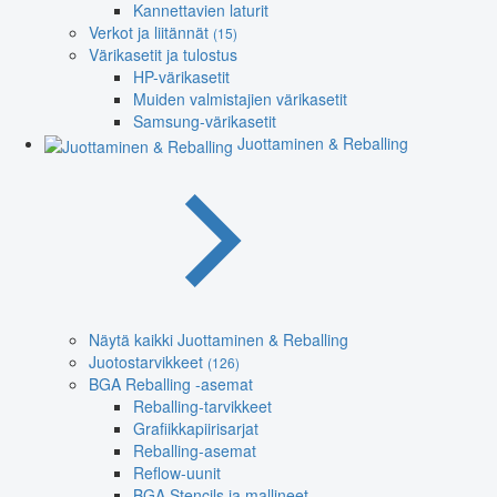
Kannettavien laturit
Verkot ja liitännät
(15)
Värikasetit ja tulostus
HP-värikasetit
Muiden valmistajien värikasetit
Samsung-värikasetit
Juottaminen & Reballing
Näytä kaikki Juottaminen & Reballing
Juotostarvikkeet
(126)
BGA Reballing -asemat
Reballing-tarvikkeet
Grafiikkapiirisarjat
Reballing-asemat
Reflow-uunit
BGA Stencils ja mallineet