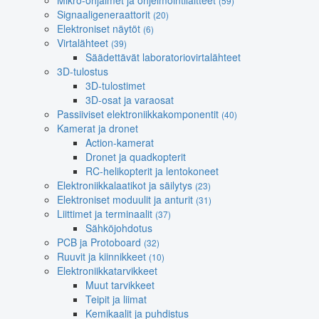
Mikro-ohjaimet ja ohjelmointilaitteet
(59)
Signaaligeneraattorit
(20)
Elektroniset näytöt
(6)
Virtalähteet
(39)
Säädettävät laboratoriovirtalähteet
3D-tulostus
3D-tulostimet
3D-osat ja varaosat
Passiiviset elektroniikkakomponentit
(40)
Kamerat ja dronet
Action-kamerat
Dronet ja quadkopterit
RC-helikopterit ja lentokoneet
Elektroniikkalaatikot ja säilytys
(23)
Elektroniset moduulit ja anturit
(31)
Liittimet ja terminaalit
(37)
Sähköjohdotus
PCB ja Protoboard
(32)
Ruuvit ja kiinnikkeet
(10)
Elektroniikkatarvikkeet
Muut tarvikkeet
Teipit ja liimat
Kemikaalit ja puhdistus