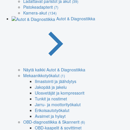
Ladattavat paristot ja akut
(39)
Pistokeadapterit
(7)
Kamera-akut
(134)
Autot & Diagnostiikka
Näytä kaikki Autot & Diagnostiikka
Mekaanikkotyökalut
(1)
Ilmastointi ja jäähdytys
Jakopää ja jakelu
Ulosvetäjät ja kompressorit
Tunkit ja nostimet
Jarru- ja moottorityökalut
Erikoisautotyökalut
Avaimet ja hylsyt
OBD-diagnostiikka & Skannerit
(6)
OBD-kaapelit & sovittimet