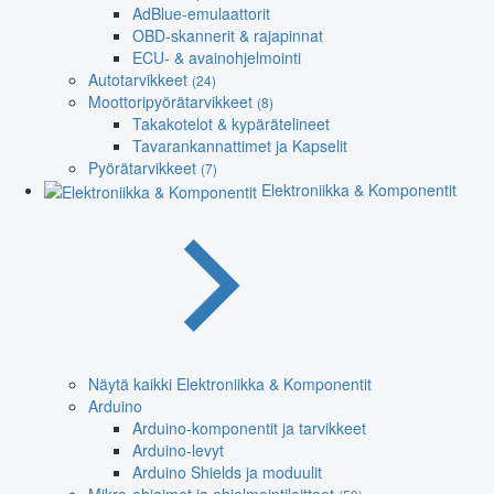
AdBlue-emulaattorit
OBD-skannerit & rajapinnat
ECU- & avainohjelmointi
Autotarvikkeet
(24)
Moottoripyörätarvikkeet
(8)
Takakotelot & kypärätelineet
Tavarankannattimet ja Kapselit
Pyörätarvikkeet
(7)
Elektroniikka & Komponentit
Näytä kaikki Elektroniikka & Komponentit
Arduino
Arduino-komponentit ja tarvikkeet
Arduino-levyt
Arduino Shields ja moduulit