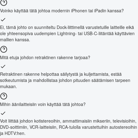
Voinko käyttää tätä johtoa modernin iPhonen tai iPadin kanssa?
Ei, tämä johto on suunniteltu Dock-liittimellä varustetuille laitteille eikä
ole yhteensopiva uudempien Lightning- tai USB-C-liitäntää käyttävien
mallien kanssa.
Mitä etuja johdon retraktinen rakenne tarjoaa?
Retraktinen rakenne helpottaa säilytystä ja kuljettamista, estää
sotkeutumista ja mahdollistaa johdon pituuden säätämisen tarpeen
mukaan.
Mihin äänilaitteisiin voin käyttää tätä johtoa?
Voit liittää johdon kotistereoihin, ammattimaisiin mikseriin, televisioihin,
DVD-soittimiin, VCR-laitteisiin, RCA-tulolla varustettuihin autostereoihin
ja HDTV:hen.