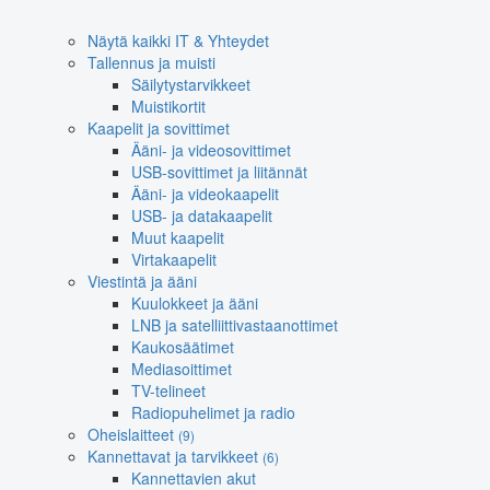
Näytä kaikki IT & Yhteydet
Tallennus ja muisti
Säilytystarvikkeet
Muistikortit
Kaapelit ja sovittimet
Ääni- ja videosovittimet
USB-sovittimet ja liitännät
Ääni- ja videokaapelit
USB- ja datakaapelit
Muut kaapelit
Virtakaapelit
Viestintä ja ääni
Kuulokkeet ja ääni
LNB ja satelliittivastaanottimet
Kaukosäätimet
Mediasoittimet
TV-telineet
Radiopuhelimet ja radio
Oheislaitteet
(9)
Kannettavat ja tarvikkeet
(6)
Kannettavien akut