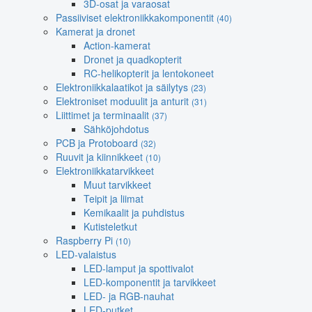
3D-osat ja varaosat
Passiiviset elektroniikkakomponentit
(40)
Kamerat ja dronet
Action-kamerat
Dronet ja quadkopterit
RC-helikopterit ja lentokoneet
Elektroniikkalaatikot ja säilytys
(23)
Elektroniset moduulit ja anturit
(31)
Liittimet ja terminaalit
(37)
Sähköjohdotus
PCB ja Protoboard
(32)
Ruuvit ja kiinnikkeet
(10)
Elektroniikkatarvikkeet
Muut tarvikkeet
Teipit ja liimat
Kemikaalit ja puhdistus
Kutisteletkut
Raspberry Pi
(10)
LED-valaistus
LED-lamput ja spottivalot
LED-komponentit ja tarvikkeet
LED- ja RGB-nauhat
LED-putket