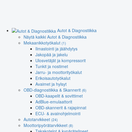
Autot & Diagnostiikka
Näytä kaikki Autot & Diagnostiikka
Mekaanikkotyökalut
(1)
Ilmastointi ja jäähdytys
Jakopää ja jakelu
Ulosvetäjät ja kompressorit
Tunkit ja nostimet
Jarru- ja moottorityökalut
Erikoisautotyökalut
Avaimet ja hylsyt
OBD-diagnostiikka & Skannerit
(6)
OBD-kaapelit & sovittimet
AdBlue-emulaattorit
OBD-skannerit & rajapinnat
ECU- & avainohjelmointi
Autotarvikkeet
(24)
Moottoripyörätarvikkeet
(8)
Takakotelot & kypärätelineet