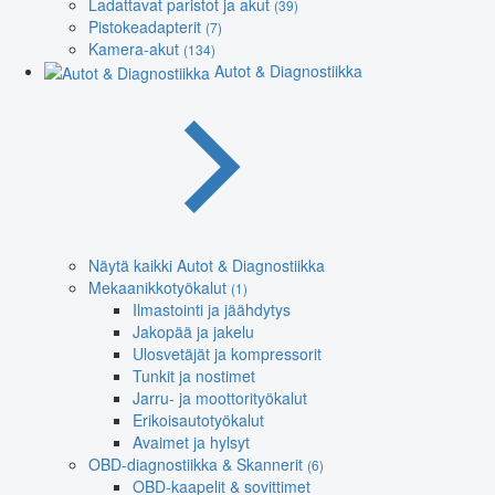
Ladattavat paristot ja akut
(39)
Pistokeadapterit
(7)
Kamera-akut
(134)
Autot & Diagnostiikka
Näytä kaikki Autot & Diagnostiikka
Mekaanikkotyökalut
(1)
Ilmastointi ja jäähdytys
Jakopää ja jakelu
Ulosvetäjät ja kompressorit
Tunkit ja nostimet
Jarru- ja moottorityökalut
Erikoisautotyökalut
Avaimet ja hylsyt
OBD-diagnostiikka & Skannerit
(6)
OBD-kaapelit & sovittimet