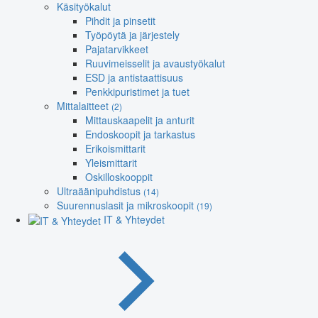
Käsityökalut
Pihdit ja pinsetit
Työpöytä ja järjestely
Pajatarvikkeet
Ruuvimeisselit ja avaustyökalut
ESD ja antistaattisuus
Penkkipuristimet ja tuet
Mittalaitteet
(2)
Mittauskaapelit ja anturit
Endoskoopit ja tarkastus
Erikoismittarit
Yleismittarit
Oskilloskooppit
Ultraäänipuhdistus
(14)
Suurennuslasit ja mikroskoopit
(19)
IT & Yhteydet