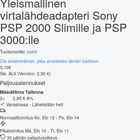
Yleismallinen
virtalähdeadapteri Sony
PSP 2000 Slimille ja PSP
3000:lle
Tuotemerkki:
satkit
Ole ensimmäinen, joka arvostelee tämän tuotteen
3
,
10
€
Sis. ALV
(Veroton: 2,50 €)
Paljousalennukset
Määrä
Hinta
Tallenna
2+
2,85 €
-8%
Varastossa - Lähetetään heti
Normaalitoimitus
Ke, Elo 12 - Pe, Elo 14
Pikatoimitus
Ma, Elo 10 - Ti, Elo 11
30 päivän palautusoikeus