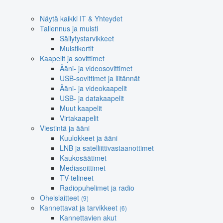
Näytä kaikki IT & Yhteydet
Tallennus ja muisti
Säilytystarvikkeet
Muistikortit
Kaapelit ja sovittimet
Ääni- ja videosovittimet
USB-sovittimet ja liitännät
Ääni- ja videokaapelit
USB- ja datakaapelit
Muut kaapelit
Virtakaapelit
Viestintä ja ääni
Kuulokkeet ja ääni
LNB ja satelliittivastaanottimet
Kaukosäätimet
Mediasoittimet
TV-telineet
Radiopuhelimet ja radio
Oheislaitteet
(9)
Kannettavat ja tarvikkeet
(6)
Kannettavien akut