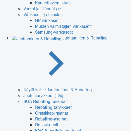
Kannettavien laturit
Verkot ja liitännät
(15)
Värikasetit ja tulostus
HP-värikasetit
Muiden valmistajien värikasetit
Samsung-värikasetit
Juottaminen & Reballing
Näytä kaikki Juottaminen & Reballing
Juotostarvikkeet
(126)
BGA Reballing -asemat
Reballing-tarvikkeet
Grafiikkapiirisarjat
Reballing-asemat
Reflow-uunit
BGA Stencils ja mallineet