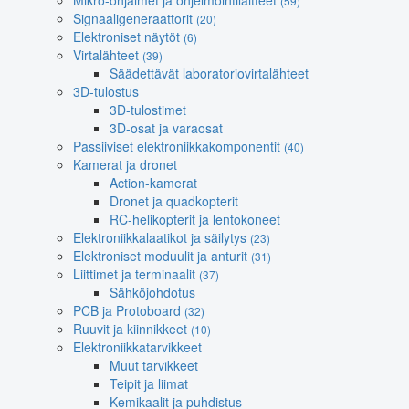
Mikro-ohjaimet ja ohjelmointilaitteet
(59)
Signaaligeneraattorit
(20)
Elektroniset näytöt
(6)
Virtalähteet
(39)
Säädettävät laboratoriovirtalähteet
3D-tulostus
3D-tulostimet
3D-osat ja varaosat
Passiiviset elektroniikkakomponentit
(40)
Kamerat ja dronet
Action-kamerat
Dronet ja quadkopterit
RC-helikopterit ja lentokoneet
Elektroniikkalaatikot ja säilytys
(23)
Elektroniset moduulit ja anturit
(31)
Liittimet ja terminaalit
(37)
Sähköjohdotus
PCB ja Protoboard
(32)
Ruuvit ja kiinnikkeet
(10)
Elektroniikkatarvikkeet
Muut tarvikkeet
Teipit ja liimat
Kemikaalit ja puhdistus