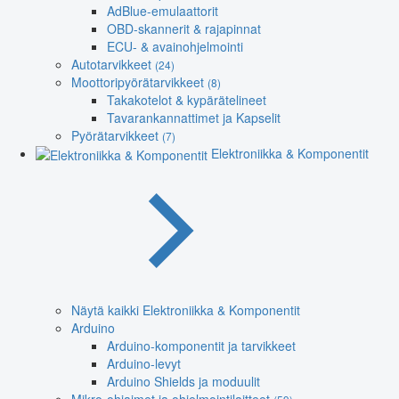
AdBlue-emulaattorit
OBD-skannerit & rajapinnat
ECU- & avainohjelmointi
Autotarvikkeet
(24)
Moottoripyörätarvikkeet
(8)
Takakotelot & kypärätelineet
Tavarankannattimet ja Kapselit
Pyörätarvikkeet
(7)
Elektroniikka & Komponentit
Näytä kaikki Elektroniikka & Komponentit
Arduino
Arduino-komponentit ja tarvikkeet
Arduino-levyt
Arduino Shields ja moduulit