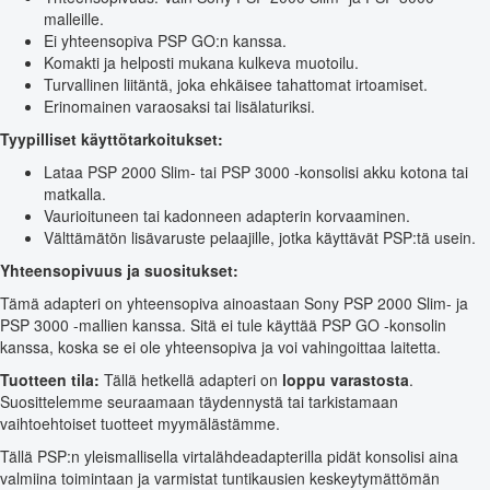
malleille.
Ei yhteensopiva PSP GO:n kanssa.
Komakti ja helposti mukana kulkeva muotoilu.
Turvallinen liitäntä, joka ehkäisee tahattomat irtoamiset.
Erinomainen varaosaksi tai lisälaturiksi.
Tyypilliset käyttötarkoitukset:
Lataa PSP 2000 Slim- tai PSP 3000 -konsolisi akku kotona tai
matkalla.
Vaurioituneen tai kadonneen adapterin korvaaminen.
Välttämätön lisävaruste pelaajille, jotka käyttävät PSP:tä usein.
Yhteensopivuus ja suositukset:
Tämä adapteri on yhteensopiva ainoastaan Sony PSP 2000 Slim- ja
PSP 3000 -mallien kanssa. Sitä ei tule käyttää PSP GO -konsolin
kanssa, koska se ei ole yhteensopiva ja voi vahingoittaa laitetta.
Tuotteen tila:
Tällä hetkellä adapteri on
loppu varastosta
.
Suosittelemme seuraamaan täydennystä tai tarkistamaan
vaihtoehtoiset tuotteet myymälästämme.
Tällä PSP:n yleismallisella virtalähdeadapterilla pidät konsolisi aina
valmiina toimintaan ja varmistat tuntikausien keskeytymättömän