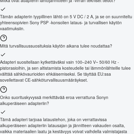
Mitkä ovat adapterin lähtöjännitteen ja -virran tekniset tiedot?
Tämän adapterin tyypillinen lähtö on 5 V DC / 2 A, ja se on suunniteltu
yhteensopivien Sony PSP -konsolien lataus- ja turvallisen käytön
vaatimuksiin.
Mitä turvallisuussuosituksia käytön aikana tulee noudattaa?
Adapteri suositellaan kytkettäväksi vain 100–240 V~ 50/60 Hz -
pistorasioihin, ja sen altistamista kosteudelle tai lämmönlähteille tulee
välttää sähkövaurioiden ehkäisemiseksi. Se täyttää EU:ssa
sovellettavat CE-sähköturvallisuusmääräykset.
Onko suorituskyvyssä merkittävää eroa verrattuna Sonyn
alkuperäiseen adapteriin?
Tämä adapteri tarjoaa lataustehon, joka on verrattavissa
alkuperäiseen adapteriin latausajan ja jännitteen vakauden osalta,
vaikka materiaalien laatu ja kestävyys voivat vaihdella valmistajasta