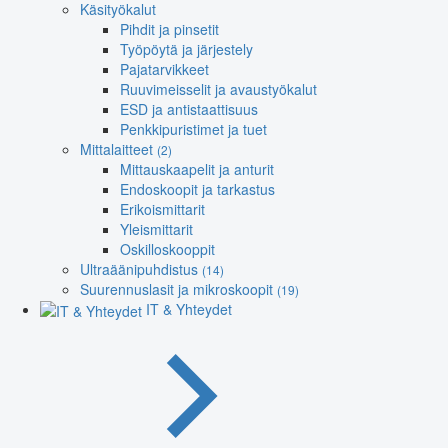
Käsityökalut
Pihdit ja pinsetit
Työpöytä ja järjestely
Pajatarvikkeet
Ruuvimeisselit ja avaustyökalut
ESD ja antistaattisuus
Penkkipuristimet ja tuet
Mittalaitteet
(2)
Mittauskaapelit ja anturit
Endoskoopit ja tarkastus
Erikoismittarit
Yleismittarit
Oskilloskooppit
Ultraäänipuhdistus
(14)
Suurennuslasit ja mikroskoopit
(19)
IT & Yhteydet