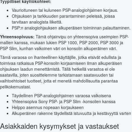
Tyypilliset käyttökohteet:
Vaurioituneen tai kuluneen PSP-analogiohjaimen korjaus.
Ohjauksen ja tarkkuuden parantaminen peleissä, joissa
tarvitaan analogista liikettä.
PSP:n analogiohjauksen alkuperäisen toiminnan palauttaminen.
Yhteensopivuus:
Tämä ohjainvipu on yhteensopiva useimpien PSP-
mallien kanssa, mukaan lukien PSP 1000, PSP 2000, PSP 3000 ja
PSP Slim, kunhan valkoinen väri on konsolin alkuperäinen väri.
Tämä varaosa on ihanteellinen käyttäjille, jotka etsivät edullista ja
toimivaa ratkaisua PSP-konsolin korjaamiseen ilman alkuperäisen
ohjauksen laadun menettämistä. Tällä hetkellä varastoa ei ole
saatavilla, joten suosittelemme tarkistamaan saatavuuden tai
vaihtoehtoiset tuotteet, jotta et menetä mahdollisuutta parantaa
pelikokemustasi.
Täydellinen PSP-analogiohjaimen varaosa valkoisena
Yhteensopiva Sony PSP- ja PSP Slim -konsolien kanssa
Helppo asennus nopeaan korjaukseen
Alkuperäinen rakenne täydellistä istuvuutta ja kestävyyttä varten
Asiakkaiden kysymykset ja vastaukset