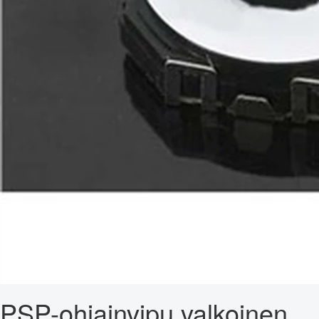
PSP-ohjainvipu valkoinen