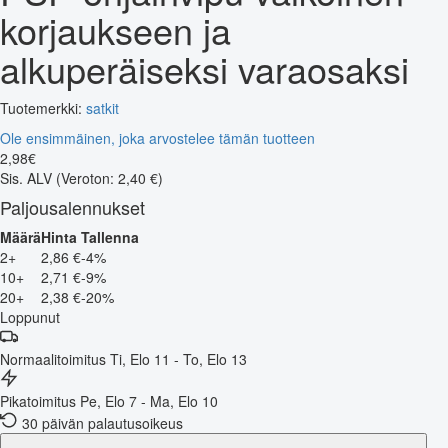
korjaukseen ja
alkuperäiseksi varaosaksi
Tuotemerkki:
satkit
Ole ensimmäinen, joka arvostelee tämän tuotteen
2
,
98
€
Sis. ALV
(Veroton: 2,40 €)
Paljousalennukset
Määrä
Hinta
Tallenna
2+
2,86 €
-4%
10+
2,71 €
-9%
20+
2,38 €
-20%
Loppunut
Normaalitoimitus
Ti, Elo 11 - To, Elo 13
Pikatoimitus
Pe, Elo 7 - Ma, Elo 10
30 päivän palautusoikeus