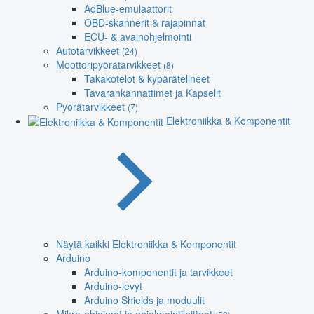
AdBlue-emulaattorit
OBD-skannerit & rajapinnat
ECU- & avainohjelmointi
Autotarvikkeet
(24)
Moottoripyörätarvikkeet
(8)
Takakotelot & kypärätelineet
Tavarankannattimet ja Kapselit
Pyörätarvikkeet
(7)
Elektroniikka & Komponentit
Näytä kaikki Elektroniikka & Komponentit
Arduino
Arduino-komponentit ja tarvikkeet
Arduino-levyt
Arduino Shields ja moduulit