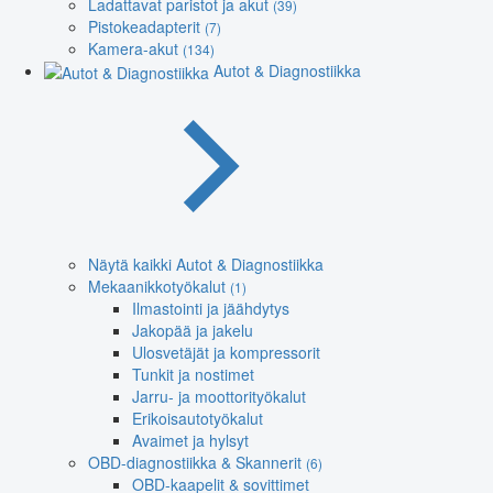
Ladattavat paristot ja akut
(39)
Pistokeadapterit
(7)
Kamera-akut
(134)
Autot & Diagnostiikka
Näytä kaikki Autot & Diagnostiikka
Mekaanikkotyökalut
(1)
Ilmastointi ja jäähdytys
Jakopää ja jakelu
Ulosvetäjät ja kompressorit
Tunkit ja nostimet
Jarru- ja moottorityökalut
Erikoisautotyökalut
Avaimet ja hylsyt
OBD-diagnostiikka & Skannerit
(6)
OBD-kaapelit & sovittimet