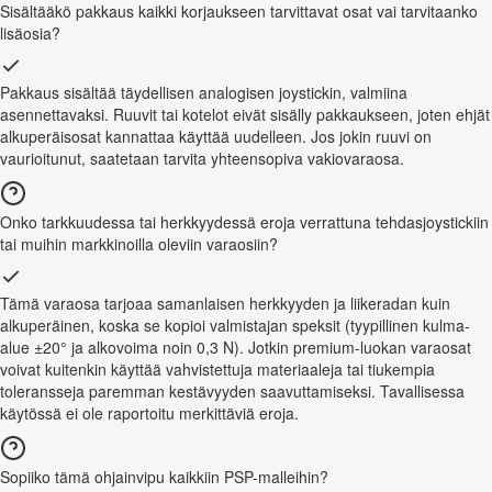
Sisältääkö pakkaus kaikki korjaukseen tarvittavat osat vai tarvitaanko
lisäosia?
Pakkaus sisältää täydellisen analogisen joystickin, valmiina
asennettavaksi. Ruuvit tai kotelot eivät sisälly pakkaukseen, joten ehjät
alkuperäisosat kannattaa käyttää uudelleen. Jos jokin ruuvi on
vaurioitunut, saatetaan tarvita yhteensopiva vakiovaraosa.
Onko tarkkuudessa tai herkkyydessä eroja verrattuna tehdasjoystickiin
tai muihin markkinoilla oleviin varaosiin?
Tämä varaosa tarjoaa samanlaisen herkkyyden ja liikeradan kuin
alkuperäinen, koska se kopioi valmistajan speksit (tyypillinen kulma-
alue ±20° ja alkovoima noin 0,3 N). Jotkin premium-luokan varaosat
voivat kuitenkin käyttää vahvistettuja materiaaleja tai tiukempia
toleransseja paremman kestävyyden saavuttamiseksi. Tavallisessa
käytössä ei ole raportoitu merkittäviä eroja.
Sopiiko tämä ohjainvipu kaikkiin PSP-malleihin?