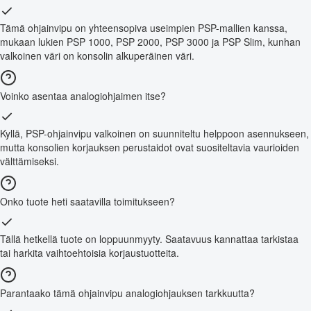
Tämä ohjainvipu on yhteensopiva useimpien PSP-mallien kanssa,
mukaan lukien PSP 1000, PSP 2000, PSP 3000 ja PSP Slim, kunhan
valkoinen väri on konsolin alkuperäinen väri.
Voinko asentaa analogiohjaimen itse?
Kyllä, PSP-ohjainvipu valkoinen on suunniteltu helppoon asennukseen,
mutta konsolien korjauksen perustaidot ovat suositeltavia vaurioiden
välttämiseksi.
Onko tuote heti saatavilla toimitukseen?
Tällä hetkellä tuote on loppuunmyyty. Saatavuus kannattaa tarkistaa
tai harkita vaihtoehtoisia korjaustuotteita.
Parantaako tämä ohjainvipu analogiohjauksen tarkkuutta?