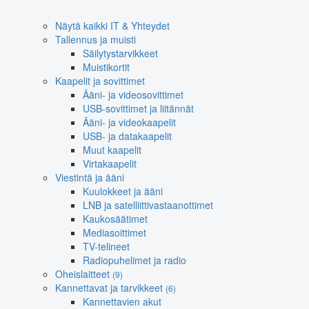
Näytä kaikki IT & Yhteydet
Tallennus ja muisti
Säilytystarvikkeet
Muistikortit
Kaapelit ja sovittimet
Ääni- ja videosovittimet
USB-sovittimet ja liitännät
Ääni- ja videokaapelit
USB- ja datakaapelit
Muut kaapelit
Virtakaapelit
Viestintä ja ääni
Kuulokkeet ja ääni
LNB ja satelliittivastaanottimet
Kaukosäätimet
Mediasoittimet
TV-telineet
Radiopuhelimet ja radio
Oheislaitteet
(9)
Kannettavat ja tarvikkeet
(6)
Kannettavien akut