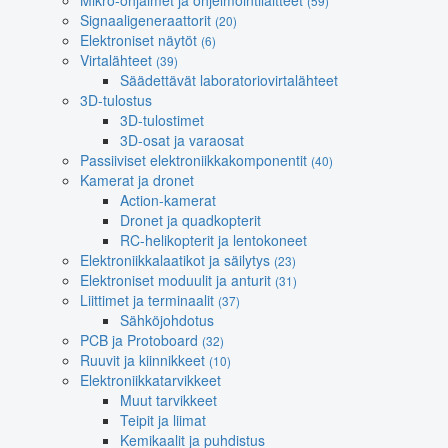
Mikro-ohjaimet ja ohjelmointilaitteet
(59)
Signaaligeneraattorit
(20)
Elektroniset näytöt
(6)
Virtalähteet
(39)
Säädettävät laboratoriovirtalähteet
3D-tulostus
3D-tulostimet
3D-osat ja varaosat
Passiiviset elektroniikkakomponentit
(40)
Kamerat ja dronet
Action-kamerat
Dronet ja quadkopterit
RC-helikopterit ja lentokoneet
Elektroniikkalaatikot ja säilytys
(23)
Elektroniset moduulit ja anturit
(31)
Liittimet ja terminaalit
(37)
Sähköjohdotus
PCB ja Protoboard
(32)
Ruuvit ja kiinnikkeet
(10)
Elektroniikkatarvikkeet
Muut tarvikkeet
Teipit ja liimat
Kemikaalit ja puhdistus