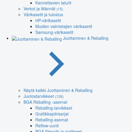
Kannettavien laturit
Verkot ja liitännät
(15)
Värikasetit ja tulostus
HP-värikasetit
Muiden valmistajien värikasetit
Samsung-värikasetit
Juottaminen & Reballing
Näytä kaikki Juottaminen & Reballing
Juotostarvikkeet
(126)
BGA Reballing -asemat
Reballing-tarvikkeet
Grafiikkapiirisarjat
Reballing-asemat
Reflow-uunit
BGA Stencils ja mallineet