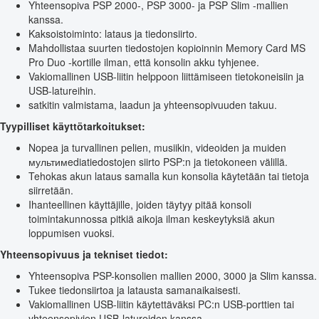
Yhteensopiva PSP 2000-, PSP 3000- ja PSP Slim -mallien
kanssa.
Kaksoistoiminto: lataus ja tiedonsiirto.
Mahdollistaa suurten tiedostojen kopioinnin Memory Card MS
Pro Duo -kortille ilman, että konsolin akku tyhjenee.
Vakiomallinen USB-liitin helppoon liittämiseen tietokoneisiin ja
USB-latureihin.
satkitin valmistama, laadun ja yhteensopivuuden takuu.
Tyypilliset käyttötarkoitukset:
Nopea ja turvallinen pelien, musiikin, videoiden ja muiden
мультимediatiedostojen siirto PSP:n ja tietokoneen välillä.
Tehokas akun lataus samalla kun konsolia käytetään tai tietoja
siirretään.
Ihanteellinen käyttäjille, joiden täytyy pitää konsoli
toimintakunnossa pitkiä aikoja ilman keskeytyksiä akun
loppumisen vuoksi.
Yhteensopivuus ja tekniset tiedot:
Yhteensopiva PSP-konsolien mallien 2000, 3000 ja Slim kanssa.
Tukee tiedonsiirtoa ja latausta samanaikaisesti.
Vakiomallinen USB-liitin käytettäväksi PC:n USB-porttien tai
yhteensopivien USB-latureiden kanssa.