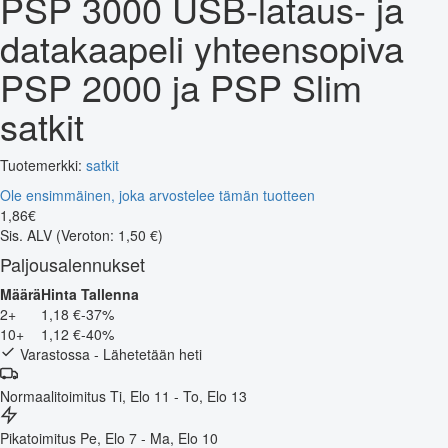
PSP 3000 USB-lataus- ja
datakaapeli yhteensopiva
PSP 2000 ja PSP Slim
satkit
Tuotemerkki:
satkit
Ole ensimmäinen, joka arvostelee tämän tuotteen
1
,
86
€
Sis. ALV
(Veroton: 1,50 €)
Paljousalennukset
Määrä
Hinta
Tallenna
2+
1,18 €
-37%
10+
1,12 €
-40%
Varastossa - Lähetetään heti
Normaalitoimitus
Ti, Elo 11 - To, Elo 13
Pikatoimitus
Pe, Elo 7 - Ma, Elo 10