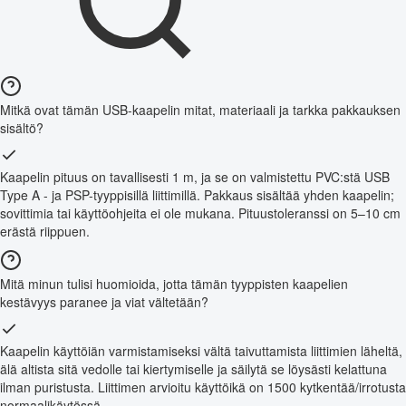
Mitkä ovat tämän USB-kaapelin mitat, materiaali ja tarkka pakkauksen
sisältö?
Kaapelin pituus on tavallisesti 1 m, ja se on valmistettu PVC:stä USB
Type A - ja PSP-tyyppisillä liittimillä. Pakkaus sisältää yhden kaapelin;
sovittimia tai käyttöohjeita ei ole mukana. Pituustoleranssi on 5–10 cm
erästä riippuen.
Mitä minun tulisi huomioida, jotta tämän tyyppisten kaapelien
kestävyys paranee ja viat vältetään?
Kaapelin käyttöiän varmistamiseksi vältä taivuttamista liittimien läheltä,
älä altista sitä vedolle tai kiertymiselle ja säilytä se löysästi kelattuna
ilman puristusta. Liittimen arvioitu käyttöikä on 1500 kytkentää/irrotusta
normaalikäytössä.