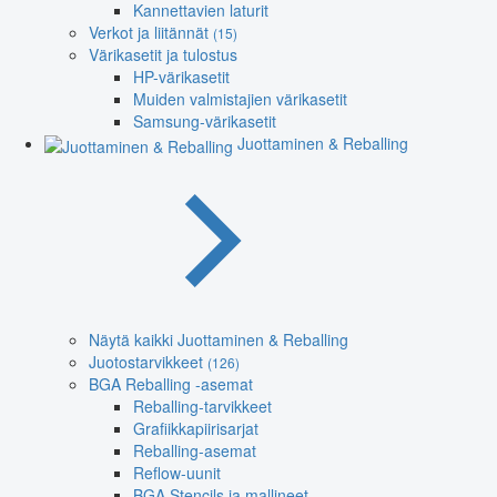
Kannettavien laturit
Verkot ja liitännät
(15)
Värikasetit ja tulostus
HP-värikasetit
Muiden valmistajien värikasetit
Samsung-värikasetit
Juottaminen & Reballing
Näytä kaikki Juottaminen & Reballing
Juotostarvikkeet
(126)
BGA Reballing -asemat
Reballing-tarvikkeet
Grafiikkapiirisarjat
Reballing-asemat
Reflow-uunit
BGA Stencils ja mallineet