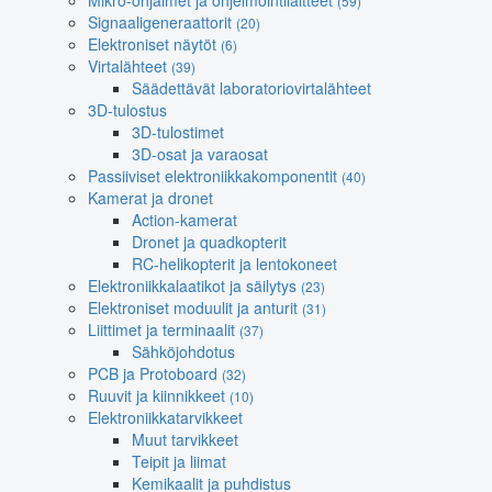
Mikro-ohjaimet ja ohjelmointilaitteet
(59)
Signaaligeneraattorit
(20)
Elektroniset näytöt
(6)
Virtalähteet
(39)
Säädettävät laboratoriovirtalähteet
3D-tulostus
3D-tulostimet
3D-osat ja varaosat
Passiiviset elektroniikkakomponentit
(40)
Kamerat ja dronet
Action-kamerat
Dronet ja quadkopterit
RC-helikopterit ja lentokoneet
Elektroniikkalaatikot ja säilytys
(23)
Elektroniset moduulit ja anturit
(31)
Liittimet ja terminaalit
(37)
Sähköjohdotus
PCB ja Protoboard
(32)
Ruuvit ja kiinnikkeet
(10)
Elektroniikkatarvikkeet
Muut tarvikkeet
Teipit ja liimat
Kemikaalit ja puhdistus