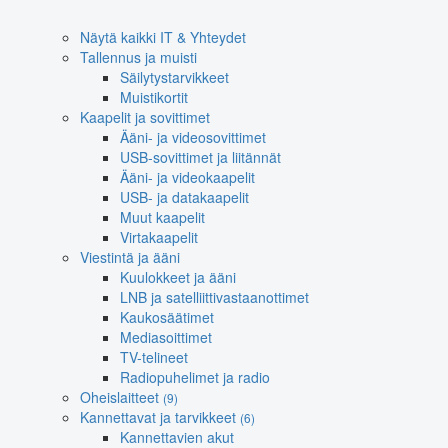
Näytä kaikki IT & Yhteydet
Tallennus ja muisti
Säilytystarvikkeet
Muistikortit
Kaapelit ja sovittimet
Ääni- ja videosovittimet
USB-sovittimet ja liitännät
Ääni- ja videokaapelit
USB- ja datakaapelit
Muut kaapelit
Virtakaapelit
Viestintä ja ääni
Kuulokkeet ja ääni
LNB ja satelliittivastaanottimet
Kaukosäätimet
Mediasoittimet
TV-telineet
Radiopuhelimet ja radio
Oheislaitteet
(9)
Kannettavat ja tarvikkeet
(6)
Kannettavien akut