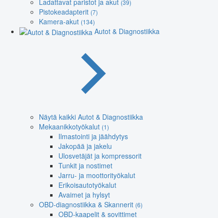
Ladattavat paristot ja akut
(39)
Pistokeadapterit
(7)
Kamera-akut
(134)
Autot & Diagnostiikka
Näytä kaikki Autot & Diagnostiikka
Mekaanikkotyökalut
(1)
Ilmastointi ja jäähdytys
Jakopää ja jakelu
Ulosvetäjät ja kompressorit
Tunkit ja nostimet
Jarru- ja moottorityökalut
Erikoisautotyökalut
Avaimet ja hylsyt
OBD-diagnostiikka & Skannerit
(6)
OBD-kaapelit & sovittimet