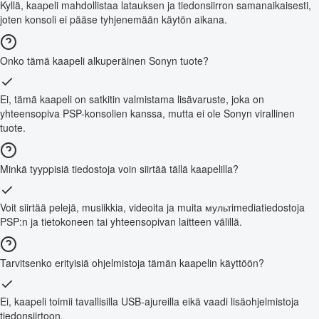
Kyllä, kaapeli mahdollistaa latauksen ja tiedonsiirron samanaikaisesti,
joten konsoli ei pääse tyhjenemään käytön aikana.
Onko tämä kaapeli alkuperäinen Sonyn tuote?
Ei, tämä kaapeli on satkitin valmistama lisävaruste, joka on
yhteensopiva PSP-konsolien kanssa, mutta ei ole Sonyn virallinen
tuote.
Minkä tyyppisiä tiedostoja voin siirtää tällä kaapelilla?
Voit siirtää pelejä, musiikkia, videoita ja muita мультimediatiedostoja
PSP:n ja tietokoneen tai yhteensopivan laitteen välillä.
Tarvitsenko erityisiä ohjelmistoja tämän kaapelin käyttöön?
Ei, kaapeli toimii tavallisilla USB-ajureilla eikä vaadi lisäohjelmistoja
tiedonsiirtoon.