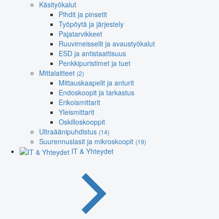
Käsityökalut
Pihdit ja pinsetit
Työpöytä ja järjestely
Pajatarvikkeet
Ruuvimeisselit ja avaustyökalut
ESD ja antistaattisuus
Penkkipuristimet ja tuet
Mittalaitteet
(2)
Mittauskaapelit ja anturit
Endoskoopit ja tarkastus
Erikoismittarit
Yleismittarit
Oskilloskooppit
Ultraäänipuhdistus
(14)
Suurennuslasit ja mikroskoopit
(19)
IT & Yhteydet