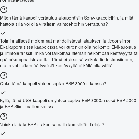
Miten tämä kaapeli vertautuu alkuperäisiin Sony-kaapeleihin, ja mitä
haittoja sillä voi olla virallisiin vaihtoehtoihin verrattuna?
Toiminnallisesti molemmat mahdollistavat latauksen ja tiedonsiirron.
Ei-alkuperäisissä kaapeleissa voi kuitenkin olla heikompi EMI-suojaus
ja liitintoleranssit, mikä voi tarkoittaa hieman heikompaa kestävyyttä tai
epätarkempaa istuvuutta. Tämä ei yleensä vaikuta tiedostonsiirtoon,
mutta voi heikentää fyysistä kestävyyttä pitkällä aikavälillä.
Onko tämä kaapeli yhteensopiva PSP 3000:n kanssa?
Kyllä, tämä USB-kaapeli on yhteensopiva PSP 3000:n sekä PSP 2000-
ja PSP Slim -mallien kanssa.
Voinko ladata PSP:n akun samalla kun siirrän tietoja?