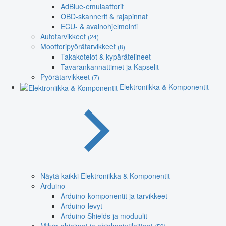
AdBlue-emulaattorit
OBD-skannerit & rajapinnat
ECU- & avainohjelmointi
Autotarvikkeet
(24)
Moottoripyörätarvikkeet
(8)
Takakotelot & kypärätelineet
Tavarankannattimet ja Kapselit
Pyörätarvikkeet
(7)
Elektroniikka & Komponentit
Näytä kaikki Elektroniikka & Komponentit
Arduino
Arduino-komponentit ja tarvikkeet
Arduino-levyt
Arduino Shields ja moduulit