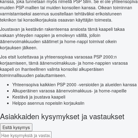
kanssa, joka tunnetaan myös nimellä PSP Slim. Se ei ole yhteensopiva
muiden PSP-mallien tai muiden konsolien kanssa. Oikean toiminnan
varmistamiseksi asennus suositellaan tehtäväksi erikoistuneen
teknikon tai konsolikorjauksia osaavan käyttäjän toimesta.
Joustavan ja kestävän rakenteensa ansiosta tämä kaapeli takaa
vakaan yhteyden nappien ja emolevyn välillä, jolloin
äänenvoimakkuuden säätimet ja home-nappi toimivat oikein
korjauksen jälkeen.
Jos etsit luotettavaa ja yhteensopivaa varaosaa PSP 2000:n
korjaamiseen, tämä äänenvoimakkuus- ja home-nappien varaosa
kaapeli on ihanteellinen valinta konsolisi alkuperäisen
toiminnallisuuden palauttamiseen.
Yhteensopiva kaikkien PSP 2000 -versioiden ja alueiden kanssa
Alkuperäinen varaosa äänenvoimakkuus- ja home-napeille
Kestävä ja joustava kaapeli
Helppo asennus nopeisiin korjauksiin
Asiakkaiden kysymykset ja vastaukset
Esitä kysymys