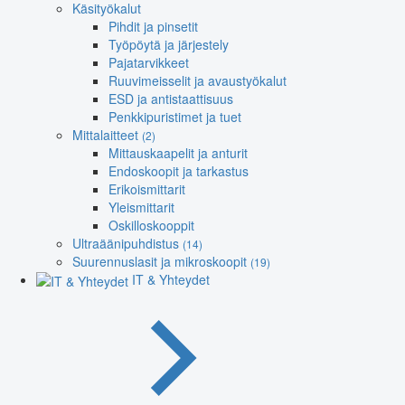
Käsityökalut
Pihdit ja pinsetit
Työpöytä ja järjestely
Pajatarvikkeet
Ruuvimeisselit ja avaustyökalut
ESD ja antistaattisuus
Penkkipuristimet ja tuet
Mittalaitteet
(2)
Mittauskaapelit ja anturit
Endoskoopit ja tarkastus
Erikoismittarit
Yleismittarit
Oskilloskooppit
Ultraäänipuhdistus
(14)
Suurennuslasit ja mikroskoopit
(19)
IT & Yhteydet