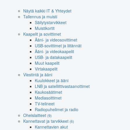
Näytä kaikki IT & Yhteydet
Tallennus ja muisti
Säilytystarvikkeet
Muistikortit
Kaapelit ja sovittimet
Ääni- ja videosovittimet
USB-sovittimet ja liitännät
Ääni- ja videokaapelit
USB- ja datakaapelit
Muut kaapelit
Virtakaapelit
Viestintä ja ääni
Kuulokkeet ja ääni
LNB ja satelliittivastaanottimet
Kaukosäätimet
Mediasoittimet
TV-telineet
Radiopuhelimet ja radio
Oheislaitteet
(9)
Kannettavat ja tarvikkeet
(6)
Kannettavien akut