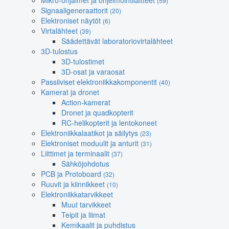
Mikro-ohjaimet ja ohjelmointilaitteet
(59)
Signaaligeneraattorit
(20)
Elektroniset näytöt
(6)
Virtalähteet
(39)
Säädettävät laboratoriovirtalähteet
3D-tulostus
3D-tulostimet
3D-osat ja varaosat
Passiiviset elektroniikkakomponentit
(40)
Kamerat ja dronet
Action-kamerat
Dronet ja quadkopterit
RC-helikopterit ja lentokoneet
Elektroniikkalaatikot ja säilytys
(23)
Elektroniset moduulit ja anturit
(31)
Liittimet ja terminaalit
(37)
Sähköjohdotus
PCB ja Protoboard
(32)
Ruuvit ja kiinnikkeet
(10)
Elektroniikkatarvikkeet
Muut tarvikkeet
Teipit ja liimat
Kemikaalit ja puhdistus