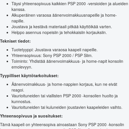
Täysi yhteensopivuus kaikkien PSP 2000 -versioiden ja alueiden
kanssa.
Alkuperäinen varaosa äänenvoimakkuusnapeille ja home-
napille.
Joustava ja kestävä materiaali pitkää käyttöikää varten.
Helppo asennus nopeisiin ja tehokkaisiin korjauksiin.
Tekniset tiedot:
Tuotetyyppi: Joustava varaosa kaapeli napeille.
Yhteensopivuus: Sony PSP 2000 / PSP Slim.
Toiminto: Yhdistää äänenvoimakkuus- ja home-napit konsolin
emolevyyn.
Tyypilliset käyttötarkoitukset:
Äänenvoimakkuus- ja home-nappien korjaus, kun ne eivät
reagoi.
Vaurioituneiden tai viallisten PSP 2000 -konsolien huolto ja
kunnostus.
Vaurioituneiden tai kuluneiden joustavien kaapeleiden vaihto.
Yhteensopivuus ja suositukset:
Tämä kaapeli on yhteensopiva ainoastaan Sony PSP 2000 -konsolin