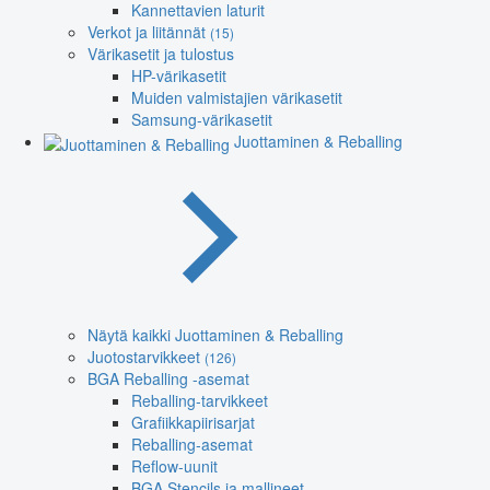
Kannettavien laturit
Verkot ja liitännät
(15)
Värikasetit ja tulostus
HP-värikasetit
Muiden valmistajien värikasetit
Samsung-värikasetit
Juottaminen & Reballing
Näytä kaikki Juottaminen & Reballing
Juotostarvikkeet
(126)
BGA Reballing -asemat
Reballing-tarvikkeet
Grafiikkapiirisarjat
Reballing-asemat
Reflow-uunit
BGA Stencils ja mallineet