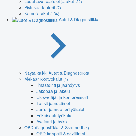
Ladattavat paristot ja akut
(39)
Pistokeadapterit
(7)
Kamera-akut
(134)
Autot & Diagnostiikka
Näytä kaikki Autot & Diagnostiikka
Mekaanikkotyökalut
(1)
Ilmastointi ja jäähdytys
Jakopää ja jakelu
Ulosvetäjät ja kompressorit
Tunkit ja nostimet
Jarru- ja moottorityökalut
Erikoisautotyökalut
Avaimet ja hylsyt
OBD-diagnostiikka & Skannerit
(6)
OBD-kaapelit & sovittimet