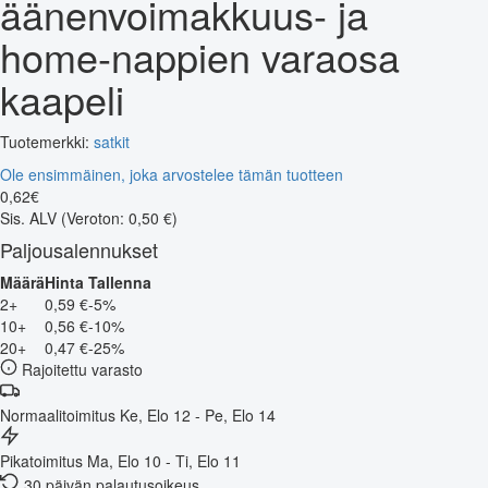
äänenvoimakkuus- ja
home-nappien varaosa
kaapeli
Tuotemerkki:
satkit
Ole ensimmäinen, joka arvostelee tämän tuotteen
0
,
62
€
Sis. ALV
(Veroton: 0,50 €)
Paljousalennukset
Määrä
Hinta
Tallenna
2+
0,59 €
-5%
10+
0,56 €
-10%
20+
0,47 €
-25%
Rajoitettu varasto
Normaalitoimitus
Ke, Elo 12 - Pe, Elo 14
Pikatoimitus
Ma, Elo 10 - Ti, Elo 11
30 päivän palautusoikeus