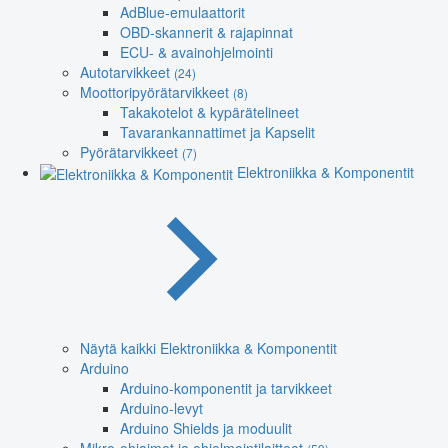
AdBlue-emulaattorit
OBD-skannerit & rajapinnat
ECU- & avainohjelmointi
Autotarvikkeet
(24)
Moottoripyörätarvikkeet
(8)
Takakotelot & kypärätelineet
Tavarankannattimet ja Kapselit
Pyörätarvikkeet
(7)
Elektroniikka & Komponentit
Näytä kaikki Elektroniikka & Komponentit
Arduino
Arduino-komponentit ja tarvikkeet
Arduino-levyt
Arduino Shields ja moduulit