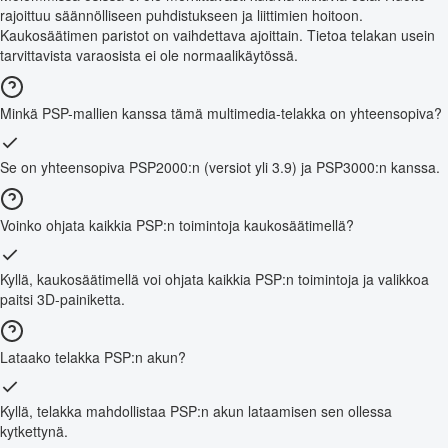
rajoittuu säännölliseen puhdistukseen ja liittimien hoitoon.
Kaukosäätimen paristot on vaihdettava ajoittain. Tietoa telakan usein
tarvittavista varaosista ei ole normaalikäytössä.
Minkä PSP-mallien kanssa tämä multimedia-telakka on yhteensopiva?
Se on yhteensopiva PSP2000:n (versiot yli 3.9) ja PSP3000:n kanssa.
Voinko ohjata kaikkia PSP:n toimintoja kaukosäätimellä?
Kyllä, kaukosäätimellä voi ohjata kaikkia PSP:n toimintoja ja valikkoa
paitsi 3D-painiketta.
Lataako telakka PSP:n akun?
Kyllä, telakka mahdollistaa PSP:n akun lataamisen sen ollessa
kytkettynä.