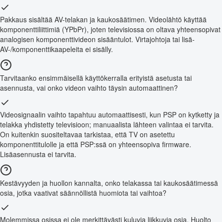
Pakkaus sisältää AV-telakan ja kaukosäätimen. Videolähtö käyttää
komponenttiliittimiä (YPbPr), joten televisiossa on oltava yhteensopivat
analogisen komponenttivideon sisääntulot. Virtajohtoja tai lisä-
AV-/komponenttikaapeleita ei sisälly.
Tarvitaanko ensimmäisellä käyttökerralla erityistä asetusta tai
asennusta, vai onko videon vaihto täysin automaattinen?
Videosignaalin vaihto tapahtuu automaattisesti, kun PSP on kytketty ja
telakka yhdistetty televisioon; manuaalista lähteen valintaa ei tarvita.
On kuitenkin suositeltavaa tarkistaa, että TV on asetettu
komponenttitulolle ja että PSP:ssä on yhteensopiva firmware.
Lisäasennusta ei tarvita.
Kestävyyden ja huollon kannalta, onko telakassa tai kaukosäätimessä
osia, jotka vaativat säännöllistä huomiota tai vaihtoa?
Molemmissa osissa ei ole merkittävästi kuluvia liikkuvia osia. Huolto