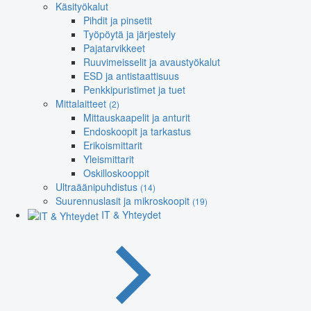
Käsityökalut
Pihdit ja pinsetit
Työpöytä ja järjestely
Pajatarvikkeet
Ruuvimeisselit ja avaustyökalut
ESD ja antistaattisuus
Penkkipuristimet ja tuet
Mittalaitteet
(2)
Mittauskaapelit ja anturit
Endoskoopit ja tarkastus
Erikoismittarit
Yleismittarit
Oskilloskooppit
Ultraäänipuhdistus
(14)
Suurennuslasit ja mikroskoopit
(19)
IT & Yhteydet