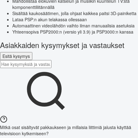
Mahdollistaa elokuvien katselun ja musiikin kuuntelun TV:stä
komponenttiliitännällä
Sisältää kaukosäätimen, jolla ohjaat kaikkea paitsi 3D-painiketta
Lataa PSP:n akun telakassa ollessaan
Automaattinen videolähdön vaihto ilman manuaalisia asetuksia
Yhteensopiva PSP2000:n (versio yli 3.9) ja PSP3000:n kanssa
Asiakkaiden kysymykset ja vastaukset
Esitä kysymys
Mitkä osat sisältyvät pakkaukseen ja millaisia liittimiä jalusta käyttää
televisioon kytkemiseen?