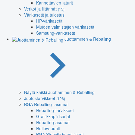
Kannettavien laturit
Verkot ja liitännät
(15)
Värikasetit ja tulostus
HP-värikasetit
Muiden valmistajien värikasetit
Samsung-värikasetit
Juottaminen & Reballing
Näytä kaikki Juottaminen & Reballing
Juotostarvikkeet
(126)
BGA Reballing -asemat
Reballing-tarvikkeet
Grafiikkapiirisarjat
Reballing-asemat
Reflow-uunit
BGA Stencils ja mallineet