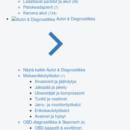
Ladattavat paristot ja akut
(39)
Pistokeadapterit
(7)
Kamera-akut
(134)
Autot & Diagnostiikka
Näytä kaikki Autot & Diagnostiikka
Mekaanikkotyökalut
(1)
Ilmastointi ja jäähdytys
Jakopää ja jakelu
Ulosvetäjät ja kompressorit
Tunkit ja nostimet
Jarru- ja moottorityökalut
Erikoisautotyökalut
Avaimet ja hylsyt
OBD-diagnostiikka & Skannerit
(6)
OBD-kaapelit & sovittimet