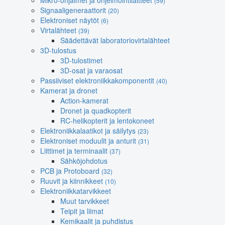
Mikro-ohjaimet ja ohjelmointilaitteet
(59)
Signaaligeneraattorit
(20)
Elektroniset näytöt
(6)
Virtalähteet
(39)
Säädettävät laboratoriovirtalähteet
3D-tulostus
3D-tulostimet
3D-osat ja varaosat
Passiiviset elektroniikkakomponentit
(40)
Kamerat ja dronet
Action-kamerat
Dronet ja quadkopterit
RC-helikopterit ja lentokoneet
Elektroniikkalaatikot ja säilytys
(23)
Elektroniset moduulit ja anturit
(31)
Liittimet ja terminaalit
(37)
Sähköjohdotus
PCB ja Protoboard
(32)
Ruuvit ja kiinnikkeet
(10)
Elektroniikkatarvikkeet
Muut tarvikkeet
Teipit ja liimat
Kemikaalit ja puhdistus