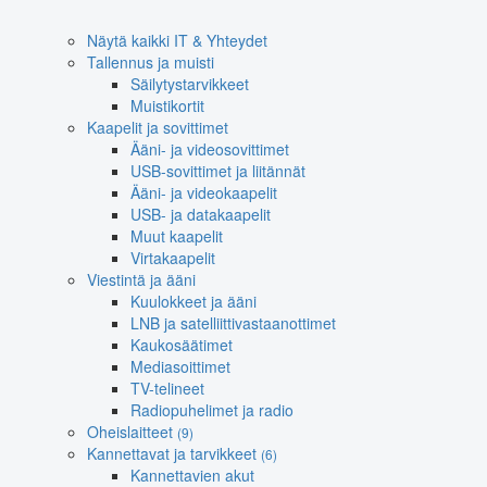
Näytä kaikki IT & Yhteydet
Tallennus ja muisti
Säilytystarvikkeet
Muistikortit
Kaapelit ja sovittimet
Ääni- ja videosovittimet
USB-sovittimet ja liitännät
Ääni- ja videokaapelit
USB- ja datakaapelit
Muut kaapelit
Virtakaapelit
Viestintä ja ääni
Kuulokkeet ja ääni
LNB ja satelliittivastaanottimet
Kaukosäätimet
Mediasoittimet
TV-telineet
Radiopuhelimet ja radio
Oheislaitteet
(9)
Kannettavat ja tarvikkeet
(6)
Kannettavien akut