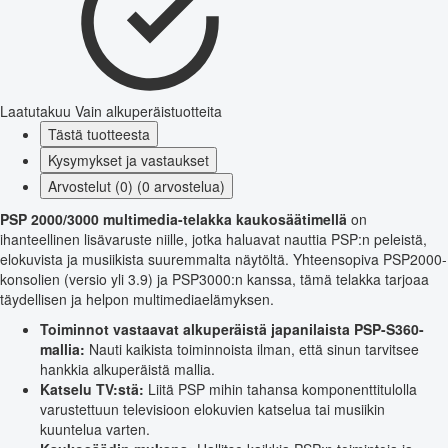
Laatutakuu
Vain alkuperäistuotteita
Tästä tuotteesta
Kysymykset ja vastaukset
Arvostelut (0) (0 arvostelua)
PSP 2000/3000 multimedia-telakka kaukosäätimellä
on
ihanteellinen lisävaruste niille, jotka haluavat nauttia PSP:n peleistä,
elokuvista ja musiikista suuremmalta näytöltä. Yhteensopiva PSP2000-
konsolien (versio yli 3.9) ja PSP3000:n kanssa, tämä telakka tarjoaa
täydellisen ja helpon multimediaelämyksen.
Toiminnot vastaavat alkuperäistä japanilaista PSP-S360-
mallia:
Nauti kaikista toiminnoista ilman, että sinun tarvitsee
hankkia alkuperäistä mallia.
Katselu TV:stä:
Liitä PSP mihin tahansa komponenttitulolla
varustettuun televisioon elokuvien katselua tai musiikin
kuuntelua varten.