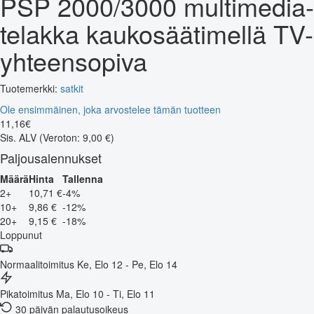
PSP 2000/3000 multimedia-
telakka kaukosäätimellä TV-
yhteensopiva
Tuotemerkki:
satkit
Ole ensimmäinen, joka arvostelee tämän tuotteen
11
,
16
€
Sis. ALV
(Veroton: 9,00 €)
Paljousalennukset
Määrä
Hinta
Tallenna
2+
10,71 €
-4%
10+
9,86 €
-12%
20+
9,15 €
-18%
Loppunut
Normaalitoimitus
Ke, Elo 12 - Pe, Elo 14
Pikatoimitus
Ma, Elo 10 - Ti, Elo 11
30 päivän palautusoikeus