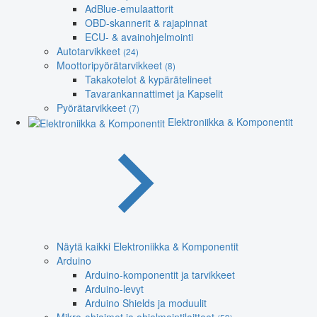
AdBlue-emulaattorit
OBD-skannerit & rajapinnat
ECU- & avainohjelmointi
Autotarvikkeet
(24)
Moottoripyörätarvikkeet
(8)
Takakotelot & kypärätelineet
Tavarankannattimet ja Kapselit
Pyörätarvikkeet
(7)
Elektroniikka & Komponentit
Näytä kaikki Elektroniikka & Komponentit
Arduino
Arduino-komponentit ja tarvikkeet
Arduino-levyt
Arduino Shields ja moduulit