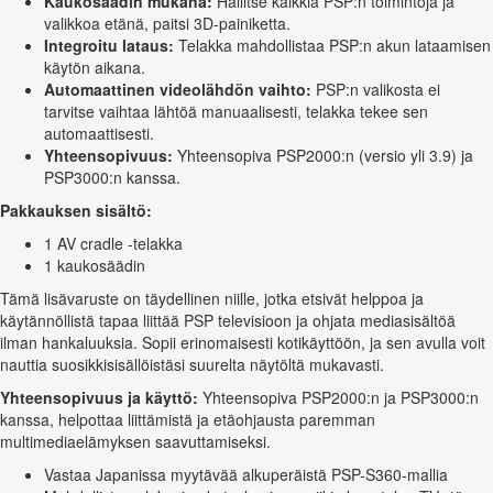
Kaukosäädin mukana:
Hallitse kaikkia PSP:n toimintoja ja
valikkoa etänä, paitsi 3D-painiketta.
Integroitu lataus:
Telakka mahdollistaa PSP:n akun lataamisen
käytön aikana.
Automaattinen videolähdön vaihto:
PSP:n valikosta ei
tarvitse vaihtaa lähtöä manuaalisesti, telakka tekee sen
automaattisesti.
Yhteensopivuus:
Yhteensopiva PSP2000:n (versio yli 3.9) ja
PSP3000:n kanssa.
Pakkauksen sisältö:
1 AV cradle -telakka
1 kaukosäädin
Tämä lisävaruste on täydellinen niille, jotka etsivät helppoa ja
käytännöllistä tapaa liittää PSP televisioon ja ohjata mediasisältöä
ilman hankaluuksia. Sopii erinomaisesti kotikäyttöön, ja sen avulla voit
nauttia suosikkisisällöistäsi suurelta näytöltä mukavasti.
Yhteensopivuus ja käyttö:
Yhteensopiva PSP2000:n ja PSP3000:n
kanssa, helpottaa liittämistä ja etäohjausta paremman
multimediaelämyksen saavuttamiseksi.
Vastaa Japanissa myytävää alkuperäistä PSP-S360-mallia