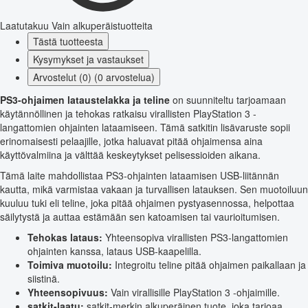
Laatutakuu
Vain alkuperäistuotteita
Tästä tuotteesta
Kysymykset ja vastaukset
Arvostelut (0) (0 arvostelua)
PS3-ohjaimen lataustelakka ja teline
on suunniteltu tarjoamaan
käytännöllinen ja tehokas ratkaisu virallisten PlayStation 3 -
langattomien ohjainten lataamiseen. Tämä satkitin lisävaruste sopii
erinomaisesti pelaajille, jotka haluavat pitää ohjaimensa aina
käyttövalmiina ja välttää keskeytykset pelisessioiden aikana.
Tämä laite mahdollistaa PS3-ohjainten lataamisen USB-liitännän
kautta, mikä varmistaa vakaan ja turvallisen latauksen. Sen muotoiluun
kuuluu tuki eli teline, joka pitää ohjaimen pystyasennossa, helpottaa
säilytystä ja auttaa estämään sen katoamisen tai vaurioitumisen.
Tehokas lataus:
Yhteensopiva virallisten PS3-langattomien
ohjainten kanssa, lataus USB-kaapelilla.
Toimiva muotoilu:
Integroitu teline pitää ohjaimen paikallaan ja
siistinä.
Yhteensopivuus:
Vain virallisille PlayStation 3 -ohjaimille.
satkit-laatu:
satkit-merkin alkuperäinen tuote, joka tarjoaa