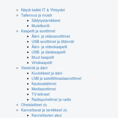
Näytä kaikki IT & Yhteydet
Tallennus ja muisti
Säilytystarvikkeet
Muistikortit
Kaapelit ja sovittimet
Ääni- ja videosovittimet
USB-sovittimet ja liitännät
Ääni- ja videokaapelit
USB- ja datakaapelit
Muut kaapelit
Virtakaapelit
Viestintä ja ääni
Kuulokkeet ja ääni
LNB ja satelliittivastaanottimet
Kaukosäätimet
Mediasoittimet
TV-telineet
Radiopuhelimet ja radio
Oheislaitteet
(9)
Kannettavat ja tarvikkeet
(6)
Kannettavien akut