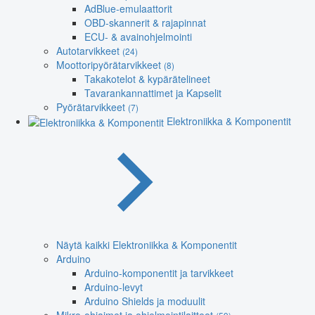
AdBlue-emulaattorit
OBD-skannerit & rajapinnat
ECU- & avainohjelmointi
Autotarvikkeet
(24)
Moottoripyörätarvikkeet
(8)
Takakotelot & kypärätelineet
Tavarankannattimet ja Kapselit
Pyörätarvikkeet
(7)
Elektroniikka & Komponentit
Näytä kaikki Elektroniikka & Komponentit
Arduino
Arduino-komponentit ja tarvikkeet
Arduino-levyt
Arduino Shields ja moduulit