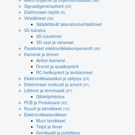
Mikro-ohjaimet ja ohjelmointilaitteet
(59)
Signaaligeneraattorit
(20)
Elektroniset näytöt
(6)
Virtalähteet
(39)
Säädettävät laboratoriovirtalähteet
3D-tulostus
3D-tulostimet
3D-osat ja varaosat
Passiiviset elektroniikkakomponentit
(40)
Kamerat ja dronet
Action-kamerat
Dronet ja quadkopterit
RC-helikopterit ja lentokoneet
Elektroniikkalaatikot ja säilytys
(23)
Elektroniset moduulit ja anturit
(31)
Liittimet ja terminaalit
(37)
Sähköjohdotus
PCB ja Protoboard
(32)
Ruuvit ja kiinnikkeet
(10)
Elektroniikkatarvikkeet
Muut tarvikkeet
Teipit ja liimat
Kemikaalit ja puhdistus