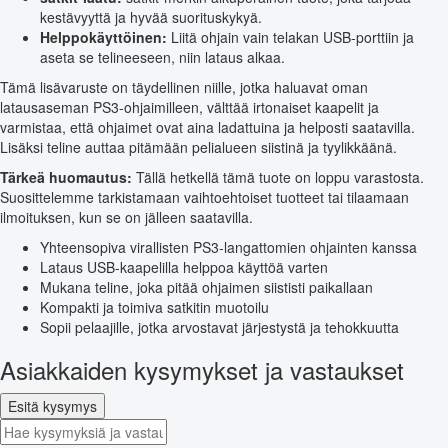
kestävyyttä ja hyvää suorituskykyä.
Helppokäyttöinen:
Liitä ohjain vain telakan USB-porttiin ja
aseta se telineeseen, niin lataus alkaa.
Tämä lisävaruste on täydellinen niille, jotka haluavat oman
latausaseman PS3-ohjaimilleen, välttää irtonaiset kaapelit ja
varmistaa, että ohjaimet ovat aina ladattuina ja helposti saatavilla.
Lisäksi teline auttaa pitämään pelialueen siistinä ja tyylikkäänä.
Tärkeä huomautus:
Tällä hetkellä tämä tuote on loppu varastosta.
Suosittelemme tarkistamaan vaihtoehtoiset tuotteet tai tilaamaan
ilmoituksen, kun se on jälleen saatavilla.
Yhteensopiva virallisten PS3-langattomien ohjainten kanssa
Lataus USB-kaapelilla helppoa käyttöä varten
Mukana teline, joka pitää ohjaimen siististi paikallaan
Kompakti ja toimiva satkitin muotoilu
Sopii pelaajille, jotka arvostavat järjestystä ja tehokkuutta
Asiakkaiden kysymykset ja vastaukset
Esitä kysymys