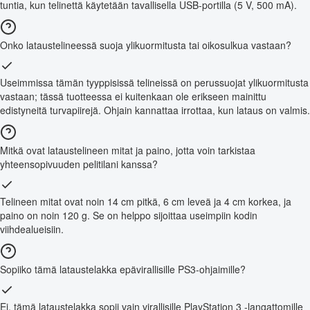
tuntia, kun telinettä käytetään tavallisella USB-portilla (5 V, 500 mA).
Onko lataustelineessä suoja ylikuormitusta tai oikosulkua vastaan?
Useimmissa tämän tyyppisissä telineissä on perussuojat ylikuormitusta
vastaan; tässä tuotteessa ei kuitenkaan ole erikseen mainittu
edistyneitä turvapiirejä. Ohjain kannattaa irrottaa, kun lataus on valmis.
Mitkä ovat lataustelineen mitat ja paino, jotta voin tarkistaa
yhteensopivuuden pelitilani kanssa?
Telineen mitat ovat noin 14 cm pitkä, 6 cm leveä ja 4 cm korkea, ja
paino on noin 120 g. Se on helppo sijoittaa useimpiin kodin
viihdealueisiin.
Sopiiko tämä lataustelakka epävirallisille PS3-ohjaimille?
Ei, tämä lataustelakka sopii vain virallisille PlayStation 3 -langattomille