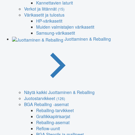
Kannettavien laturit
Verkot ja liitännät
(15)
Värikasetit ja tulostus
HP-värikasetit
Muiden valmistajien värikasetit
Samsung-värikasetit
Juottaminen & Reballing
Näytä kaikki Juottaminen & Reballing
Juotostarvikkeet
(126)
BGA Reballing -asemat
Reballing-tarvikkeet
Grafiikkapiirisarjat
Reballing-asemat
Reflow-uunit
BGA Stencils ja mallineet