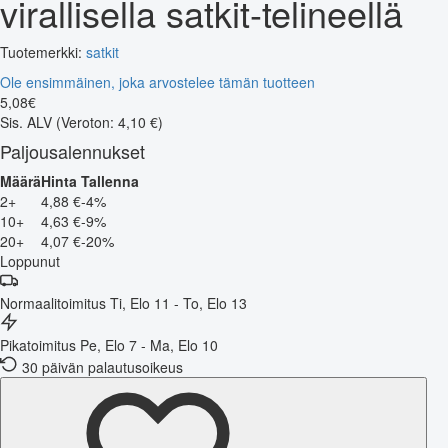
virallisella satkit-telineellä
Tuotemerkki:
satkit
Ole ensimmäinen, joka arvostelee tämän tuotteen
5
,
08
€
Sis. ALV
(Veroton: 4,10 €)
Paljousalennukset
Määrä
Hinta
Tallenna
2+
4,88 €
-4%
10+
4,63 €
-9%
20+
4,07 €
-20%
Loppunut
Normaalitoimitus
Ti, Elo 11 - To, Elo 13
Pikatoimitus
Pe, Elo 7 - Ma, Elo 10
30 päivän palautusoikeus