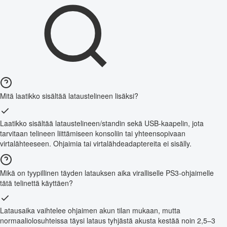
Mitä laatikko sisältää lataustelineen lisäksi?
Laatikko sisältää lataustelineen/standin sekä USB-kaapelin, jota
tarvitaan telineen liittämiseen konsoliin tai yhteensopivaan
virtalähteeseen. Ohjaimia tai virtalähdeadaptereita ei sisälly.
Mikä on tyypillinen täyden latauksen aika viralliselle PS3-ohjaimelle
tätä telinettä käyttäen?
Latausaika vaihtelee ohjaimen akun tilan mukaan, mutta
normaaliolosuhteissa täysi lataus tyhjästä akusta kestää noin 2,5–3