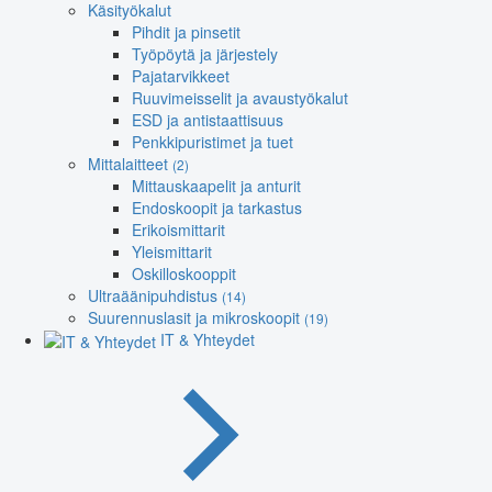
Käsityökalut
Pihdit ja pinsetit
Työpöytä ja järjestely
Pajatarvikkeet
Ruuvimeisselit ja avaustyökalut
ESD ja antistaattisuus
Penkkipuristimet ja tuet
Mittalaitteet
(2)
Mittauskaapelit ja anturit
Endoskoopit ja tarkastus
Erikoismittarit
Yleismittarit
Oskilloskooppit
Ultraäänipuhdistus
(14)
Suurennuslasit ja mikroskoopit
(19)
IT & Yhteydet