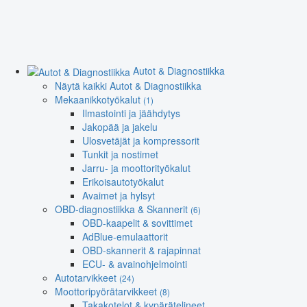
Autot & Diagnostiikka
Näytä kaikki Autot & Diagnostiikka
Mekaanikkotyökalut
(1)
Ilmastointi ja jäähdytys
Jakopää ja jakelu
Ulosvetäjät ja kompressorit
Tunkit ja nostimet
Jarru- ja moottorityökalut
Erikoisautotyökalut
Avaimet ja hylsyt
OBD-diagnostiikka & Skannerit
(6)
OBD-kaapelit & sovittimet
AdBlue-emulaattorit
OBD-skannerit & rajapinnat
ECU- & avainohjelmointi
Autotarvikkeet
(24)
Moottoripyörätarvikkeet
(8)
Takakotelot & kypärätelineet