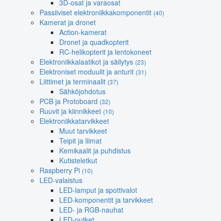
3D-osat ja varaosat
Passiiviset elektroniikkakomponentit
(40)
Kamerat ja dronet
Action-kamerat
Dronet ja quadkopterit
RC-helikopterit ja lentokoneet
Elektroniikkalaatikot ja säilytys
(23)
Elektroniset moduulit ja anturit
(31)
Liittimet ja terminaalit
(37)
Sähköjohdotus
PCB ja Protoboard
(32)
Ruuvit ja kiinnikkeet
(10)
Elektroniikkatarvikkeet
Muut tarvikkeet
Teipit ja liimat
Kemikaalit ja puhdistus
Kutisteletkut
Raspberry Pi
(10)
LED-valaistus
LED-lamput ja spottivalot
LED-komponentit ja tarvikkeet
LED- ja RGB-nauhat
LED-putket