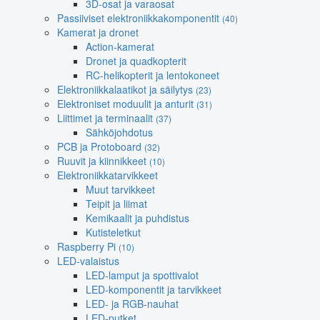
3D-osat ja varaosat
Passiiviset elektroniikkakomponentit
(40)
Kamerat ja dronet
Action-kamerat
Dronet ja quadkopterit
RC-helikopterit ja lentokoneet
Elektroniikkalaatikot ja säilytys
(23)
Elektroniset moduulit ja anturit
(31)
Liittimet ja terminaalit
(37)
Sähköjohdotus
PCB ja Protoboard
(32)
Ruuvit ja kiinnikkeet
(10)
Elektroniikkatarvikkeet
Muut tarvikkeet
Teipit ja liimat
Kemikaalit ja puhdistus
Kutisteletkut
Raspberry Pi
(10)
LED-valaistus
LED-lamput ja spottivalot
LED-komponentit ja tarvikkeet
LED- ja RGB-nauhat
LED-putket