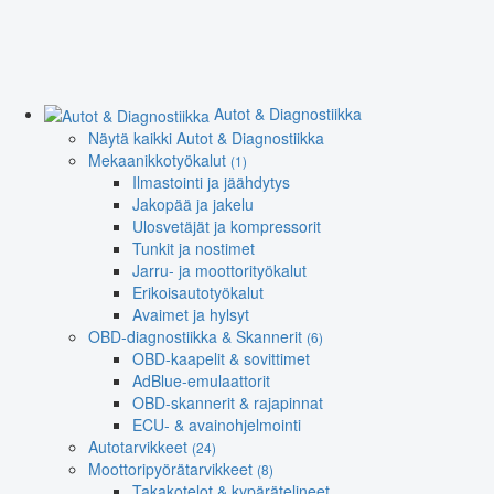
Autot & Diagnostiikka
Näytä kaikki Autot & Diagnostiikka
Mekaanikkotyökalut
(1)
Ilmastointi ja jäähdytys
Jakopää ja jakelu
Ulosvetäjät ja kompressorit
Tunkit ja nostimet
Jarru- ja moottorityökalut
Erikoisautotyökalut
Avaimet ja hylsyt
OBD-diagnostiikka & Skannerit
(6)
OBD-kaapelit & sovittimet
AdBlue-emulaattorit
OBD-skannerit & rajapinnat
ECU- & avainohjelmointi
Autotarvikkeet
(24)
Moottoripyörätarvikkeet
(8)
Takakotelot & kypärätelineet