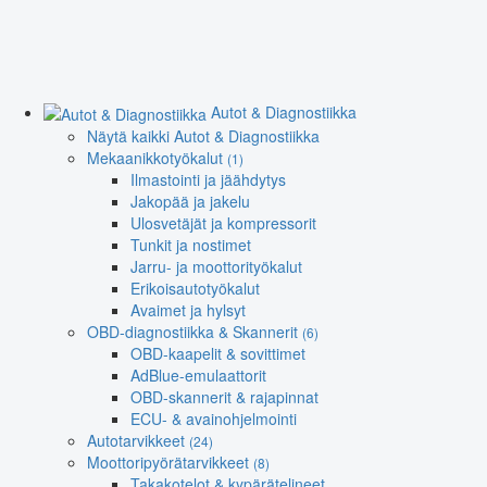
Autot & Diagnostiikka
Näytä kaikki Autot & Diagnostiikka
Mekaanikkotyökalut
(1)
Ilmastointi ja jäähdytys
Jakopää ja jakelu
Ulosvetäjät ja kompressorit
Tunkit ja nostimet
Jarru- ja moottorityökalut
Erikoisautotyökalut
Avaimet ja hylsyt
OBD-diagnostiikka & Skannerit
(6)
OBD-kaapelit & sovittimet
AdBlue-emulaattorit
OBD-skannerit & rajapinnat
ECU- & avainohjelmointi
Autotarvikkeet
(24)
Moottoripyörätarvikkeet
(8)
Takakotelot & kypärätelineet