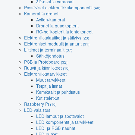
3D-osat ja varaosat
Passiiviset elektroniikkakomponentit
(40)
Kamerat ja dronet
Action-kamerat
Dronet ja quadkopterit
RC-helikopterit ja lentokoneet
Elektroniikkalaatikot ja säilytys
(23)
Elektroniset moduulit ja anturit
(31)
Liittimet ja terminaalit
(37)
Sähköjohdotus
PCB ja Protoboard
(32)
Ruuvit ja kiinnikkeet
(10)
Elektroniikkatarvikkeet
Muut tarvikkeet
Teipit ja liimat
Kemikaalit ja puhdistus
Kutisteletkut
Raspberry Pi
(10)
LED-valaistus
LED-lamput ja spottivalot
LED-komponentit ja tarvikkeet
LED- ja RGB-nauhat
LED-putket