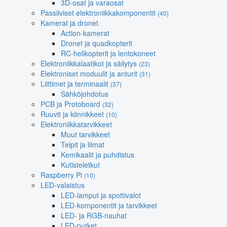
3D-osat ja varaosat
Passiiviset elektroniikkakomponentit
(40)
Kamerat ja dronet
Action-kamerat
Dronet ja quadkopterit
RC-helikopterit ja lentokoneet
Elektroniikkalaatikot ja säilytys
(23)
Elektroniset moduulit ja anturit
(31)
Liittimet ja terminaalit
(37)
Sähköjohdotus
PCB ja Protoboard
(32)
Ruuvit ja kiinnikkeet
(10)
Elektroniikkatarvikkeet
Muut tarvikkeet
Teipit ja liimat
Kemikaalit ja puhdistus
Kutisteletkut
Raspberry Pi
(10)
LED-valaistus
LED-lamput ja spottivalot
LED-komponentit ja tarvikkeet
LED- ja RGB-nauhat
LED-putket