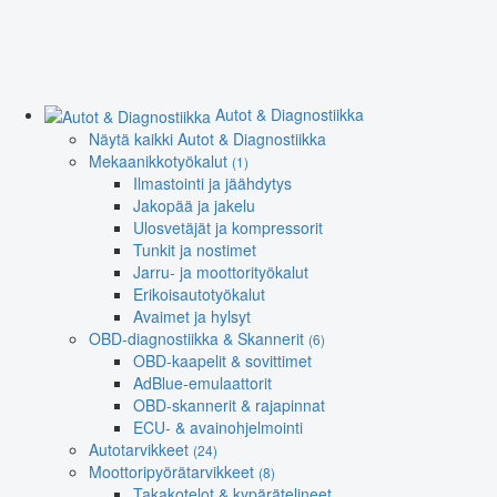
Autot & Diagnostiikka
Näytä kaikki Autot & Diagnostiikka
Mekaanikkotyökalut
(1)
Ilmastointi ja jäähdytys
Jakopää ja jakelu
Ulosvetäjät ja kompressorit
Tunkit ja nostimet
Jarru- ja moottorityökalut
Erikoisautotyökalut
Avaimet ja hylsyt
OBD-diagnostiikka & Skannerit
(6)
OBD-kaapelit & sovittimet
AdBlue-emulaattorit
OBD-skannerit & rajapinnat
ECU- & avainohjelmointi
Autotarvikkeet
(24)
Moottoripyörätarvikkeet
(8)
Takakotelot & kypärätelineet