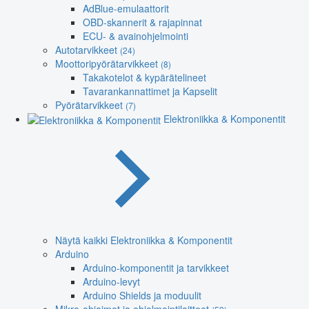
AdBlue-emulaattorit
OBD-skannerit & rajapinnat
ECU- & avainohjelmointi
Autotarvikkeet
(24)
Moottoripyörätarvikkeet
(8)
Takakotelot & kypärätelineet
Tavarankannattimet ja Kapselit
Pyörätarvikkeet
(7)
Elektroniikka & Komponentit
Näytä kaikki Elektroniikka & Komponentit
Arduino
Arduino-komponentit ja tarvikkeet
Arduino-levyt
Arduino Shields ja moduulit