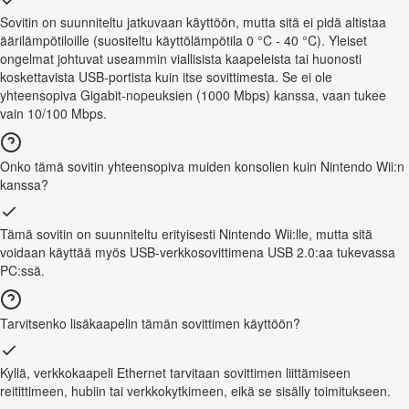
Sovitin on suunniteltu jatkuvaan käyttöön, mutta sitä ei pidä altistaa
äärilämpötiloille (suositeltu käyttölämpötila 0 °C - 40 °C). Yleiset
ongelmat johtuvat useammin viallisista kaapeleista tai huonosti
koskettavista USB-portista kuin itse sovittimesta. Se ei ole
yhteensopiva Gigabit-nopeuksien (1000 Mbps) kanssa, vaan tukee
vain 10/100 Mbps.
Onko tämä sovitin yhteensopiva muiden konsolien kuin Nintendo Wii:n
kanssa?
Tämä sovitin on suunniteltu erityisesti Nintendo Wii:lle, mutta sitä
voidaan käyttää myös USB-verkkosovittimena USB 2.0:aa tukevassa
PC:ssä.
Tarvitsenko lisäkaapelin tämän sovittimen käyttöön?
Kyllä, verkkokaapeli Ethernet tarvitaan sovittimen liittämiseen
reitittimeen, hubiin tai verkkokytkimeen, eikä se sisälly toimitukseen.