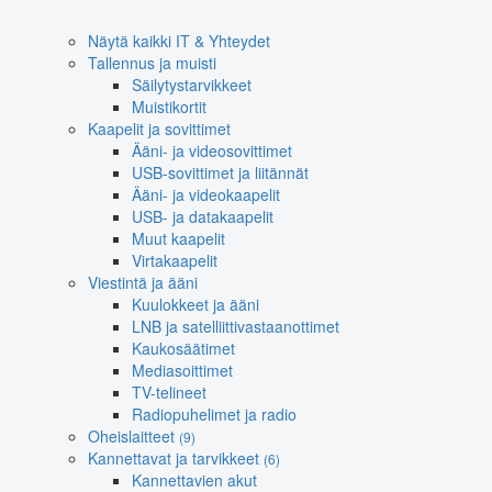
Näytä kaikki IT & Yhteydet
Tallennus ja muisti
Säilytystarvikkeet
Muistikortit
Kaapelit ja sovittimet
Ääni- ja videosovittimet
USB-sovittimet ja liitännät
Ääni- ja videokaapelit
USB- ja datakaapelit
Muut kaapelit
Virtakaapelit
Viestintä ja ääni
Kuulokkeet ja ääni
LNB ja satelliittivastaanottimet
Kaukosäätimet
Mediasoittimet
TV-telineet
Radiopuhelimet ja radio
Oheislaitteet
(9)
Kannettavat ja tarvikkeet
(6)
Kannettavien akut