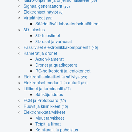
Mikro-ohjaimet ja ohjelmointilaitteet
(59)
Signaaligeneraattorit
(20)
Elektroniset näytöt
(6)
Virtalähteet
(39)
Säädettävät laboratoriovirtalähteet
3D-tulostus
3D-tulostimet
3D-osat ja varaosat
Passiiviset elektroniikkakomponentit
(40)
Kamerat ja dronet
Action-kamerat
Dronet ja quadkopterit
RC-helikopterit ja lentokoneet
Elektroniikkalaatikot ja säilytys
(23)
Elektroniset moduulit ja anturit
(31)
Liittimet ja terminaalit
(37)
Sähköjohdotus
PCB ja Protoboard
(32)
Ruuvit ja kiinnikkeet
(10)
Elektroniikkatarvikkeet
Muut tarvikkeet
Teipit ja liimat
Kemikaalit ja puhdistus