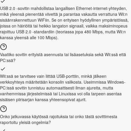
USB 2.0 -sovitin mahdollistaa langallisen Ethernet-internet-yhteyden,
mikä yleensä pienentää viivettä ja parantaa vakautta verrattuna Wii:n
sisäänrakennettuun WiFiin. Se on erityisen hyödyllinen ympäristöissä,
joissa on häiriöitä tai heikko langaton signaali, vaikka maksiminopeus
rajoittuu USB 2.0 -standardiin (teoriassa jopa 480 Mbps, mutta Wii:n
kanssa yleensä alle 100 Mbps).
Vaatiiko sovitin erityistä asennusta tai lisäasetuksia sekä Wii:ssä että
PC:ssä?
Wii:ssä se tarvitsee vain liittää USB-porttiin, minkä jälkeen
verkkoyhteys määritetään konsolin valikosta. Useimmissa Windows-
PC:issä sovitin tunnistuu automaattisesti ilman ajureita, mutta
vanhemmissa järjestelmissä tai Linuxissa voi olla tarpeen asentaa
sisäisen piirisarjan kanssa yhteensopivat ajurit.
Onko jatkuvassa käytössä rajoituksia tai onko tästä sovittimesta
raportoitu yleisiä ongelmia?