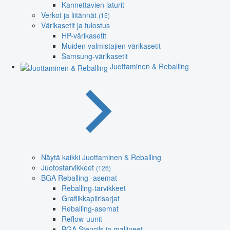
Kannettavien laturit
Verkot ja liitännät
(15)
Värikasetit ja tulostus
HP-värikasetit
Muiden valmistajien värikasetit
Samsung-värikasetit
Juottaminen & Reballing
Näytä kaikki Juottaminen & Reballing
Juotostarvikkeet
(126)
BGA Reballing -asemat
Reballing-tarvikkeet
Grafiikkapiirisarjat
Reballing-asemat
Reflow-uunit
BGA Stencils ja mallineet