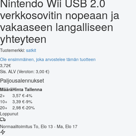
Nintendo Wii USB 2.0
verkkosovitin nopeaan ja
vakaaseen langalliseen
yhteyteen
Tuotemerkki:
satkit
Ole ensimmäinen, joka arvostelee tämän tuotteen
3
,
72
€
Sis. ALV
(Veroton: 3,00 €)
Paljousalennukset
Määrä
Hinta
Tallenna
2+
3,57 €
-4%
10+
3,39 €
-9%
20+
2,98 €
-20%
Loppunut
Normaalitoimitus
To, Elo 13 - Ma, Elo 17