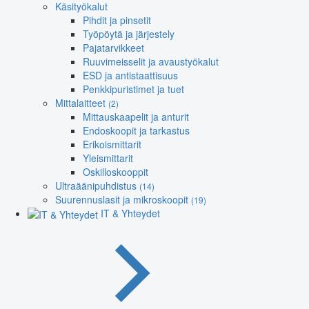
Käsityökalut
Pihdit ja pinsetit
Työpöytä ja järjestely
Pajatarvikkeet
Ruuvimeisselit ja avaustyökalut
ESD ja antistaattisuus
Penkkipuristimet ja tuet
Mittalaitteet
(2)
Mittauskaapelit ja anturit
Endoskoopit ja tarkastus
Erikoismittarit
Yleismittarit
Oskilloskooppit
Ultraäänipuhdistus
(14)
Suurennuslasit ja mikroskoopit
(19)
IT & Yhteydet