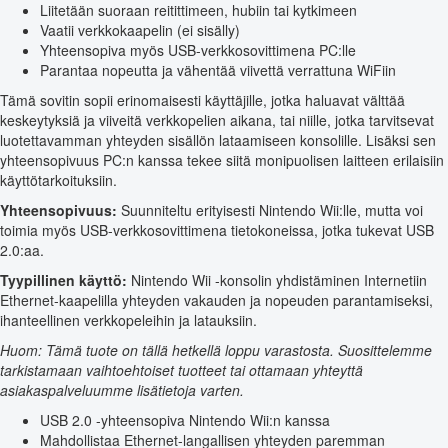
Liitetään suoraan reitittimeen, hubiin tai kytkimeen
Vaatii verkkokaapelin (ei sisälly)
Yhteensopiva myös USB-verkkosovittimena PC:lle
Parantaa nopeutta ja vähentää viivettä verrattuna WiFiin
Tämä sovitin sopii erinomaisesti käyttäjille, jotka haluavat välttää
keskeytyksiä ja viiveitä verkkopelien aikana, tai niille, jotka tarvitsevat
luotettavamman yhteyden sisällön lataamiseen konsolille. Lisäksi sen
yhteensopivuus PC:n kanssa tekee siitä monipuolisen laitteen erilaisiin
käyttötarkoituksiin.
Yhteensopivuus:
Suunniteltu erityisesti Nintendo Wii:lle, mutta voi
toimia myös USB-verkkosovittimena tietokoneissa, jotka tukevat USB
2.0:aa.
Tyypillinen käyttö:
Nintendo Wii -konsolin yhdistäminen Internetiin
Ethernet-kaapelilla yhteyden vakauden ja nopeuden parantamiseksi,
ihanteellinen verkkopeleihin ja latauksiin.
Huom: Tämä tuote on tällä hetkellä loppu varastosta. Suosittelemme
tarkistamaan vaihtoehtoiset tuotteet tai ottamaan yhteyttä
asiakaspalveluumme lisätietoja varten.
USB 2.0 -yhteensopiva Nintendo Wii:n kanssa
Mahdollistaa Ethernet-langallisen yhteyden paremman