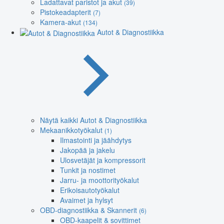
Ladattavat paristot ja akut
(39)
Pistokeadapterit
(7)
Kamera-akut
(134)
Autot & Diagnostiikka
Näytä kaikki Autot & Diagnostiikka
Mekaanikkotyökalut
(1)
Ilmastointi ja jäähdytys
Jakopää ja jakelu
Ulosvetäjät ja kompressorit
Tunkit ja nostimet
Jarru- ja moottorityökalut
Erikoisautotyökalut
Avaimet ja hylsyt
OBD-diagnostiikka & Skannerit
(6)
OBD-kaapelit & sovittimet