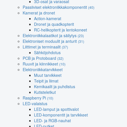
3D-osat ja varaosat
Passiiviset elektroniikkakomponentit
(40)
Kamerat ja dronet
Action-kamerat
Dronet ja quadkopterit
RC-helikopterit ja lentokoneet
Elektroniikkalaatikot ja säilytys
(23)
Elektroniset moduulit ja anturit
(31)
Liittimet ja terminaalit
(37)
Sähköjohdotus
PCB ja Protoboard
(32)
Ruuvit ja kiinnikkeet
(10)
Elektroniikkatarvikkeet
Muut tarvikkeet
Teipit ja liimat
Kemikaalit ja puhdistus
Kutisteletkut
Raspberry Pi
(10)
LED-valaistus
LED-lamput ja spottivalot
LED-komponentit ja tarvikkeet
LED- ja RGB-nauhat
LED-putket