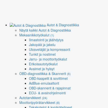
Autot & Diagnostiikka
Näytä kaikki Autot & Diagnostiikka
Mekaanikkotyökalut
(1)
Ilmastointi ja jäähdytys
Jakopää ja jakelu
Ulosvetäjät ja kompressorit
Tunkit ja nostimet
Jarru- ja moottorityökalut
Erikoisautotyökalut
Avaimet ja hylsyt
OBD-diagnostiikka & Skannerit
(6)
OBD-kaapelit & sovittimet
AdBlue-emulaattorit
OBD-skannerit & rajapinnat
ECU- & avainohjelmointi
Autotarvikkeet
(24)
Moottoripyörätarvikkeet
(8)
Takakotelot & kypärätelineet