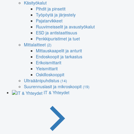
Käsityökalut
Pihdit ja pinsetit
Työpöytä ja järjestely
Pajatarvikkeet
Ruuvimeisselit ja avaustyökalut
ESD ja antistaattisuus
Penkkipuristimet ja tuet
Mittalaitteet
(2)
Mittauskaapelit ja anturit
Endoskoopit ja tarkastus
Erikoismittarit
Yleismittarit
Oskilloskooppit
Ultraäänipuhdistus
(14)
Suurennuslasit ja mikroskoopit
(19)
IT & Yhteydet