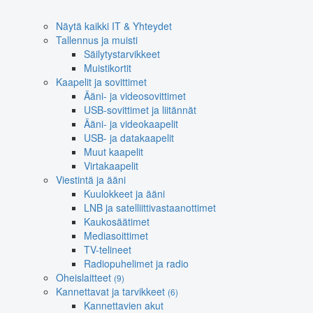
Näytä kaikki IT & Yhteydet
Tallennus ja muisti
Säilytystarvikkeet
Muistikortit
Kaapelit ja sovittimet
Ääni- ja videosovittimet
USB-sovittimet ja liitännät
Ääni- ja videokaapelit
USB- ja datakaapelit
Muut kaapelit
Virtakaapelit
Viestintä ja ääni
Kuulokkeet ja ääni
LNB ja satelliittivastaanottimet
Kaukosäätimet
Mediasoittimet
TV-telineet
Radiopuhelimet ja radio
Oheislaitteet
(9)
Kannettavat ja tarvikkeet
(6)
Kannettavien akut