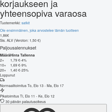
korjaukseen ja
yhteensopiva varaosa
Tuotemerkki:
satkit
Ole ensimmäinen, joka arvostelee tämän tuotteen
1
,
86
€
Sis. ALV
(Veroton: 1,50 €)
Paljousalennukset
Määrä
Hinta
Tallenna
2+
1,79 €
-4%
10+
1,69 €
-9%
20+
1,40 €
-25%
Loppunut
Normaalitoimitus
To, Elo 13 - Ma, Elo 17
Pikatoimitus
Ti, Elo 11 - Ke, Elo 12
30 päivän palautusoikeus