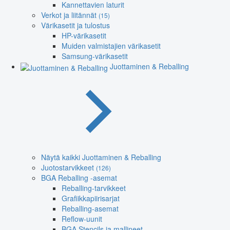
Kannettavien laturit
Verkot ja liitännät
(15)
Värikasetit ja tulostus
HP-värikasetit
Muiden valmistajien värikasetit
Samsung-värikasetit
Juottaminen & Reballing
Näytä kaikki Juottaminen & Reballing
Juotostarvikkeet
(126)
BGA Reballing -asemat
Reballing-tarvikkeet
Grafiikkapiirisarjat
Reballing-asemat
Reflow-uunit
BGA Stencils ja mallineet