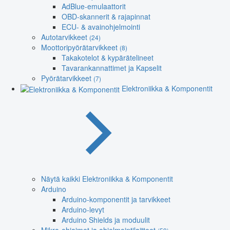
AdBlue-emulaattorit
OBD-skannerit & rajapinnat
ECU- & avainohjelmointi
Autotarvikkeet
(24)
Moottoripyörätarvikkeet
(8)
Takakotelot & kypärätelineet
Tavarankannattimet ja Kapselit
Pyörätarvikkeet
(7)
Elektroniikka & Komponentit
Näytä kaikki Elektroniikka & Komponentit
Arduino
Arduino-komponentit ja tarvikkeet
Arduino-levyt
Arduino Shields ja moduulit