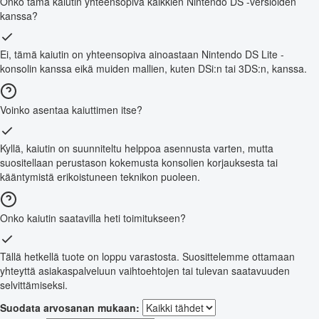
Onko tämä kaiutin yhteensopiva kaikkien Nintendo DS -versioiden
kanssa?
Ei, tämä kaiutin on yhteensopiva ainoastaan Nintendo DS Lite -
konsolin kanssa eikä muiden mallien, kuten DSi:n tai 3DS:n, kanssa.
Voinko asentaa kaiuttimen itse?
Kyllä, kaiutin on suunniteltu helppoa asennusta varten, mutta
suositellaan perustason kokemusta konsolien korjauksesta tai
kääntymistä erikoistuneen teknikon puoleen.
Onko kaiutin saatavilla heti toimitukseen?
Tällä hetkellä tuote on loppu varastosta. Suosittelemme ottamaan
yhteyttä asiakaspalveluun vaihtoehtojen tai tulevan saatavuuden
selvittämiseksi.
Suodata arvosanan mukaan: