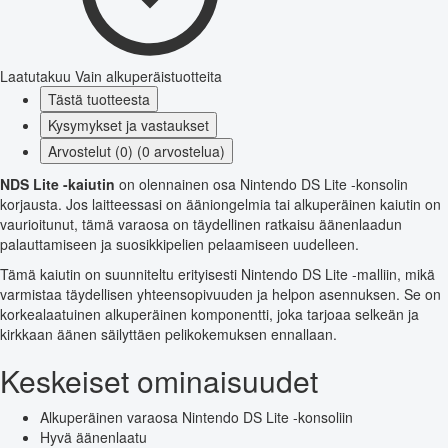
Laatutakuu
Vain alkuperäistuotteita
Tästä tuotteesta
Kysymykset ja vastaukset
Arvostelut (0) (0 arvostelua)
NDS Lite -kaiutin
on olennainen osa Nintendo DS Lite -konsolin
korjausta. Jos laitteessasi on ääniongelmia tai alkuperäinen kaiutin on
vaurioitunut, tämä varaosa on täydellinen ratkaisu äänenlaadun
palauttamiseen ja suosikkipelien pelaamiseen uudelleen.
Tämä kaiutin on suunniteltu erityisesti Nintendo DS Lite -malliin, mikä
varmistaa täydellisen yhteensopivuuden ja helpon asennuksen. Se on
korkealaatuinen alkuperäinen komponentti, joka tarjoaa selkeän ja
kirkkaan äänen säilyttäen pelikokemuksen ennallaan.
Keskeiset ominaisuudet
Alkuperäinen varaosa Nintendo DS Lite -konsoliin
Hyvä äänenlaatu