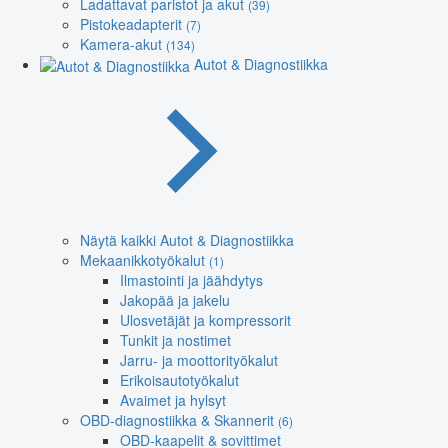
Ladattavat paristot ja akut
(39)
Pistokeadapterit
(7)
Kamera-akut
(134)
Autot & Diagnostiikka
Näytä kaikki Autot & Diagnostiikka
Mekaanikkotyökalut
(1)
Ilmastointi ja jäähdytys
Jakopää ja jakelu
Ulosvetäjät ja kompressorit
Tunkit ja nostimet
Jarru- ja moottorityökalut
Erikoisautotyökalut
Avaimet ja hylsyt
OBD-diagnostiikka & Skannerit
(6)
OBD-kaapelit & sovittimet