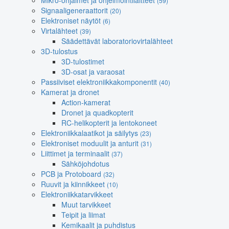
Mikro-ohjaimet ja ohjelmointilaitteet
(59)
Signaaligeneraattorit
(20)
Elektroniset näytöt
(6)
Virtalähteet
(39)
Säädettävät laboratoriovirtalähteet
3D-tulostus
3D-tulostimet
3D-osat ja varaosat
Passiiviset elektroniikkakomponentit
(40)
Kamerat ja dronet
Action-kamerat
Dronet ja quadkopterit
RC-helikopterit ja lentokoneet
Elektroniikkalaatikot ja säilytys
(23)
Elektroniset moduulit ja anturit
(31)
Liittimet ja terminaalit
(37)
Sähköjohdotus
PCB ja Protoboard
(32)
Ruuvit ja kiinnikkeet
(10)
Elektroniikkatarvikkeet
Muut tarvikkeet
Teipit ja liimat
Kemikaalit ja puhdistus