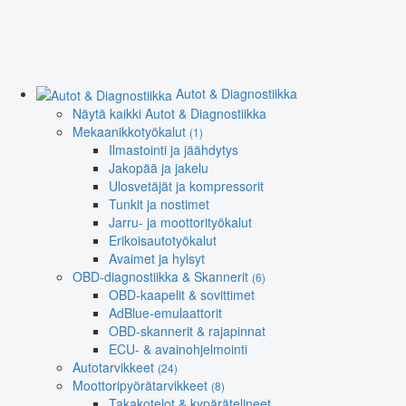
Autot & Diagnostiikka
Näytä kaikki Autot & Diagnostiikka
Mekaanikkotyökalut
(1)
Ilmastointi ja jäähdytys
Jakopää ja jakelu
Ulosvetäjät ja kompressorit
Tunkit ja nostimet
Jarru- ja moottorityökalut
Erikoisautotyökalut
Avaimet ja hylsyt
OBD-diagnostiikka & Skannerit
(6)
OBD-kaapelit & sovittimet
AdBlue-emulaattorit
OBD-skannerit & rajapinnat
ECU- & avainohjelmointi
Autotarvikkeet
(24)
Moottoripyörätarvikkeet
(8)
Takakotelot & kypärätelineet