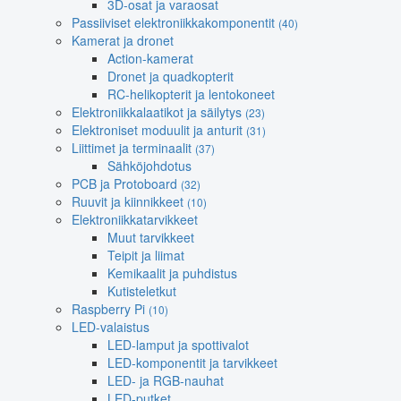
3D-osat ja varaosat
Passiiviset elektroniikkakomponentit
(40)
Kamerat ja dronet
Action-kamerat
Dronet ja quadkopterit
RC-helikopterit ja lentokoneet
Elektroniikkalaatikot ja säilytys
(23)
Elektroniset moduulit ja anturit
(31)
Liittimet ja terminaalit
(37)
Sähköjohdotus
PCB ja Protoboard
(32)
Ruuvit ja kiinnikkeet
(10)
Elektroniikkatarvikkeet
Muut tarvikkeet
Teipit ja liimat
Kemikaalit ja puhdistus
Kutisteletkut
Raspberry Pi
(10)
LED-valaistus
LED-lamput ja spottivalot
LED-komponentit ja tarvikkeet
LED- ja RGB-nauhat
LED-putket