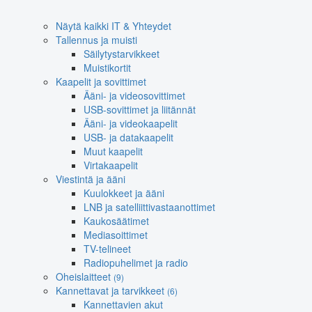
Näytä kaikki IT & Yhteydet
Tallennus ja muisti
Säilytystarvikkeet
Muistikortit
Kaapelit ja sovittimet
Ääni- ja videosovittimet
USB-sovittimet ja liitännät
Ääni- ja videokaapelit
USB- ja datakaapelit
Muut kaapelit
Virtakaapelit
Viestintä ja ääni
Kuulokkeet ja ääni
LNB ja satelliittivastaanottimet
Kaukosäätimet
Mediasoittimet
TV-telineet
Radiopuhelimet ja radio
Oheislaitteet
(9)
Kannettavat ja tarvikkeet
(6)
Kannettavien akut