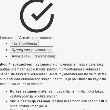
Laatutakuu
Vain alkuperäistuotteita
Tästä tuotteesta
Kysymykset ja vastaukset
Arvostelut (0) (0 arvostelua)
iPod 4. sukupolven näytönsuoja
on olennainen lisävaruste, joka
auttaa pitämään Apple iPodisi näytön moitteettomassa kunnossa.
Japanista tuodusta korkealaatuisesta mylar-materiaalista valmistettu
suoja tarjoaa erinomaisen suojan naarmuja ja päivittäisestä käytöstä
aiheutuvia vaurioita vastaan.
Korkealaatuinen materiaali:
Japanilainen mylar, joka takaa
kestävyyden ja pitkäikäisyyden.
Suoja naarmuja vastaan:
Kestää neljänteen asteeseen asti ja
pitää näytön ilman jälkiä.