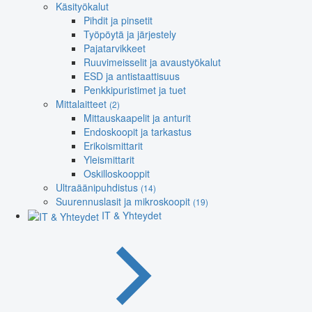
Käsityökalut
Pihdit ja pinsetit
Työpöytä ja järjestely
Pajatarvikkeet
Ruuvimeisselit ja avaustyökalut
ESD ja antistaattisuus
Penkkipuristimet ja tuet
Mittalaitteet
(2)
Mittauskaapelit ja anturit
Endoskoopit ja tarkastus
Erikoismittarit
Yleismittarit
Oskilloskooppit
Ultraäänipuhdistus
(14)
Suurennuslasit ja mikroskoopit
(19)
IT & Yhteydet