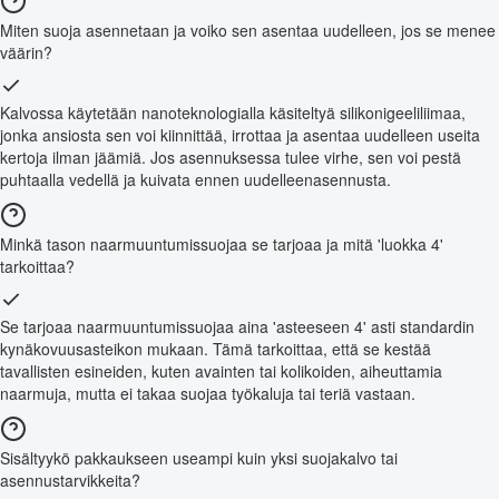
Miten suoja asennetaan ja voiko sen asentaa uudelleen, jos se menee
väärin?
Kalvossa käytetään nanoteknologialla käsiteltyä silikonigeeliliimaa,
jonka ansiosta sen voi kiinnittää, irrottaa ja asentaa uudelleen useita
kertoja ilman jäämiä. Jos asennuksessa tulee virhe, sen voi pestä
puhtaalla vedellä ja kuivata ennen uudelleenasennusta.
Minkä tason naarmuuntumissuojaa se tarjoaa ja mitä 'luokka 4'
tarkoittaa?
Se tarjoaa naarmuuntumissuojaa aina 'asteeseen 4' asti standardin
kynäkovuusasteikon mukaan. Tämä tarkoittaa, että se kestää
tavallisten esineiden, kuten avainten tai kolikoiden, aiheuttamia
naarmuja, mutta ei takaa suojaa työkaluja tai teriä vastaan.
Sisältyykö pakkaukseen useampi kuin yksi suojakalvo tai
asennustarvikkeita?