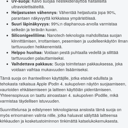
UV-suoja:
Kalvo suojaa nestekidenäyttöä haitallisilta
ultraviolettisäteiltä.
Heijastusten vähennys:
Vähentää heijastusta jopa 90%,
parantaen näkyvyyttä kirkkaissa ympäristöissä.
Suuri läpinäkyvyys:
99%:n diaphanous-arvolla varmistaa
selkeän ja terävän kuvan.
Siliconigeeliliima:
Nanotech-teknologia mahdollistaa suojan
kiinnittämisen, irrottamisen, pesemisen ja uudelleenkäytön ilman
tarttuvuuden heikkenemistä.
Helppo huoltaa:
Voidaan pestä puhtaalla vedellä ja silittää
tarttuvuuden palauttamiseksi.
Vaihdettava pakkaus:
Suoja toimitetaan pakkauksessa, joka
voidaan vaihtaa mukavuuden lisäämiseksi.
Tämä suoja on ihanteellinen käyttäjille, jotka etsivät edullista ja
tehokasta ratkaisua Apple iPodin 4. sukupolven näytön suojaamiseen,
vaurioiden ehkäisemiseen ja laitteen käyttöiän pidentämiseen.
Yhteensopivuus on taattu ainoastaan 4. sukupolven iPodille, mikä
varmistaa täydellisen istuvuuden.
Suunnittelunsa ja edistyneen teknologiansa ansiosta tämä suoja on
myös erinomainen valinta niille, jotka haluavat säilyttää laitteensa
kirkkauden ja kosketustoiminnon tinkimättä katselukokemuksesta.