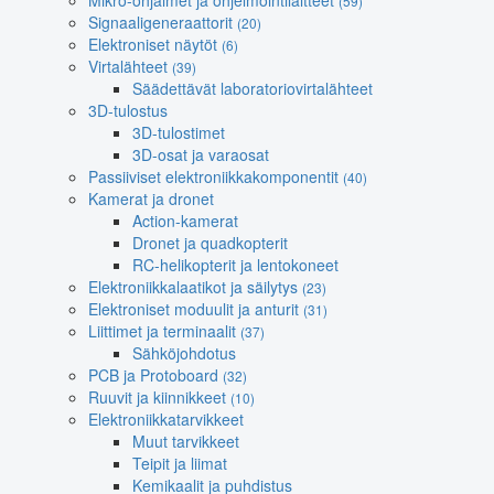
Mikro-ohjaimet ja ohjelmointilaitteet
(59)
Signaaligeneraattorit
(20)
Elektroniset näytöt
(6)
Virtalähteet
(39)
Säädettävät laboratoriovirtalähteet
3D-tulostus
3D-tulostimet
3D-osat ja varaosat
Passiiviset elektroniikkakomponentit
(40)
Kamerat ja dronet
Action-kamerat
Dronet ja quadkopterit
RC-helikopterit ja lentokoneet
Elektroniikkalaatikot ja säilytys
(23)
Elektroniset moduulit ja anturit
(31)
Liittimet ja terminaalit
(37)
Sähköjohdotus
PCB ja Protoboard
(32)
Ruuvit ja kiinnikkeet
(10)
Elektroniikkatarvikkeet
Muut tarvikkeet
Teipit ja liimat
Kemikaalit ja puhdistus