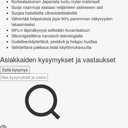
Korkealaatuinen Japanista tuotu mylar-materiaali
Suoja naarmuja vastaan neljänteen asteeseen asti
Suojaa haitallisilta ultraviolettisäteiltä
Vähentää heijastuksia jopa 90% paremman näkyvyyden
takaamiseksi
99%:n läpinäkyvyys selkeään kuvanlaatuun
Siliconigeeliliima nanotech-teknologialla
Uudelleenkäytettävä, pestävä ja helppo huoltaa
Vaihdettava pakkaus lisää käyttömukavuutta
Asiakkaiden kysymykset ja vastaukset
Esitä kysymys