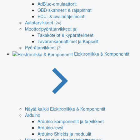
AdBlue-emulaattorit
OBD-skannerit & rajapinnat
ECU- & avainohjelmointi
Autotarvikkeet
(24)
Moottoripyörätarvikkeet
(8)
Takakotelot & kypärätelineet
Tavarankannattimet ja Kapselit
Pyörätarvikkeet
(7)
Elektroniikka & Komponentit
Näytä kaikki Elektroniikka & Komponentit
Arduino
Arduino-komponentit ja tarvikkeet
Arduino-levyt
Arduino Shields ja moduulit