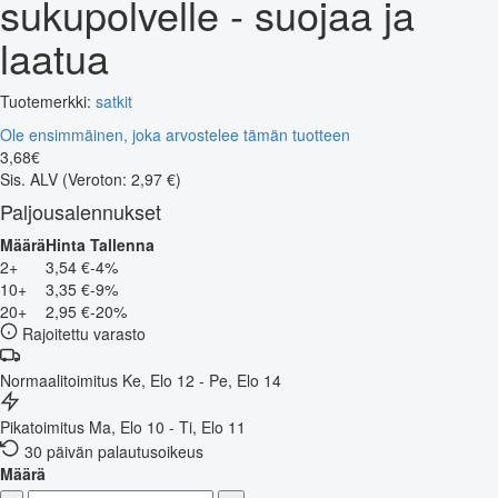
sukupolvelle - suojaa ja
laatua
Tuotemerkki:
satkit
Ole ensimmäinen, joka arvostelee tämän tuotteen
3
,
68
€
Sis. ALV
(Veroton: 2,97 €)
Paljousalennukset
Määrä
Hinta
Tallenna
2+
3,54 €
-4%
10+
3,35 €
-9%
20+
2,95 €
-20%
Rajoitettu varasto
Normaalitoimitus
Ke, Elo 12 - Pe, Elo 14
Pikatoimitus
Ma, Elo 10 - Ti, Elo 11
30 päivän palautusoikeus
Määrä