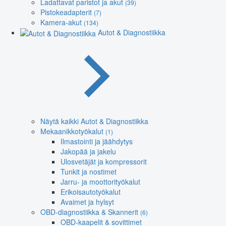
Ladattavat paristot ja akut
(39)
Pistokeadapterit
(7)
Kamera-akut
(134)
Autot & Diagnostiikka
Näytä kaikki Autot & Diagnostiikka
Mekaanikkotyökalut
(1)
Ilmastointi ja jäähdytys
Jakopää ja jakelu
Ulosvetäjät ja kompressorit
Tunkit ja nostimet
Jarru- ja moottorityökalut
Erikoisautotyökalut
Avaimet ja hylsyt
OBD-diagnostiikka & Skannerit
(6)
OBD-kaapelit & sovittimet