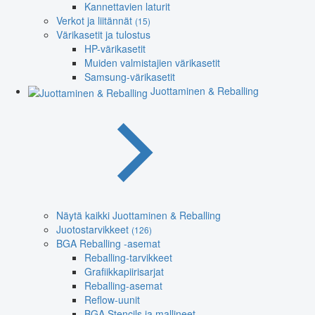
Kannettavien laturit
Verkot ja liitännät
(15)
Värikasetit ja tulostus
HP-värikasetit
Muiden valmistajien värikasetit
Samsung-värikasetit
Juottaminen & Reballing
Näytä kaikki Juottaminen & Reballing
Juotostarvikkeet
(126)
BGA Reballing -asemat
Reballing-tarvikkeet
Grafiikkapiirisarjat
Reballing-asemat
Reflow-uunit
BGA Stencils ja mallineet