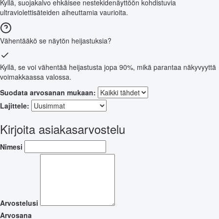
Kyllä, suojakalvo ehkäisee nestekidenäyttöön kohdistuvia
ultraviolettisäteiden aiheuttamia vaurioita.
Vähentääkö se näytön heijastuksia?
Kyllä, se voi vähentää heijastusta jopa 90%, mikä parantaa näkyvyyttä
voimakkaassa valossa.
Suodata arvosanan mukaan:
Lajittele:
Kirjoita asiakasarvostelu
Nimesi
Arvostelusi
Arvosana