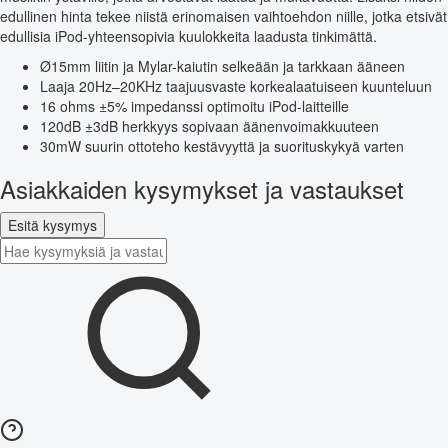
edullinen hinta tekee niistä erinomaisen vaihtoehdon niille, jotka etsivät
edullisia iPod-yhteensopivia kuulokkeita laadusta tinkimättä.
Ø15mm liitin ja Mylar-kaiutin selkeään ja tarkkaan ääneen
Laaja 20Hz–20KHz taajuusvaste korkealaatuiseen kuunteluun
16 ohms ±5% impedanssi optimoitu iPod-laitteille
120dB ±3dB herkkyys sopivaan äänenvoimakkuuteen
30mW suurin ottoteho kestävyyttä ja suorituskykyä varten
Asiakkaiden kysymykset ja vastaukset
Esitä kysymys