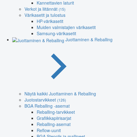
Kannettavien laturit
Verkot ja liitännät
(15)
Värikasetit ja tulostus
HP-värikasetit
Muiden valmistajien värikasetit
Samsung-värikasetit
Juottaminen & Reballing
Näytä kaikki Juottaminen & Reballing
Juotostarvikkeet
(126)
BGA Reballing -asemat
Reballing-tarvikkeet
Grafiikkapiirisarjat
Reballing-asemat
Reflow-uunit
BGA Stencils ja mallineet