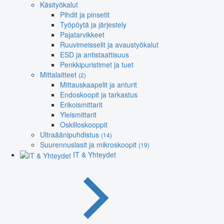
Käsityökalut
Pihdit ja pinsetit
Työpöytä ja järjestely
Pajatarvikkeet
Ruuvimeisselit ja avaustyökalut
ESD ja antistaattisuus
Penkkipuristimet ja tuet
Mittalaitteet
(2)
Mittauskaapelit ja anturit
Endoskoopit ja tarkastus
Erikoismittarit
Yleismittarit
Oskilloskooppit
Ultraäänipuhdistus
(14)
Suurennuslasit ja mikroskoopit
(19)
IT & Yhteydet