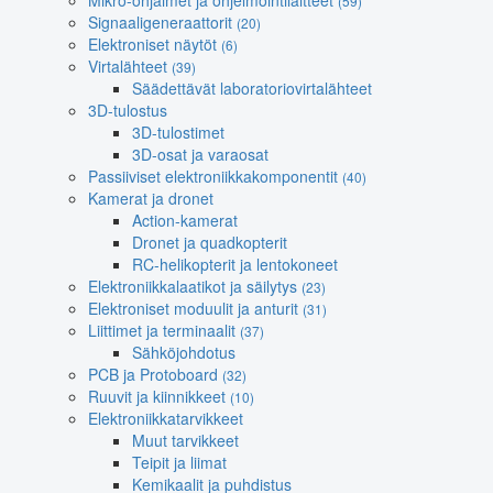
Mikro-ohjaimet ja ohjelmointilaitteet
(59)
Signaaligeneraattorit
(20)
Elektroniset näytöt
(6)
Virtalähteet
(39)
Säädettävät laboratoriovirtalähteet
3D-tulostus
3D-tulostimet
3D-osat ja varaosat
Passiiviset elektroniikkakomponentit
(40)
Kamerat ja dronet
Action-kamerat
Dronet ja quadkopterit
RC-helikopterit ja lentokoneet
Elektroniikkalaatikot ja säilytys
(23)
Elektroniset moduulit ja anturit
(31)
Liittimet ja terminaalit
(37)
Sähköjohdotus
PCB ja Protoboard
(32)
Ruuvit ja kiinnikkeet
(10)
Elektroniikkatarvikkeet
Muut tarvikkeet
Teipit ja liimat
Kemikaalit ja puhdistus