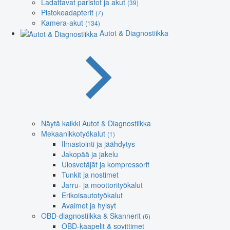
Ladattavat paristot ja akut
(39)
Pistokeadapterit
(7)
Kamera-akut
(134)
Autot & Diagnostiikka
Näytä kaikki Autot & Diagnostiikka
Mekaanikkotyökalut
(1)
Ilmastointi ja jäähdytys
Jakopää ja jakelu
Ulosvetäjät ja kompressorit
Tunkit ja nostimet
Jarru- ja moottorityökalut
Erikoisautotyökalut
Avaimet ja hylsyt
OBD-diagnostiikka & Skannerit
(6)
OBD-kaapelit & sovittimet