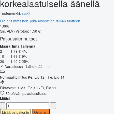
korkealaatuisella äänellä
Tuotemerkki:
satkit
Ole ensimmäinen, joka arvostelee tämän tuotteen
1
,
86
€
Sis. ALV
(Veroton: 1,50 €)
Paljousalennukset
Määrä
Hinta
Tallenna
2+
1,79 €
-4%
10+
1,69 €
-9%
20+
1,40 €
-25%
Varastossa - Lähetetään heti
Normaalitoimitus
Ke, Elo 12 - Pe, Elo 14
Pikatoimitus
Ma, Elo 10 - Ti, Elo 11
30 päivän palautusoikeus
Määrä
-
+
Lisää ostoskoriin
Osta nyt