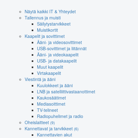
Näytä kaikki IT & Yhteydet
Tallennus ja muisti
Säilytystarvikkeet
Muistikortit
Kaapelit ja sovittimet
Ääni- ja videosovittimet
USB-sovittimet ja liitännät
Ääni- ja videokaapelit
USB- ja datakaapelit
Muut kaapelit
Virtakaapelit
Viestintä ja ääni
Kuulokkeet ja ääni
LNB ja satelliittivastaanottimet
Kaukosäätimet
Mediasoittimet
TV-telineet
Radiopuhelimet ja radio
Oheislaitteet
(9)
Kannettavat ja tarvikkeet
(6)
Kannettavien akut