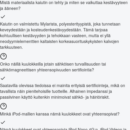
Mistä materiaalista kaiutin on tehty ja miten se vaikuttaa kestävyyteen
ja ääneen?
Kaiutin on valmistettu Mylarista, polyesterityypistä, joka tunnetaan
keveydestään ja kosteudenkestävyydestään. Tämä tarjoaa
kohtuullisen kestävyyden ja tehokkaan vasteen, mutta ei yllä
neodyymielementtien kaltaisten korkeasuorituskykyisten kalvojen
tarkkuuteen.
Onko näillä kuulokkeilla jotain sähköisen turvallisuuden tai
sähkömagneettisen yhteensopivuuden sertifiointia?
Saatavilla olevissa tiedoissa ei mainita erityisiä sertifiointeja, mikä on
tavallista näin pienitehoisille tuotteille. Alhainen impedanssi ja
passiivinen käyttö kuitenkin minimoivat sähkö- ja häiriöriskit.
Minkä iPod-mallien kanssa nämä kuulokkeet ovat yhteensopivat?
Nämä kuulokkeet ovat yhteensopivia iPod Nano 4G:n, iPod Videon ja