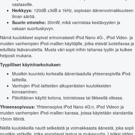
vastaaville.
Herkkyys:
120dB ±3dB a 1kHz, sopivaan äänenvoimakkuuteen
ilman säröä.
Suurin ottoteho:
30mW, mikä varmistaa kestävyyden ja
vakaan suorituskyvyn.
Nämä kuulokkeet sopivat erinomaisesti iPod Nano 4G-, iPod Video- ja
muiden vanhempien iPod-mallien käyttäjille, jotka etsivät luotettavaa ja
edullista lisävarustetta. Musta väri sopii mihin tahansa tyyliin ja kulkee
helposti mukana.
Tyypilliset käyttötarkoitukset:
Musiikin kuuntelu korkealla äänenlaadulla yhteensopivilla iPod-
laitteilla.
Vanhojen iPod-laitteiden alkuperäisten kuulokkeiden
korvaaminen.
Päivittäinen käyttö kotona, toimistossa tai liikkeellä ollessa.
Yhteensopivuus:
Yhteensopiva iPod Nano 4G:n, iPod Videon ja
muiden vanhempien iPod-mallien kanssa, joissa käytetään standardia
15mm liitintä.
Näillä kuulokkeilla nautit selkeästä ja voimakkaasta äänestä, joka sopii
musiikin ystäville, jotka arvostavat laatua ja mukavuutta. Lisäksi niiden