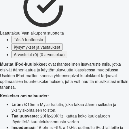
Laatutakuu
Vain alkuperäistuotteita
Tästä tuotteesta
Kysymykset ja vastaukset
Arvostelut (0) (0 arvostelua)
Mustat iPod-kuulokkeet
ovat ihanteellinen lisävaruste niille, jotka
etsivät äänenlaatua ja käyttömukavuutta klassisessa muotoilussa.
Useiden iPod-mallien kanssa yhteensopivat kuulokkeet tarjoavat
optimaalisen kuuntelukokemuksen, jotta voit nauttia musiikistasi milloin
tahansa.
Keskeiset ominaisuudet:
Liitin:
Ø15mm Mylar-kaiutin, joka takaa äänen selkeän ja
yksityiskohtaisen toiston.
Taajuusvaste:
20Hz-20KHz, kattaa koko kuuloalueen
täydellistä kuuntelukokemusta varten.
Impedanssi:
16 ohms ±5% a 1kHz, optimoitu iPod-laitteille ja