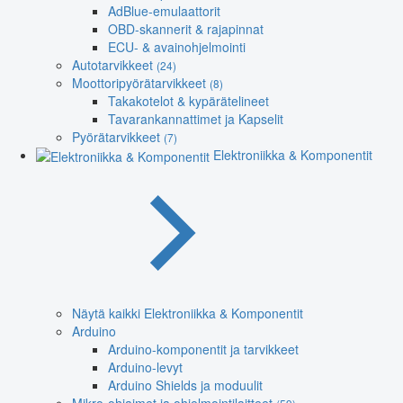
AdBlue-emulaattorit
OBD-skannerit & rajapinnat
ECU- & avainohjelmointi
Autotarvikkeet
(24)
Moottoripyörätarvikkeet
(8)
Takakotelot & kypärätelineet
Tavarankannattimet ja Kapselit
Pyörätarvikkeet
(7)
Elektroniikka & Komponentit
Näytä kaikki Elektroniikka & Komponentit
Arduino
Arduino-komponentit ja tarvikkeet
Arduino-levyt
Arduino Shields ja moduulit