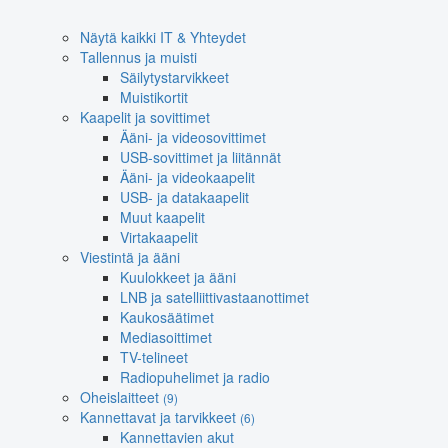
Näytä kaikki IT & Yhteydet
Tallennus ja muisti
Säilytystarvikkeet
Muistikortit
Kaapelit ja sovittimet
Ääni- ja videosovittimet
USB-sovittimet ja liitännät
Ääni- ja videokaapelit
USB- ja datakaapelit
Muut kaapelit
Virtakaapelit
Viestintä ja ääni
Kuulokkeet ja ääni
LNB ja satelliittivastaanottimet
Kaukosäätimet
Mediasoittimet
TV-telineet
Radiopuhelimet ja radio
Oheislaitteet
(9)
Kannettavat ja tarvikkeet
(6)
Kannettavien akut