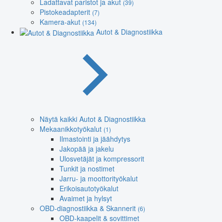
Ladattavat paristot ja akut
(39)
Pistokeadapterit
(7)
Kamera-akut
(134)
Autot & Diagnostiikka
Näytä kaikki Autot & Diagnostiikka
Mekaanikkotyökalut
(1)
Ilmastointi ja jäähdytys
Jakopää ja jakelu
Ulosvetäjät ja kompressorit
Tunkit ja nostimet
Jarru- ja moottorityökalut
Erikoisautotyökalut
Avaimet ja hylsyt
OBD-diagnostiikka & Skannerit
(6)
OBD-kaapelit & sovittimet