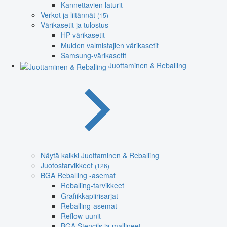
Kannettavien laturit
Verkot ja liitännät
(15)
Värikasetit ja tulostus
HP-värikasetit
Muiden valmistajien värikasetit
Samsung-värikasetit
Juottaminen & Reballing
Näytä kaikki Juottaminen & Reballing
Juotostarvikkeet
(126)
BGA Reballing -asemat
Reballing-tarvikkeet
Grafiikkapiirisarjat
Reballing-asemat
Reflow-uunit
BGA Stencils ja mallineet