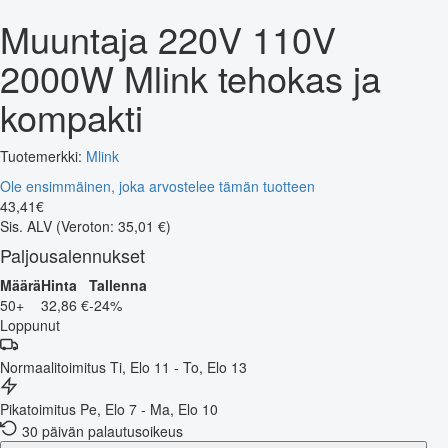
Muuntaja 220V 110V
2000W Mlink tehokas ja
kompakti
Tuotemerkki:
Mlink
Ole ensimmäinen, joka arvostelee tämän tuotteen
43
,
41
€
Sis. ALV
(Veroton: 35,01 €)
Paljousalennukset
Määrä
Hinta
Tallenna
50+
32,86 €
-24%
Loppunut
Normaalitoimitus
Ti, Elo 11 - To, Elo 13
Pikatoimitus
Pe, Elo 7 - Ma, Elo 10
30 päivän palautusoikeus