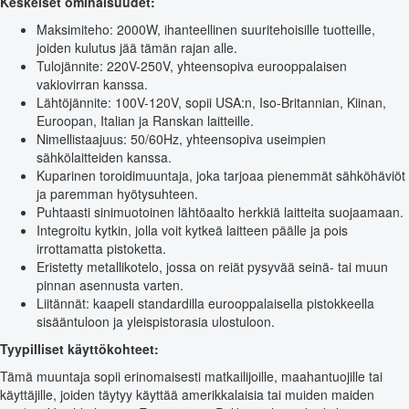
Keskeiset ominaisuudet:
Maksimiteho: 2000W, ihanteellinen suuritehoisille tuotteille,
joiden kulutus jää tämän rajan alle.
Tulojännite: 220V-250V, yhteensopiva eurooppalaisen
vakiovirran kanssa.
Lähtöjännite: 100V-120V, sopii USA:n, Iso-Britannian, Kiinan,
Euroopan, Italian ja Ranskan laitteille.
Nimellistaajuus: 50/60Hz, yhteensopiva useimpien
sähkölaitteiden kanssa.
Kuparinen toroidimuuntaja, joka tarjoaa pienemmät sähköhäviöt
ja paremman hyötysuhteen.
Puhtaasti sinimuotoinen lähtöaalto herkkiä laitteita suojaamaan.
Integroitu kytkin, jolla voit kytkeä laitteen päälle ja pois
irrottamatta pistoketta.
Eristetty metallikotelo, jossa on reiät pysyvää seinä- tai muun
pinnan asennusta varten.
Liitännät: kaapeli standardilla eurooppalaisella pistokkeella
sisääntuloon ja yleispistorasia ulostuloon.
Tyypilliset käyttökohteet:
Tämä muuntaja sopii erinomaisesti matkailijoille, maahantuojille tai
käyttäjille, joiden täytyy käyttää amerikkalaisia tai muiden maiden