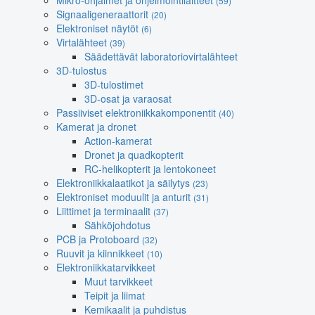
Mikro-ohjaimet ja ohjelmointilaitteet
(59)
Signaaligeneraattorit
(20)
Elektroniset näytöt
(6)
Virtalähteet
(39)
Säädettävät laboratoriovirtalähteet
3D-tulostus
3D-tulostimet
3D-osat ja varaosat
Passiiviset elektroniikkakomponentit
(40)
Kamerat ja dronet
Action-kamerat
Dronet ja quadkopterit
RC-helikopterit ja lentokoneet
Elektroniikkalaatikot ja säilytys
(23)
Elektroniset moduulit ja anturit
(31)
Liittimet ja terminaalit
(37)
Sähköjohdotus
PCB ja Protoboard
(32)
Ruuvit ja kiinnikkeet
(10)
Elektroniikkatarvikkeet
Muut tarvikkeet
Teipit ja liimat
Kemikaalit ja puhdistus