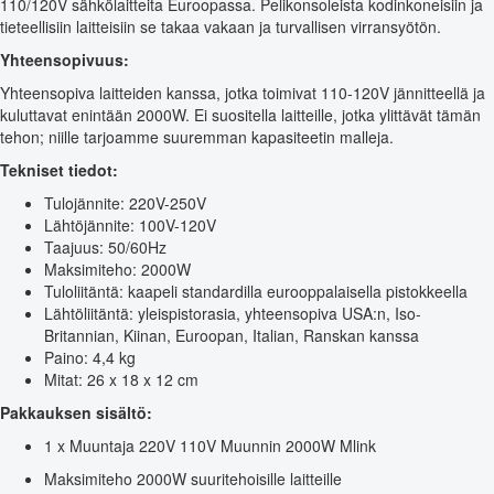
110/120V sähkölaitteita Euroopassa. Pelikonsoleista kodinkoneisiin ja
tieteellisiin laitteisiin se takaa vakaan ja turvallisen virransyötön.
Yhteensopivuus:
Yhteensopiva laitteiden kanssa, jotka toimivat 110-120V jännitteellä ja
kuluttavat enintään 2000W. Ei suositella laitteille, jotka ylittävät tämän
tehon; niille tarjoamme suuremman kapasiteetin malleja.
Tekniset tiedot:
Tulojännite: 220V-250V
Lähtöjännite: 100V-120V
Taajuus: 50/60Hz
Maksimiteho: 2000W
Tuloliitäntä: kaapeli standardilla eurooppalaisella pistokkeella
Lähtöliitäntä: yleispistorasia, yhteensopiva USA:n, Iso-
Britannian, Kiinan, Euroopan, Italian, Ranskan kanssa
Paino: 4,4 kg
Mitat: 26 x 18 x 12 cm
Pakkauksen sisältö:
1 x Muuntaja 220V 110V Muunnin 2000W Mlink
Maksimiteho 2000W suuritehoisille laitteille