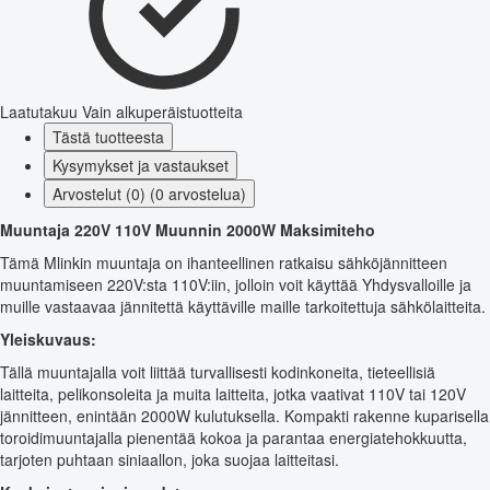
Laatutakuu
Vain alkuperäistuotteita
Tästä tuotteesta
Kysymykset ja vastaukset
Arvostelut (0) (0 arvostelua)
Muuntaja 220V 110V Muunnin 2000W Maksimiteho
Tämä Mlinkin muuntaja on ihanteellinen ratkaisu sähköjännitteen
muuntamiseen 220V:sta 110V:iin, jolloin voit käyttää Yhdysvalloille ja
muille vastaavaa jännitettä käyttäville maille tarkoitettuja sähkölaitteita.
Yleiskuvaus:
Tällä muuntajalla voit liittää turvallisesti kodinkoneita, tieteellisiä
laitteita, pelikonsoleita ja muita laitteita, jotka vaativat 110V tai 120V
jännitteen, enintään 2000W kulutuksella. Kompakti rakenne kuparisella
toroidimuuntajalla pienentää kokoa ja parantaa energiatehokkuutta,
tarjoten puhtaan siniaallon, joka suojaa laitteitasi.