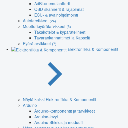
AdBlue-emulaattorit
OBD-skannerit & rajapinnat
ECU- & avainohjelmointi
Autotarvikkeet
(24)
Moottoripyörätarvikkeet
(8)
Takakotelot & kypärätelineet
Tavarankannattimet ja Kapselit
Pyörätarvikkeet
(7)
Elektroniikka & Komponentit
Näytä kaikki Elektroniikka & Komponentit
Arduino
Arduino-komponentit ja tarvikkeet
Arduino-levyt
Arduino Shields ja moduulit