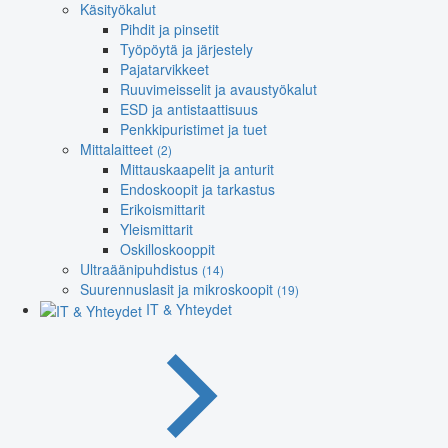
Käsityökalut
Pihdit ja pinsetit
Työpöytä ja järjestely
Pajatarvikkeet
Ruuvimeisselit ja avaustyökalut
ESD ja antistaattisuus
Penkkipuristimet ja tuet
Mittalaitteet
(2)
Mittauskaapelit ja anturit
Endoskoopit ja tarkastus
Erikoismittarit
Yleismittarit
Oskilloskooppit
Ultraäänipuhdistus
(14)
Suurennuslasit ja mikroskoopit
(19)
IT & Yhteydet