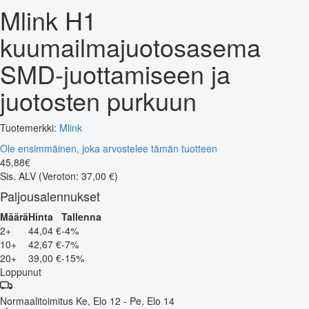
Mlink H1
kuumailmajuotosasema
SMD-juottamiseen ja
juotosten purkuun
Tuotemerkki:
Mlink
Ole ensimmäinen, joka arvostelee tämän tuotteen
45
,
88
€
Sis. ALV
(Veroton: 37,00 €)
Paljousalennukset
Määrä
Hinta
Tallenna
2+
44,04 €
-4%
10+
42,67 €
-7%
20+
39,00 €
-15%
Loppunut
Normaalitoimitus
Ke, Elo 12 - Pe, Elo 14