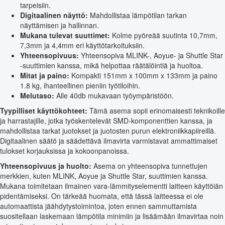
tarpeisiin.
Digitaalinen näyttö:
Mahdollistaa lämpötilan tarkan
näyttämisen ja hallinnan.
Mukana tulevat suuttimet:
Kolme pyöreää suutinta 10,7mm,
7,3mm ja 4,4mm eri käyttötarkoituksiin.
Yhteensopivuus:
Yhteensopiva MLINK-, Aoyue- ja Shuttle Star
-suuttimien kanssa, mikä helpottaa räätälöintiä ja huoltoa.
Mitat ja paino:
Kompakti 151mm x 100mm x 133mm ja paino
1.8 kg, ihanteellinen pieniin työtiloihin.
Melutaso:
Alle 40db mukavaan työympäristöön.
Tyypilliset käyttökohteet:
Tämä asema sopii erinomaisesti teknikoille
ja harrastajille, jotka työskentelevät SMD-komponenttien kanssa, ja
mahdollistaa tarkat juotokset ja juotosten purun elektroniikkapiireillä.
Digitaalinen säätö ja säädettävä ilmavirta varmistavat ammattimaiset
tulokset korjauksissa ja kokoonpanoissa.
Yhteensopivuus ja huolto:
Asema on yhteensopiva tunnettujen
merkkien, kuten MLINK, Aoyue ja Shuttle Star, suuttimien kanssa.
Mukana toimitetaan ilmainen vara-lämmityselementti laitteen käyttöiän
pidentämiseksi. On tärkeää huomata, että tässä laitteessa ei ole
automaattista jäähdytystoimintoa, joten ennen sammuttamista
suositellaan laskemaan lämpötila minimiin ja lisäämään ilmavirtaa noin