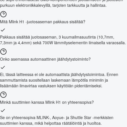
purkuun elektroniikkalevyillä, tarjoten tarkkuutta ja hallintaa.
Mitä Mlink H1 -juotosaseman pakkaus sisältää?
Pakkaus sisältää juotosaseman, 3 kuumailmasuutinta (10,7mm,
7,3mm ja 4,4mm) sekä 700W lämmityselementin ilmaisella varaosalla.
Onko asemassa automaattinen jäähdytystoiminto?
Ei, tässä laitteessa ei ole automaattista jäähdytystoimintoa. Ennen
sammuttamista suositellaan laskemaan lämpötila minimiin ja
lisäämään ilmavirtaa vastuksen käyttöiän pidentämiseksi.
Minkä suuttimien kanssa Mlink H1 on yhteensopiva?
Se on yhteensopiva MLINK-, Aoyue- ja Shuttle Star -merkkisten
suuttimien kanssa, mikä helpottaa räätälöintiä ja huoltoa.