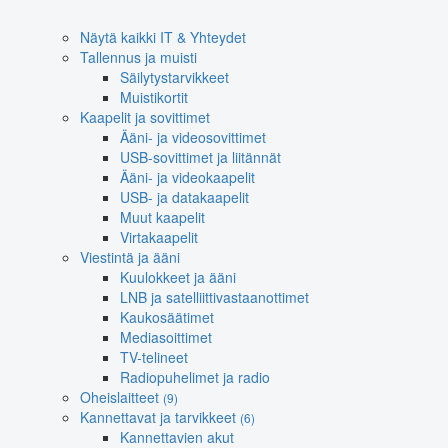
Näytä kaikki IT & Yhteydet
Tallennus ja muisti
Säilytystarvikkeet
Muistikortit
Kaapelit ja sovittimet
Ääni- ja videosovittimet
USB-sovittimet ja liitännät
Ääni- ja videokaapelit
USB- ja datakaapelit
Muut kaapelit
Virtakaapelit
Viestintä ja ääni
Kuulokkeet ja ääni
LNB ja satelliittivastaanottimet
Kaukosäätimet
Mediasoittimet
TV-telineet
Radiopuhelimet ja radio
Oheislaitteet
(9)
Kannettavat ja tarvikkeet
(6)
Kannettavien akut