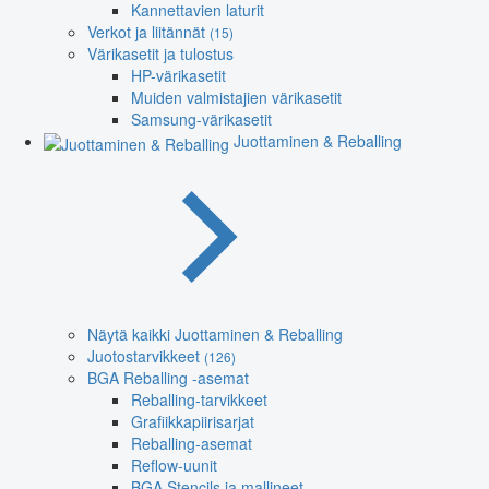
Kannettavien laturit
Verkot ja liitännät
(15)
Värikasetit ja tulostus
HP-värikasetit
Muiden valmistajien värikasetit
Samsung-värikasetit
Juottaminen & Reballing
Näytä kaikki Juottaminen & Reballing
Juotostarvikkeet
(126)
BGA Reballing -asemat
Reballing-tarvikkeet
Grafiikkapiirisarjat
Reballing-asemat
Reflow-uunit
BGA Stencils ja mallineet