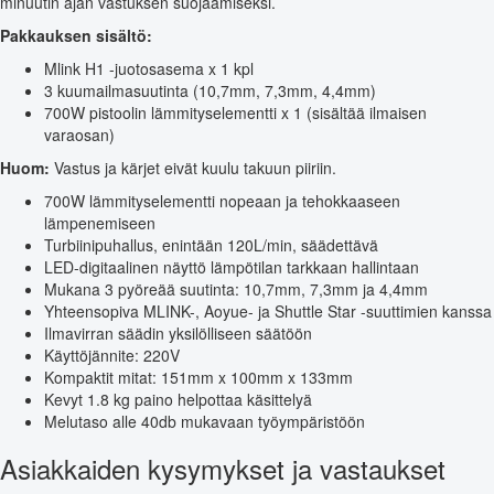
minuutin ajan vastuksen suojaamiseksi.
Pakkauksen sisältö:
Mlink H1 -juotosasema x 1 kpl
3 kuumailmasuutinta (10,7mm, 7,3mm, 4,4mm)
700W pistoolin lämmityselementti x 1 (sisältää ilmaisen
varaosan)
Huom:
Vastus ja kärjet eivät kuulu takuun piiriin.
700W lämmityselementti nopeaan ja tehokkaaseen
lämpenemiseen
Turbiinipuhallus, enintään 120L/min, säädettävä
LED-digitaalinen näyttö lämpötilan tarkkaan hallintaan
Mukana 3 pyöreää suutinta: 10,7mm, 7,3mm ja 4,4mm
Yhteensopiva MLINK-, Aoyue- ja Shuttle Star -suuttimien kanssa
Ilmavirran säädin yksilölliseen säätöön
Käyttöjännite: 220V
Kompaktit mitat: 151mm x 100mm x 133mm
Kevyt 1.8 kg paino helpottaa käsittelyä
Melutaso alle 40db mukavaan työympäristöön
Asiakkaiden kysymykset ja vastaukset