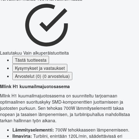
Laatutakuu
Vain alkuperäistuotteita
Tästä tuotteesta
Kysymykset ja vastaukset
Arvostelut (0) (0 arvostelua)
Mlink H1 kuumailmajuotosasema
Mlink H1 kuumailmajuotosasema on suunniteltu tarjoamaan
optimaalinen suorituskyky SMD-komponenttien juottamiseen ja
juotosten purkuun. Sen tehokas 700W lämmityselementti takaa
nopean ja tasaisen lämpenemisen, ja turbiinipuhallus mahdollistaa
tarkan hallinnan työn aikana.
Lämmityselementti:
700W tehokkaaseen lämpenemiseen.
Ilmavirta:
Turbiini, enintään 120L/min, säädettävissä eri