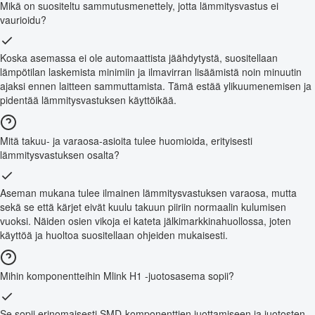
Mikä on suositeltu sammutusmenettely, jotta lämmitysvastus ei
vaurioidu?
Koska asemassa ei ole automaattista jäähdytystä, suositellaan
lämpötilan laskemista minimiin ja ilmavirran lisäämistä noin minuutin
ajaksi ennen laitteen sammuttamista. Tämä estää ylikuumenemisen ja
pidentää lämmitysvastuksen käyttöikää.
Mitä takuu- ja varaosa-asioita tulee huomioida, erityisesti
lämmitysvastuksen osalta?
Aseman mukana tulee ilmainen lämmitysvastuksen varaosa, mutta
sekä se että kärjet eivät kuulu takuun piiriin normaalin kulumisen
vuoksi. Näiden osien vikoja ei kateta jälkimarkkinahuollossa, joten
käyttöä ja huoltoa suositellaan ohjeiden mukaisesti.
Mihin komponentteihin Mlink H1 -juotosasema sopii?
Se sopii erinomaisesti SMD-komponenttien juottamiseen ja juotosten