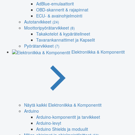
AdBlue-emulaattorit
OBD-skannerit & rajapinnat
ECU- & avainohjelmointi
Autotarvikkeet
(24)
Moottoripyörätarvikkeet
(8)
Takakotelot & kypärätelineet
Tavarankannattimet ja Kapselit
Pyörätarvikkeet
(7)
Elektroniikka & Komponentit
Näytä kaikki Elektroniikka & Komponentit
Arduino
Arduino-komponentit ja tarvikkeet
Arduino-levyt
Arduino Shields ja moduulit