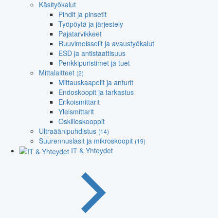
Käsityökalut
Pihdit ja pinsetit
Työpöytä ja järjestely
Pajatarvikkeet
Ruuvimeisselit ja avaustyökalut
ESD ja antistaattisuus
Penkkipuristimet ja tuet
Mittalaitteet
(2)
Mittauskaapelit ja anturit
Endoskoopit ja tarkastus
Erikoismittarit
Yleismittarit
Oskilloskooppit
Ultraäänipuhdistus
(14)
Suurennuslasit ja mikroskoopit
(19)
IT & Yhteydet