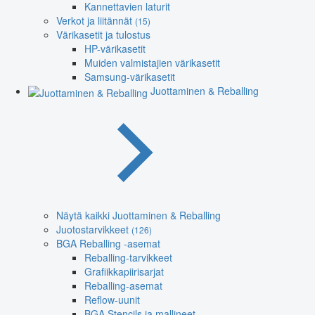
Kannettavien laturit
Verkot ja liitännät
(15)
Värikasetit ja tulostus
HP-värikasetit
Muiden valmistajien värikasetit
Samsung-värikasetit
Juottaminen & Reballing
Näytä kaikki Juottaminen & Reballing
Juotostarvikkeet
(126)
BGA Reballing -asemat
Reballing-tarvikkeet
Grafiikkapiirisarjat
Reballing-asemat
Reflow-uunit
BGA Stencils ja mallineet