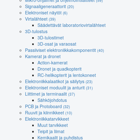
Mikro-ohjaimet ja ohjelmointilaitteet
(59)
Signaaligeneraattorit
(20)
Elektroniset näytöt
(6)
Virtalähteet
(39)
Säädettävät laboratoriovirtalähteet
3D-tulostus
3D-tulostimet
3D-osat ja varaosat
Passiiviset elektroniikkakomponentit
(40)
Kamerat ja dronet
Action-kamerat
Dronet ja quadkopterit
RC-helikopterit ja lentokoneet
Elektroniikkalaatikot ja säilytys
(23)
Elektroniset moduulit ja anturit
(31)
Liittimet ja terminaalit
(37)
Sähköjohdotus
PCB ja Protoboard
(32)
Ruuvit ja kiinnikkeet
(10)
Elektroniikkatarvikkeet
Muut tarvikkeet
Teipit ja liimat
Kemikaalit ja puhdistus