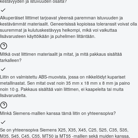
kestävyyden ja istuvuuden osalta?
Alkuperäiset liittimet tarjoavat yleensä paremman istuvuuden ja
kestävämmät materiaalit. Geneerisissä kopioissa toleranssit voivat olla
suuremmat ja kulutuskestävyys heikompi, mikä voi vaikuttaa
lisävarusteen käyttöikään ja puhelimen liitäntään.
Mitkä ovat liittimen materiaalit ja mitat, ja mitä pakkaus sisältää
tarkalleen?
Liitin on valmistettu ABS-muovista, jossa on nikkelöidyt kupariset
metallinastat. Sen mitat ovat noin 35 mm x 18 mm x 8 mm ja paino
noin 10 g. Pakkaus sisältää vain liittimen, ei kaapeleita tai muita
lisävarusteita.
Minkä Siemens-mallien kanssa tämä liitin on yhteensopiva?
Se on yhteensopiva Siemens X25, X35, X45, C25, S25, C35, S35,
M35, S45, C45, C55, MT50 ja MT55 -mallien sekä muiden kanssa,