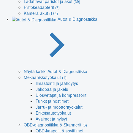
Ladattavat paristot ja akut
(39)
Pistokeadapterit
(7)
Kamera-akut
(134)
Autot & Diagnostiikka
Näytä kaikki Autot & Diagnostiikka
Mekaanikkotyökalut
(1)
Ilmastointi ja jäähdytys
Jakopää ja jakelu
Ulosvetäjät ja kompressorit
Tunkit ja nostimet
Jarru- ja moottorityökalut
Erikoisautotyökalut
Avaimet ja hylsyt
OBD-diagnostiikka & Skannerit
(6)
OBD-kaapelit & sovittimet