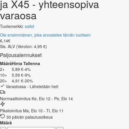
ja X45 - yhteensopiva
varaosa
Tuotemerkki:
satkit
Ole ensimmäinen, joka arvostelee tämän tuotteen
6
,
14
€
Sis. ALV
(Veroton: 4,95 €)
Paljousalennukset
Määrä
Hinta
Tallenna
2+
5,89 €
-4%
10+
5,59 €
-9%
20+
4,91 €
-20%
Varastossa - Lähetetään heti
Normaalitoimitus
Ke, Elo 12 - Pe, Elo 14
Pikatoimitus
Ma, Elo 10 - Ti, Elo 11
30 päivän palautusoikeus
Määrä