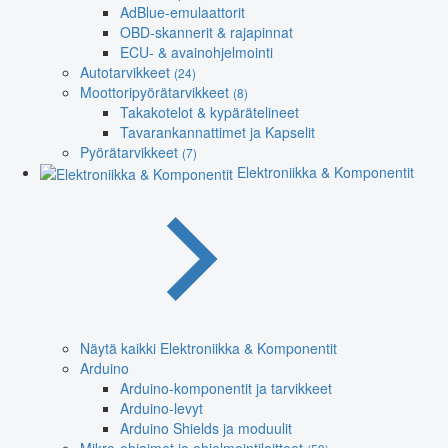
AdBlue-emulaattorit
OBD-skannerit & rajapinnat
ECU- & avainohjelmointi
Autotarvikkeet
(24)
Moottoripyörätarvikkeet
(8)
Takakotelot & kypärätelineet
Tavarankannattimet ja Kapselit
Pyörätarvikkeet
(7)
Elektroniikka & Komponentit
Näytä kaikki Elektroniikka & Komponentit
Arduino
Arduino-komponentit ja tarvikkeet
Arduino-levyt
Arduino Shields ja moduulit