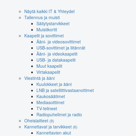
Näytä kaikki IT & Yhteydet
Tallennus ja muisti
Säilytystarvikkeet
Muistikortit
Kaapelit ja sovittimet
Ääni- ja videosovittimet
USB-sovittimet ja liitännät
Ääni- ja videokaapelit
USB- ja datakaapelit
Muut kaapelit
Virtakaapelit
Viestintä ja ääni
Kuulokkeet ja ääni
LNB ja satelliittivastaanottimet
Kaukosäätimet
Mediasoittimet
TV-telineet
Radiopuhelimet ja radio
Oheislaitteet
(9)
Kannettavat ja tarvikkeet
(6)
Kannettavien akut