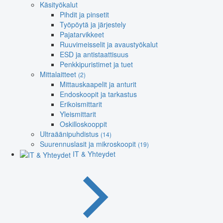
Käsityökalut
Pihdit ja pinsetit
Työpöytä ja järjestely
Pajatarvikkeet
Ruuvimeisselit ja avaustyökalut
ESD ja antistaattisuus
Penkkipuristimet ja tuet
Mittalaitteet
(2)
Mittauskaapelit ja anturit
Endoskoopit ja tarkastus
Erikoismittarit
Yleismittarit
Oskilloskooppit
Ultraäänipuhdistus
(14)
Suurennuslasit ja mikroskoopit
(19)
IT & Yhteydet