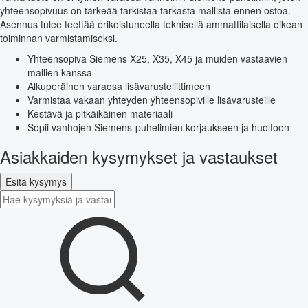
yhteensopivuus on tärkeää tarkistaa tarkasta mallista ennen ostoa.
Asennus tulee teettää erikoistuneella teknisellä ammattilaisella oikean
toiminnan varmistamiseksi.
Yhteensopiva Siemens X25, X35, X45 ja muiden vastaavien
mallien kanssa
Alkuperäinen varaosa lisävarusteliittimeen
Varmistaa vakaan yhteyden yhteensopiville lisävarusteille
Kestävä ja pitkäikäinen materiaali
Sopii vanhojen Siemens-puhelimien korjaukseen ja huoltoon
Asiakkaiden kysymykset ja vastaukset
Esitä kysymys