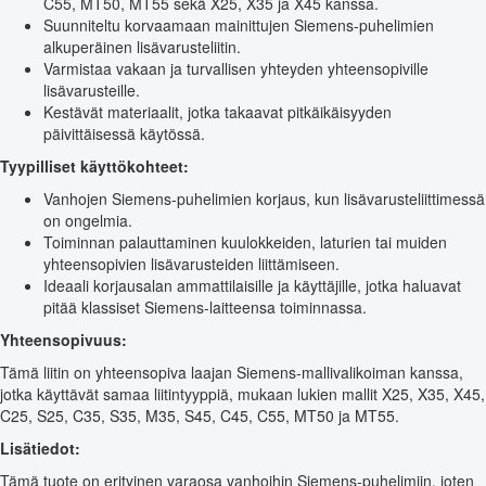
C55, MT50, MT55 sekä X25, X35 ja X45 kanssa.
Suunniteltu korvaamaan mainittujen Siemens-puhelimien
alkuperäinen lisävarusteliitin.
Varmistaa vakaan ja turvallisen yhteyden yhteensopiville
lisävarusteille.
Kestävät materiaalit, jotka takaavat pitkäikäisyyden
päivittäisessä käytössä.
Tyypilliset käyttökohteet:
Vanhojen Siemens-puhelimien korjaus, kun lisävarusteliittimessä
on ongelmia.
Toiminnan palauttaminen kuulokkeiden, laturien tai muiden
yhteensopivien lisävarusteiden liittämiseen.
Ideaali korjausalan ammattilaisille ja käyttäjille, jotka haluavat
pitää klassiset Siemens-laitteensa toiminnassa.
Yhteensopivuus:
Tämä liitin on yhteensopiva laajan Siemens-mallivalikoiman kanssa,
jotka käyttävät samaa liitintyyppiä, mukaan lukien mallit X25, X35, X45,
C25, S25, C35, S35, M35, S45, C45, C55, MT50 ja MT55.
Lisätiedot:
Tämä tuote on erityinen varaosa vanhoihin Siemens-puhelimiin, joten