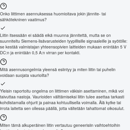
Onko liittimen asennuksessa huomioitava jokin jännite- tai
sähkötekninen vaatimus?
Liitin itsessään ei säädä eikä muunna jännitettä, mutta se on
suunniteltu Siemens-lisävarusteiden tyypillisille signaaleille ja syötölle:
se kestää valmistajan yhteensopivien laitteiden mukaan enintään 5 V
DC:n ja enintään 0,5 A:n virran per kontakti.
Mitä asennusongelmia yleensä esiintyy ja miten liitin tai puhelin
voidaan suojata vaurioilta?
Yleisin raportoitu ongelma on liittimen väkisin asettaminen, mikä voi
taivuttaa nastoja. Vaurioiden välttämiseksi liitin tulee asettaa tarkasti
kohdistamalla ohjurit ja painaa kohtuullisella voimalla. Älä kytke tai
irrota laitetta sen ollessa päällä, jotta vältetään tahattomat oikosulut.
Miten tämä alkuperäinen liitin vertautuu geneerisiin vaihtoehtoihin