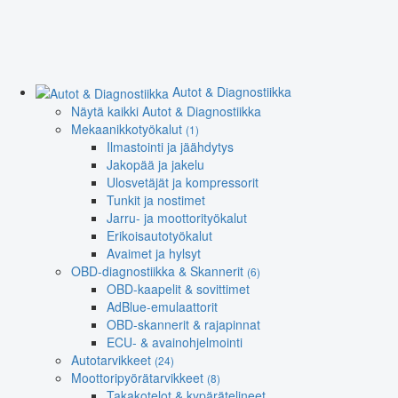
Autot & Diagnostiikka
Näytä kaikki Autot & Diagnostiikka
Mekaanikkotyökalut
(1)
Ilmastointi ja jäähdytys
Jakopää ja jakelu
Ulosvetäjät ja kompressorit
Tunkit ja nostimet
Jarru- ja moottorityökalut
Erikoisautotyökalut
Avaimet ja hylsyt
OBD-diagnostiikka & Skannerit
(6)
OBD-kaapelit & sovittimet
AdBlue-emulaattorit
OBD-skannerit & rajapinnat
ECU- & avainohjelmointi
Autotarvikkeet
(24)
Moottoripyörätarvikkeet
(8)
Takakotelot & kypärätelineet