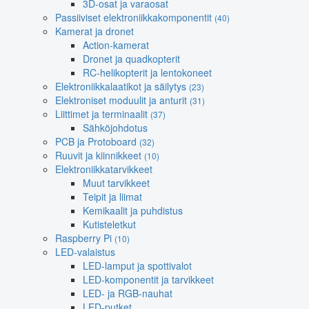
3D-osat ja varaosat
Passiiviset elektroniikkakomponentit
(40)
Kamerat ja dronet
Action-kamerat
Dronet ja quadkopterit
RC-helikopterit ja lentokoneet
Elektroniikkalaatikot ja säilytys
(23)
Elektroniset moduulit ja anturit
(31)
Liittimet ja terminaalit
(37)
Sähköjohdotus
PCB ja Protoboard
(32)
Ruuvit ja kiinnikkeet
(10)
Elektroniikkatarvikkeet
Muut tarvikkeet
Teipit ja liimat
Kemikaalit ja puhdistus
Kutisteletkut
Raspberry Pi
(10)
LED-valaistus
LED-lamput ja spottivalot
LED-komponentit ja tarvikkeet
LED- ja RGB-nauhat
LED-putket