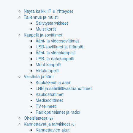
Näytä kaikki IT & Yhteydet
Tallennus ja muisti
Säilytystarvikkeet
Muistikortit
Kaapelit ja sovittimet
Ääni- ja videosovittimet
USB-sovittimet ja liitännät
Ääni- ja videokaapelit
USB- ja datakaapelit
Muut kaapelit
Virtakaapelit
Viestintä ja ääni
Kuulokkeet ja ääni
LNB ja satelliittivastaanottimet
Kaukosäätimet
Mediasoittimet
TV-telineet
Radiopuhelimet ja radio
Oheislaitteet
(9)
Kannettavat ja tarvikkeet
(6)
Kannettavien akut