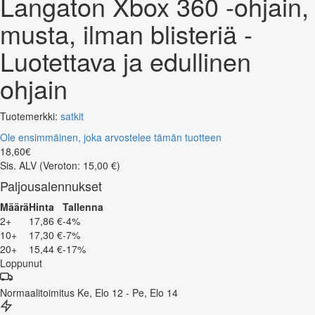
Langaton Xbox 360 -ohjain,
musta, ilman blisteriä -
Luotettava ja edullinen
ohjain
Tuotemerkki:
satkit
Ole ensimmäinen, joka arvostelee tämän tuotteen
18
,
60
€
Sis. ALV
(Veroton: 15,00 €)
Paljousalennukset
Määrä
Hinta
Tallenna
2+
17,86 €
-4%
10+
17,30 €
-7%
20+
15,44 €
-17%
Loppunut
Normaalitoimitus
Ke, Elo 12 - Pe, Elo 14