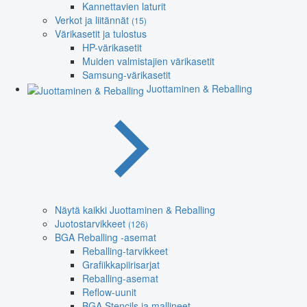
Kannettavien laturit
Verkot ja liitännät
(15)
Värikasetit ja tulostus
HP-värikasetit
Muiden valmistajien värikasetit
Samsung-värikasetit
Juottaminen & Reballing
Näytä kaikki Juottaminen & Reballing
Juotostarvikkeet
(126)
BGA Reballing -asemat
Reballing-tarvikkeet
Grafiikkapiirisarjat
Reballing-asemat
Reflow-uunit
BGA Stencils ja mallineet