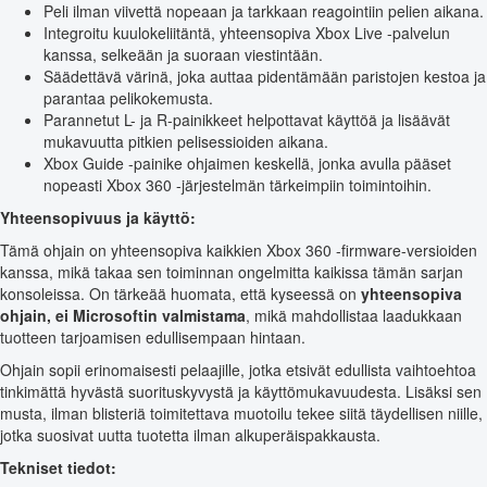
Peli ilman viivettä nopeaan ja tarkkaan reagointiin pelien aikana.
Integroitu kuulokeliitäntä, yhteensopiva Xbox Live -palvelun
kanssa, selkeään ja suoraan viestintään.
Säädettävä värinä, joka auttaa pidentämään paristojen kestoa ja
parantaa pelikokemusta.
Parannetut L- ja R-painikkeet helpottavat käyttöä ja lisäävät
mukavuutta pitkien pelisessioiden aikana.
Xbox Guide -painike ohjaimen keskellä, jonka avulla pääset
nopeasti Xbox 360 -järjestelmän tärkeimpiin toimintoihin.
Yhteensopivuus ja käyttö:
Tämä ohjain on yhteensopiva kaikkien Xbox 360 -firmware-versioiden
kanssa, mikä takaa sen toiminnan ongelmitta kaikissa tämän sarjan
konsoleissa. On tärkeää huomata, että kyseessä on
yhteensopiva
ohjain, ei Microsoftin valmistama
, mikä mahdollistaa laadukkaan
tuotteen tarjoamisen edullisempaan hintaan.
Ohjain sopii erinomaisesti pelaajille, jotka etsivät edullista vaihtoehtoa
tinkimättä hyvästä suorituskyvystä ja käyttömukavuudesta. Lisäksi sen
musta, ilman blisteriä toimitettava muotoilu tekee siitä täydellisen niille,
jotka suosivat uutta tuotetta ilman alkuperäispakkausta.
Tekniset tiedot: