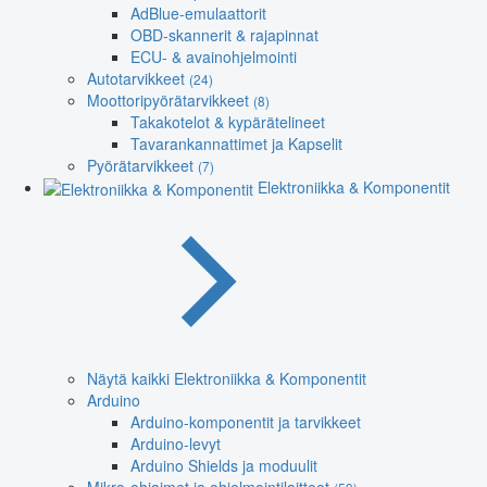
AdBlue-emulaattorit
OBD-skannerit & rajapinnat
ECU- & avainohjelmointi
Autotarvikkeet
(24)
Moottoripyörätarvikkeet
(8)
Takakotelot & kypärätelineet
Tavarankannattimet ja Kapselit
Pyörätarvikkeet
(7)
Elektroniikka & Komponentit
Näytä kaikki Elektroniikka & Komponentit
Arduino
Arduino-komponentit ja tarvikkeet
Arduino-levyt
Arduino Shields ja moduulit