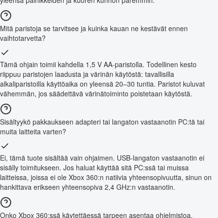
yleensä painikkeiden ja kuoren kunnon paremmin.
Mitä paristoja se tarvitsee ja kuinka kauan ne kestävät ennen
vaihtotarvetta?
Tämä ohjain toimii kahdella 1,5 V AA-paristolla. Todellinen kesto
riippuu paristojen laadusta ja värinän käytöstä: tavallisilla
alkaliparistoilla käyttöaika on yleensä 20–30 tuntia. Paristot kuluvat
vähemmän, jos säädettävä värinätoiminto poistetaan käytöstä.
Sisältyykö pakkaukseen adapteri tai langaton vastaanotin PC:tä tai
muita laitteita varten?
Ei, tämä tuote sisältää vain ohjaimen. USB-langaton vastaanotin ei
sisälly toimitukseen. Jos haluat käyttää sitä PC:ssä tai muissa
laitteissa, joissa ei ole Xbox 360:n natiivia yhteensopivuutta, sinun on
hankittava erikseen yhteensopiva 2,4 GHz:n vastaanotin.
Onko Xbox 360:ssä käytettäessä tarpeen asentaa ohjelmistoa,