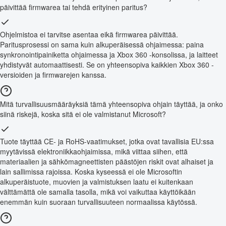
päivittää firmwarea tai tehdä erityinen paritus?
Ohjelmistoa ei tarvitse asentaa eikä firmwarea päivittää.
Paritusprosessi on sama kuin alkuperäisessä ohjaimessa: paina
synkronointipainiketta ohjaimessa ja Xbox 360 -konsolissa, ja laitteet
yhdistyvät automaattisesti. Se on yhteensopiva kaikkien Xbox 360 -
versioiden ja firmwarejen kanssa.
Mitä turvallisuusmääräyksiä tämä yhteensopiva ohjain täyttää, ja onko
siinä riskejä, koska sitä ei ole valmistanut Microsoft?
Tuote täyttää CE- ja RoHS-vaatimukset, jotka ovat tavallisia EU:ssa
myytävissä elektroniikkaohjaimissa, mikä viittaa siihen, että
materiaalien ja sähkömagneettisten päästöjen riskit ovat alhaiset ja
lain sallimissa rajoissa. Koska kyseessä ei ole Microsoftin
alkuperäistuote, muovien ja valmistuksen laatu ei kuitenkaan
välttämättä ole samalla tasolla, mikä voi vaikuttaa käyttöikään
enemmän kuin suoraan turvallisuuteen normaalissa käytössä.