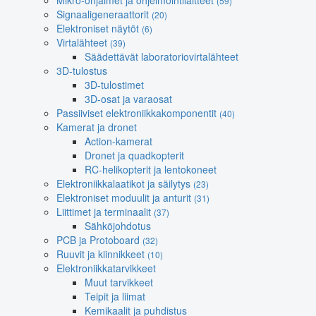
Mikro-ohjaimet ja ohjelmointilaitteet
(59)
Signaaligeneraattorit
(20)
Elektroniset näytöt
(6)
Virtalähteet
(39)
Säädettävät laboratoriovirtalähteet
3D-tulostus
3D-tulostimet
3D-osat ja varaosat
Passiiviset elektroniikkakomponentit
(40)
Kamerat ja dronet
Action-kamerat
Dronet ja quadkopterit
RC-helikopterit ja lentokoneet
Elektroniikkalaatikot ja säilytys
(23)
Elektroniset moduulit ja anturit
(31)
Liittimet ja terminaalit
(37)
Sähköjohdotus
PCB ja Protoboard
(32)
Ruuvit ja kiinnikkeet
(10)
Elektroniikkatarvikkeet
Muut tarvikkeet
Teipit ja liimat
Kemikaalit ja puhdistus