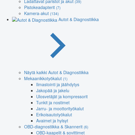
Ladattavat paristot ja akut
(39)
Pistokeadapterit
(7)
Kamera-akut
(134)
Autot & Diagnostiikka
Näytä kaikki Autot & Diagnostiikka
Mekaanikkotyökalut
(1)
Ilmastointi ja jäähdytys
Jakopää ja jakelu
Ulosvetäjät ja kompressorit
Tunkit ja nostimet
Jarru- ja moottorityökalut
Erikoisautotyökalut
Avaimet ja hylsyt
OBD-diagnostiikka & Skannerit
(6)
OBD-kaapelit & sovittimet