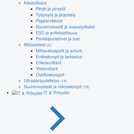
Käsityökalut
Pihdit ja pinsetit
Työpöytä ja järjestely
Pajatarvikkeet
Ruuvimeisselit ja avaustyökalut
ESD ja antistaattisuus
Penkkipuristimet ja tuet
Mittalaitteet
(2)
Mittauskaapelit ja anturit
Endoskoopit ja tarkastus
Erikoismittarit
Yleismittarit
Oskilloskooppit
Ultraäänipuhdistus
(14)
Suurennuslasit ja mikroskoopit
(19)
IT & Yhteydet