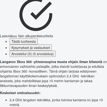
Laatutakuu
Vain alkuperäistuotteita
Tästä tuotteesta
Kysymykset ja vastaukset
Arvostelut (0) (0 arvostelua)
Langaton Xbox 360 -yhteensopiva musta ohjain ilman blisteriä
on
erinomainen vaihtoehto pelaajille, jotka etsivät luotettavaa ja edullista
ohjainta Xbox 360 -konsolilleen. Tämä ohjain tarjoaa edistyneen
langattoman käyttökokemuksen optimoidun 2,4 GHz -tekniikan
ansiosta, joka mahdollistaa jopa 10 metrin kantaman ja takaa
liikkumisvapauden ilman keskeytyksiä.
Keskeiset ominaisuudet:
2,4 GHz langaton tekniikka, jonka toimiva kantama on jopa 10
metriä.