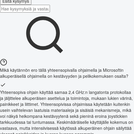
Esitä kysymys
Mikä käytännön ero tällä yhteensopivalla ohjaimella ja Microsoftin
alkuperäisellä ohjaimella on kestävyyden ja pelikokemuksen osalta?
Yhteensopiva ohjain käyttää samaa 2,4 GHz:n langatonta protokollaa
ja jäljittelee alkuperäisen asettelua ja toimintoja, mukaan lukien värinä,
painikkeet ja liittimet. Yhteensopivissa ohjaimissa käytetään kuitenkin
usein vaihtelevan laatuisia materiaaleja ja sisäisiä mekanismeja, mikä
voi näkyä heikompana kestävyytenä sekä pieninä eroina joystickien
tarkkuudessa tai tuntumassa. Keskimääräiselle käyttäjälle kokemus on
vastaava, mutta intensiivisessä käytössä alkuperäinen ohjain säilyttää