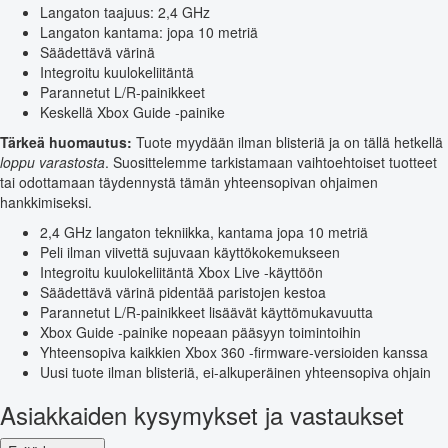
Langaton taajuus: 2,4 GHz
Langaton kantama: jopa 10 metriä
Säädettävä värinä
Integroitu kuulokeliitäntä
Parannetut L/R-painikkeet
Keskellä Xbox Guide -painike
Tärkeä huomautus:
Tuote myydään ilman blisteriä ja on tällä hetkellä
loppu varastosta
. Suosittelemme tarkistamaan vaihtoehtoiset tuotteet
tai odottamaan täydennystä tämän yhteensopivan ohjaimen
hankkimiseksi.
2,4 GHz langaton tekniikka, kantama jopa 10 metriä
Peli ilman viivettä sujuvaan käyttökokemukseen
Integroitu kuulokeliitäntä Xbox Live -käyttöön
Säädettävä värinä pidentää paristojen kestoa
Parannetut L/R-painikkeet lisäävät käyttömukavuutta
Xbox Guide -painike nopeaan pääsyyn toimintoihin
Yhteensopiva kaikkien Xbox 360 -firmware-versioiden kanssa
Uusi tuote ilman blisteriä, ei-alkuperäinen yhteensopiva ohjain
Asiakkaiden kysymykset ja vastaukset