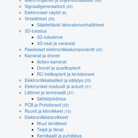
Mikro-ohjaimet ja ohjelmointilaitteet
(59)
Signaaligeneraattorit
(20)
Elektroniset näytöt
(6)
Virtalähteet
(39)
Säädettävät laboratoriovirtalähteet
3D-tulostus
3D-tulostimet
3D-osat ja varaosat
Passiiviset elektroniikkakomponentit
(40)
Kamerat ja dronet
Action-kamerat
Dronet ja quadkopterit
RC-helikopterit ja lentokoneet
Elektroniikkalaatikot ja säilytys
(23)
Elektroniset moduulit ja anturit
(31)
Liittimet ja terminaalit
(37)
Sähköjohdotus
PCB ja Protoboard
(32)
Ruuvit ja kiinnikkeet
(10)
Elektroniikkatarvikkeet
Muut tarvikkeet
Teipit ja liimat
Kemikaalit ja puhdistus