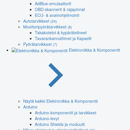
AdBlue-emulaattorit
OBD-skannerit & rajapinnat
ECU- & avainohjelmointi
Autotarvikkeet
(24)
Moottoripyörätarvikkeet
(8)
Takakotelot & kypärätelineet
Tavarankannattimet ja Kapselit
Pyörätarvikkeet
(7)
Elektroniikka & Komponentit
Näytä kaikki Elektroniikka & Komponentit
Arduino
Arduino-komponentit ja tarvikkeet
Arduino-levyt
Arduino Shields ja moduulit