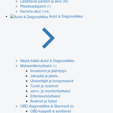
Ladattavat paristot ja akut
(39)
Pistokeadapterit
(7)
Kamera-akut
(134)
Autot & Diagnostiikka
Näytä kaikki Autot & Diagnostiikka
Mekaanikkotyökalut
(1)
Ilmastointi ja jäähdytys
Jakopää ja jakelu
Ulosvetäjät ja kompressorit
Tunkit ja nostimet
Jarru- ja moottorityökalut
Erikoisautotyökalut
Avaimet ja hylsyt
OBD-diagnostiikka & Skannerit
(6)
OBD-kaapelit & sovittimet