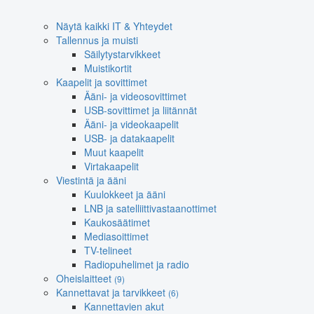
Näytä kaikki IT & Yhteydet
Tallennus ja muisti
Säilytystarvikkeet
Muistikortit
Kaapelit ja sovittimet
Ääni- ja videosovittimet
USB-sovittimet ja liitännät
Ääni- ja videokaapelit
USB- ja datakaapelit
Muut kaapelit
Virtakaapelit
Viestintä ja ääni
Kuulokkeet ja ääni
LNB ja satelliittivastaanottimet
Kaukosäätimet
Mediasoittimet
TV-telineet
Radiopuhelimet ja radio
Oheislaitteet
(9)
Kannettavat ja tarvikkeet
(6)
Kannettavien akut