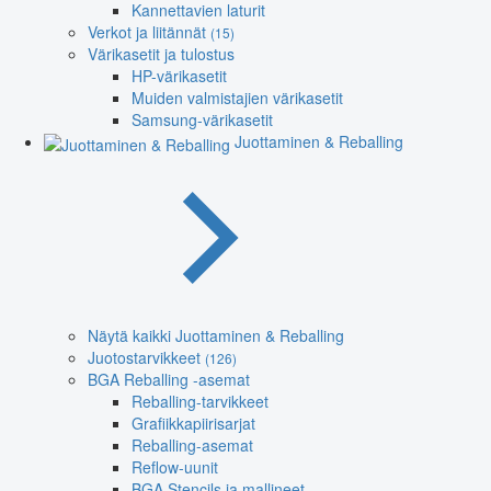
Kannettavien laturit
Verkot ja liitännät
(15)
Värikasetit ja tulostus
HP-värikasetit
Muiden valmistajien värikasetit
Samsung-värikasetit
Juottaminen & Reballing
Näytä kaikki Juottaminen & Reballing
Juotostarvikkeet
(126)
BGA Reballing -asemat
Reballing-tarvikkeet
Grafiikkapiirisarjat
Reballing-asemat
Reflow-uunit
BGA Stencils ja mallineet