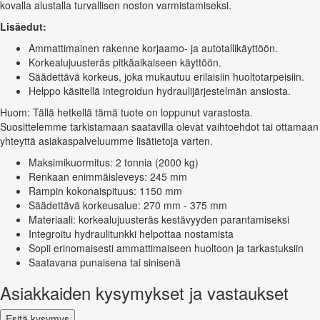
kovalla alustalla turvallisen noston varmistamiseksi.
Lisäedut:
Ammattimainen rakenne korjaamo- ja autotallikäyttöön.
Korkealujuusteräs pitkäaikaiseen käyttöön.
Säädettävä korkeus, joka mukautuu erilaisiin huoltotarpeisiin.
Helppo käsitellä integroidun hydraulijärjestelmän ansiosta.
Huom: Tällä hetkellä tämä tuote on loppunut varastosta.
Suosittelemme tarkistamaan saatavilla olevat vaihtoehdot tai ottamaan
yhteyttä asiakaspalveluumme lisätietoja varten.
Maksimikuormitus: 2 tonnia (2000 kg)
Renkaan enimmäisleveys: 245 mm
Rampin kokonaispituus: 1150 mm
Säädettävä korkeusalue: 270 mm - 375 mm
Materiaali: korkealujuusteräs kestävyyden parantamiseksi
Integroitu hydraulitunkki helpottaa nostamista
Sopii erinomaisesti ammattimaiseen huoltoon ja tarkastuksiin
Saatavana punaisena tai sinisenä
Asiakkaiden kysymykset ja vastaukset
Esitä kysymys