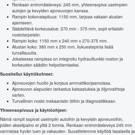
Renkaan enimmäisleveys: 245 mm, yhteensopiva useimpien
autojen ja kevyiden ajoneuvojen kanssa.
Rampin kokonaispituus: 1150 mm, tarjoaa vakaan alustan
ajamiseen.
Säädettävä korkeusalue: 270 mm - 375 mm, sopii erilaisiin
nostotarpeisiin.
Rampin koko: 1150 mm x 240 mm x 270-375 mm.
Alustan koko: 380 mm x 250 mm, liukuestepinta lisää
turvallisuutta.
Jokaisessa rampissa on integroitu hydraulitunkki noston ja
korkeuden säädön helpottamiseksi.
Suositellut käyttökohteet:
Ajoneuvojen huolto ja korjaus ammattikorjaamoissa.
Ajoneuvon alapuolen tarkastus katsastuksia ja öljynvaihtoja
varten.
Turvallinen nosto mekaanisiin töihin ja diagnostiikkaan.
Yhteensopivuus ja käyttöohjeet:
Nämä rampit sopivat useimpiin autoihin ja kevyisiin ajoneuvoihin,
joiden akselipaino ei ylitä 2 tonnia. Renkaan enimmäisleveys 245 mm
varmistaa hyvän tuen ja vakauden. Suosittelemme käyttöä tasaisella ja