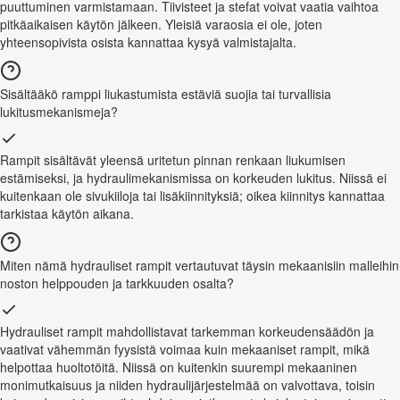
puuttuminen varmistamaan. Tiivisteet ja stefat voivat vaatia vaihtoa
pitkäaikaisen käytön jälkeen. Yleisiä varaosia ei ole, joten
yhteensopivista osista kannattaa kysyä valmistajalta.
Sisältääkö ramppi liukastumista estäviä suojia tai turvallisia
lukitusmekanismeja?
Rampit sisältävät yleensä uritetun pinnan renkaan liukumisen
estämiseksi, ja hydraulimekanismissa on korkeuden lukitus. Niissä ei
kuitenkaan ole sivukiiloja tai lisäkiinnityksiä; oikea kiinnitys kannattaa
tarkistaa käytön aikana.
Miten nämä hydrauliset rampit vertautuvat täysin mekaanisiin malleihin
noston helppouden ja tarkkuuden osalta?
Hydrauliset rampit mahdollistavat tarkemman korkeudensäädön ja
vaativat vähemmän fyysistä voimaa kuin mekaaniset rampit, mikä
helpottaa huoltotöitä. Niissä on kuitenkin suurempi mekaaninen
monimutkaisuus ja niiden hydraulijärjestelmää on valvottava, toisin