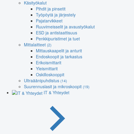
Käsityökalut
Pihdit ja pinsetit
Työpöytä ja järjestely
Pajatarvikkeet
Ruuvimeisselit ja avaustyökalut
ESD ja antistaattisuus
Penkkipuristimet ja tuet
Mittalaitteet
(2)
Mittauskaapelit ja anturit
Endoskoopit ja tarkastus
Erikoismittarit
Yleismittarit
Oskilloskooppit
Ultraäänipuhdistus
(14)
Suurennuslasit ja mikroskoopit
(19)
IT & Yhteydet