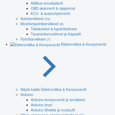
AdBlue-emulaattorit
OBD-skannerit & rajapinnat
ECU- & avainohjelmointi
Autotarvikkeet
(24)
Moottoripyörätarvikkeet
(8)
Takakotelot & kypärätelineet
Tavarankannattimet ja Kapselit
Pyörätarvikkeet
(7)
Elektroniikka & Komponentit
Näytä kaikki Elektroniikka & Komponentit
Arduino
Arduino-komponentit ja tarvikkeet
Arduino-levyt
Arduino Shields ja moduulit