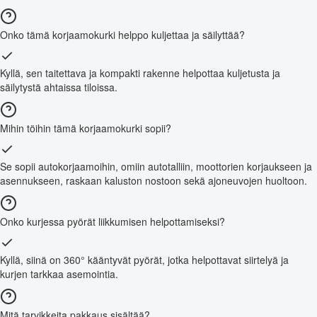
Onko tämä korjaamokurki helppo kuljettaa ja säilyttää?
Kyllä, sen taitettava ja kompakti rakenne helpottaa kuljetusta ja
säilytystä ahtaissa tiloissa.
Mihin töihin tämä korjaamokurki sopii?
Se sopii autokorjaamoihin, omiin autotalliin, moottorien korjaukseen ja
asennukseen, raskaan kaluston nostoon sekä ajoneuvojen huoltoon.
Onko kurjessa pyörät liikkumisen helpottamiseksi?
Kyllä, siinä on 360° kääntyvät pyörät, jotka helpottavat siirtelyä ja
kurjen tarkkaa asemointia.
Mitä tarvikkeita pakkaus sisältää?