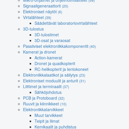
Mikro-ohjaimet ja ohjelmointilaitteet
(59)
Signaaligeneraattorit
(20)
Elektroniset näytöt
(6)
Virtalähteet
(39)
Säädettävät laboratoriovirtalähteet
3D-tulostus
3D-tulostimet
3D-osat ja varaosat
Passiiviset elektroniikkakomponentit
(40)
Kamerat ja dronet
Action-kamerat
Dronet ja quadkopterit
RC-helikopterit ja lentokoneet
Elektroniikkalaatikot ja säilytys
(23)
Elektroniset moduulit ja anturit
(31)
Liittimet ja terminaalit
(37)
Sähköjohdotus
PCB ja Protoboard
(32)
Ruuvit ja kiinnikkeet
(10)
Elektroniikkatarvikkeet
Muut tarvikkeet
Teipit ja liimat
Kemikaalit ja puhdistus