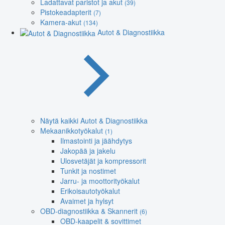
Ladattavat paristot ja akut
(39)
Pistokeadapterit
(7)
Kamera-akut
(134)
Autot & Diagnostiikka
Näytä kaikki Autot & Diagnostiikka
Mekaanikkotyökalut
(1)
Ilmastointi ja jäähdytys
Jakopää ja jakelu
Ulosvetäjät ja kompressorit
Tunkit ja nostimet
Jarru- ja moottorityökalut
Erikoisautotyökalut
Avaimet ja hylsyt
OBD-diagnostiikka & Skannerit
(6)
OBD-kaapelit & sovittimet