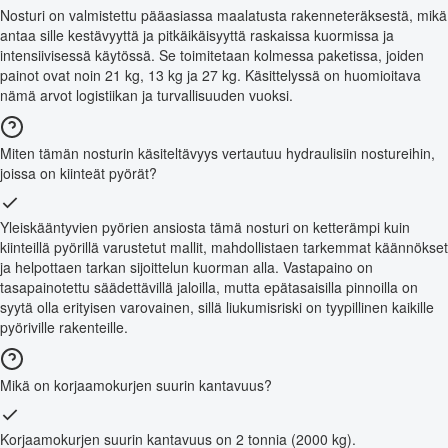
Nosturi on valmistettu pääasiassa maalatusta rakenneteräksestä, mikä
antaa sille kestävyyttä ja pitkäikäisyyttä raskaissa kuormissa ja
intensiivisessä käytössä. Se toimitetaan kolmessa paketissa, joiden
painot ovat noin 21 kg, 13 kg ja 27 kg. Käsittelyssä on huomioitava
nämä arvot logistiikan ja turvallisuuden vuoksi.
Miten tämän nosturin käsiteltävyys vertautuu hydraulisiin nostureihin,
joissa on kiinteät pyörät?
Yleiskääntyvien pyörien ansiosta tämä nosturi on ketterämpi kuin
kiinteillä pyörillä varustetut mallit, mahdollistaen tarkemmat käännökset
ja helpottaen tarkan sijoittelun kuorman alla. Vastapaino on
tasapainotettu säädettävillä jaloilla, mutta epätasaisilla pinnoilla on
syytä olla erityisen varovainen, sillä liukumisriski on tyypillinen kaikille
pyöriville rakenteille.
Mikä on korjaamokurjen suurin kantavuus?
Korjaamokurjen suurin kantavuus on 2 tonnia (2000 kg).