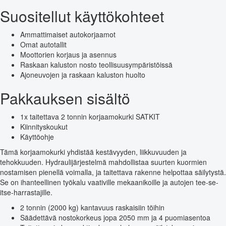
Suositellut käyttökohteet
Ammattimaiset autokorjaamot
Omat autotallit
Moottorien korjaus ja asennus
Raskaan kaluston nosto teollisuusympäristöissä
Ajoneuvojen ja raskaan kaluston huolto
Pakkauksen sisältö
1x taitettava 2 tonnin korjaamokurki SATKIT
Kiinnityskoukut
Käyttöohje
Tämä korjaamokurki yhdistää kestävyyden, liikkuvuuden ja
tehokkuuden. Hydraulijärjestelmä mahdollistaa suurten kuormien
nostamisen pienellä voimalla, ja taitettava rakenne helpottaa säilytystä.
Se on ihanteellinen työkalu vaativille mekaanikoille ja autojen tee-se-
itse-harrastajille.
2 tonnin (2000 kg) kantavuus raskaisiin töihin
Säädettävä nostokorkeus jopa 2050 mm ja 4 puomiasentoa