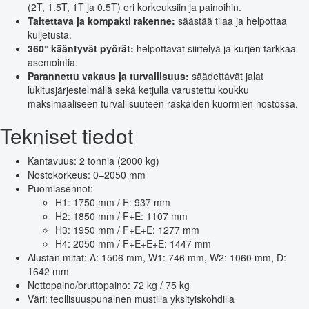
(2T, 1.5T, 1T ja 0.5T) eri korkeuksiin ja painoihin.
Taitettava ja kompakti rakenne:
säästää tilaa ja helpottaa
kuljetusta.
360° kääntyvät pyörät:
helpottavat siirtelyä ja kurjen tarkkaa
asemointia.
Parannettu vakaus ja turvallisuus:
säädettävät jalat
lukitusjärjestelmällä sekä ketjulla varustettu koukku
maksimaaliseen turvallisuuteen raskaiden kuormien nostossa.
Tekniset tiedot
Kantavuus: 2 tonnia (2000 kg)
Nostokorkeus: 0–2050 mm
Puomiasennot:
H1: 1750 mm / F: 937 mm
H2: 1850 mm / F+E: 1107 mm
H3: 1950 mm / F+E+E: 1277 mm
H4: 2050 mm / F+E+E+E: 1447 mm
Alustan mitat: A: 1506 mm, W1: 746 mm, W2: 1060 mm, D:
1642 mm
Nettopaino/bruttopaino: 72 kg / 75 kg
Väri: teollisuuspunainen mustilla yksityiskohdilla