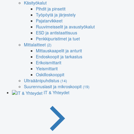
Käsityökalut
Pihdit ja pinsetit
Työpöytä ja järjestely
Pajatarvikkeet
Ruuvimeisselit ja avaustyökalut
ESD ja antistaattisuus
Penkkipuristimet ja tuet
Mittalaitteet
(2)
Mittauskaapelit ja anturit
Endoskoopit ja tarkastus
Erikoismittarit
Yleismittarit
Oskilloskooppit
Ultraäänipuhdistus
(14)
Suurennuslasit ja mikroskoopit
(19)
IT & Yhteydet