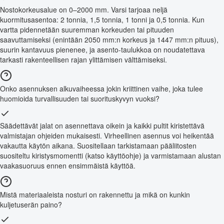
Nostokorkeusalue on 0–2000 mm. Varsi tarjoaa neljä
kuormitusasentoa: 2 tonnia, 1,5 tonnia, 1 tonni ja 0,5 tonnia. Kun
vartta pidennetään suuremman korkeuden tai pituuden
saavuttamiseksi (enintään 2050 mm:n korkeus ja 1447 mm:n pituus),
suurin kantavuus pienenee, ja asento-taulukkoa on noudatettava
tarkasti rakenteellisen rajan ylittämisen välttämiseksi.
Onko asennuksen alkuvaiheessa jokin kriittinen vaihe, joka tulee
huomioida turvallisuuden tai suorituskyvyn vuoksi?
Säädettävät jalat on asennettava oikein ja kaikki pultit kiristettävä
valmistajan ohjeiden mukaisesti. Virheellinen asennus voi heikentää
vakautta käytön aikana. Suositellaan tarkistamaan pääliitosten
suositeltu kiristysmomentti (katso käyttöohje) ja varmistamaan alustan
vaakasuoruus ennen ensimmäistä käyttöä.
Mistä materiaaleista nosturi on rakennettu ja mikä on kunkin
kuljetuserän paino?