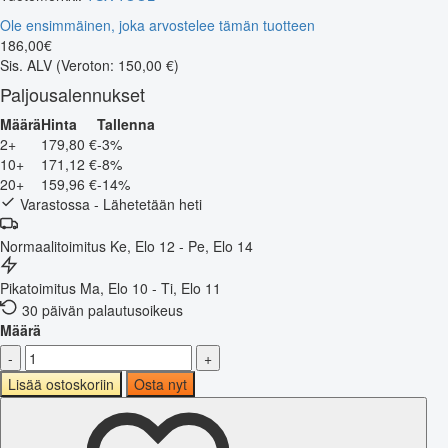
Ole ensimmäinen, joka arvostelee tämän tuotteen
186
,
00
€
Sis. ALV
(Veroton: 150,00 €)
Paljousalennukset
Määrä
Hinta
Tallenna
2+
179,80 €
-3%
10+
171,12 €
-8%
20+
159,96 €
-14%
Varastossa - Lähetetään heti
Normaalitoimitus
Ke, Elo 12 - Pe, Elo 14
Pikatoimitus
Ma, Elo 10 - Ti, Elo 11
30 päivän palautusoikeus
Määrä
-
+
Lisää ostoskoriin
Osta nyt