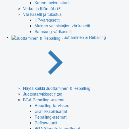
Kannettavien laturit
Verkot ja liitännät
(15)
Värikasetit ja tulostus
HP-värikasetit
Muiden valmistajien värikasetit
Samsung-värikasetit
Juottaminen & Reballing
Näytä kaikki Juottaminen & Reballing
Juotostarvikkeet
(126)
BGA Reballing -asemat
Reballing-tarvikkeet
Grafiikkapiirisarjat
Reballing-asemat
Reflow-uunit
BGA Stencils ja mallineet