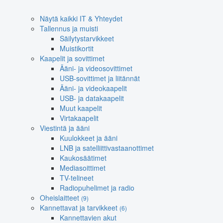
Näytä kaikki IT & Yhteydet
Tallennus ja muisti
Säilytystarvikkeet
Muistikortit
Kaapelit ja sovittimet
Ääni- ja videosovittimet
USB-sovittimet ja liitännät
Ääni- ja videokaapelit
USB- ja datakaapelit
Muut kaapelit
Virtakaapelit
Viestintä ja ääni
Kuulokkeet ja ääni
LNB ja satelliittivastaanottimet
Kaukosäätimet
Mediasoittimet
TV-telineet
Radiopuhelimet ja radio
Oheislaitteet
(9)
Kannettavat ja tarvikkeet
(6)
Kannettavien akut