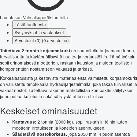
Laatutakuu
Vain alkuperäistuotteita
Tästä tuotteesta
Kysymykset ja vastaukset
Arvostelut (0) (0 arvostelua)
Taitettava 2 tonnin korjaamokurki
on suunniteltu tarjoamaan tehoa,
turvallisuutta ja käytännöllisyyttä huolto- ja korjaustöihin. Tämä työkalu
sopii erinomaisesti moottorien, raskaan kaluston ja muiden teollisten
komponenttien nostamiseen vakaasti ja tarkasti.
Korkealaatuisista ja kestävistä materiaaleista valmistettu korjaamokurki
on varustettu tehokkaalla hydraulijärjestelmällä, joka takaa turvalliset ja
vakaat nostot. Taitettava rakenne mahdollistaa kompaktin säilytyksen
ja helpottaa kuljetusta sekä säilytystä ahtaissa tiloissa.
Keskeiset ominaisuudet
Kantavuus:
2 tonnia (2000 kg), sopii raskaisiin töihin kuten
moottorin irrotukseen ja koneiden asennukseen.
Säädettävä nostokorkeus:
jopa 2050 mm, 4 puomiasentoa