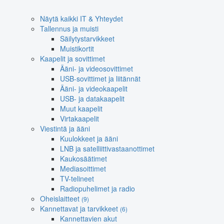
Näytä kaikki IT & Yhteydet
Tallennus ja muisti
Säilytystarvikkeet
Muistikortit
Kaapelit ja sovittimet
Ääni- ja videosovittimet
USB-sovittimet ja liitännät
Ääni- ja videokaapelit
USB- ja datakaapelit
Muut kaapelit
Virtakaapelit
Viestintä ja ääni
Kuulokkeet ja ääni
LNB ja satelliittivastaanottimet
Kaukosäätimet
Mediasoittimet
TV-telineet
Radiopuhelimet ja radio
Oheislaitteet
(9)
Kannettavat ja tarvikkeet
(6)
Kannettavien akut