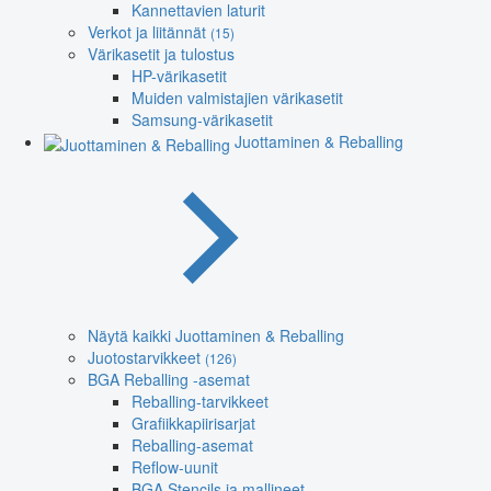
Kannettavien laturit
Verkot ja liitännät
(15)
Värikasetit ja tulostus
HP-värikasetit
Muiden valmistajien värikasetit
Samsung-värikasetit
Juottaminen & Reballing
Näytä kaikki Juottaminen & Reballing
Juotostarvikkeet
(126)
BGA Reballing -asemat
Reballing-tarvikkeet
Grafiikkapiirisarjat
Reballing-asemat
Reflow-uunit
BGA Stencils ja mallineet