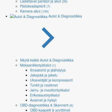
Ladattavat paristot ja akut
(39)
Pistokeadapterit
(7)
Kamera-akut
(134)
Autot & Diagnostiikka
Näytä kaikki Autot & Diagnostiikka
Mekaanikkotyökalut
(1)
Ilmastointi ja jäähdytys
Jakopää ja jakelu
Ulosvetäjät ja kompressorit
Tunkit ja nostimet
Jarru- ja moottorityökalut
Erikoisautotyökalut
Avaimet ja hylsyt
OBD-diagnostiikka & Skannerit
(6)
OBD-kaapelit & sovittimet