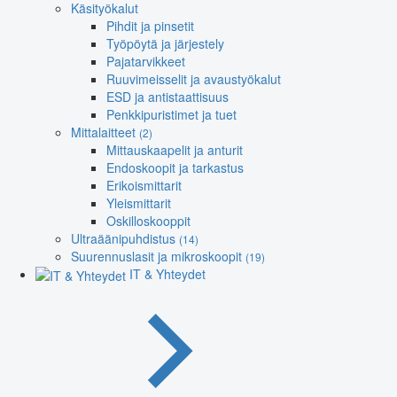
Käsityökalut
Pihdit ja pinsetit
Työpöytä ja järjestely
Pajatarvikkeet
Ruuvimeisselit ja avaustyökalut
ESD ja antistaattisuus
Penkkipuristimet ja tuet
Mittalaitteet
(2)
Mittauskaapelit ja anturit
Endoskoopit ja tarkastus
Erikoismittarit
Yleismittarit
Oskilloskooppit
Ultraäänipuhdistus
(14)
Suurennuslasit ja mikroskoopit
(19)
IT & Yhteydet