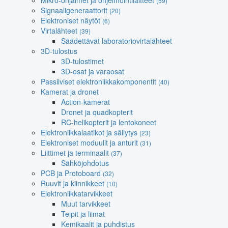
Mikro-ohjaimet ja ohjelmointilaitteet
(59)
Signaaligeneraattorit
(20)
Elektroniset näytöt
(6)
Virtalähteet
(39)
Säädettävät laboratoriovirtalähteet
3D-tulostus
3D-tulostimet
3D-osat ja varaosat
Passiiviset elektroniikkakomponentit
(40)
Kamerat ja dronet
Action-kamerat
Dronet ja quadkopterit
RC-helikopterit ja lentokoneet
Elektroniikkalaatikot ja säilytys
(23)
Elektroniset moduulit ja anturit
(31)
Liittimet ja terminaalit
(37)
Sähköjohdotus
PCB ja Protoboard
(32)
Ruuvit ja kiinnikkeet
(10)
Elektroniikkatarvikkeet
Muut tarvikkeet
Teipit ja liimat
Kemikaalit ja puhdistus