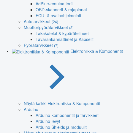
AdBlue-emulaattorit
OBD-skannerit & rajapinnat
ECU- & avainohjelmointi
Autotarvikkeet
(24)
Moottoripyörätarvikkeet
(8)
Takakotelot & kypärätelineet
Tavarankannattimet ja Kapselit
Pyörätarvikkeet
(7)
Elektroniikka & Komponentit
Näytä kaikki Elektroniikka & Komponentit
Arduino
Arduino-komponentit ja tarvikkeet
Arduino-levyt
Arduino Shields ja moduulit