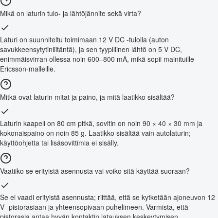
Mikä on laturin tulo- ja lähtöjännite sekä virta?
Laturi on suunniteltu toimimaan 12 V DC -tulolla (auton
savukkeensytytinliitäntä), ja sen tyypillinen lähtö on 5 V DC,
enimmäisvirran ollessa noin 600–800 mA, mikä sopii mainituille
Ericsson-malleille.
Mitkä ovat laturin mitat ja paino, ja mitä laatikko sisältää?
Laturin kaapeli on 80 cm pitkä, sovitin on noin 90 × 40 × 30 mm ja
kokonaispaino on noin 85 g. Laatikko sisältää vain autolaturin;
käyttöohjetta tai lisäsovittimia ei sisälly.
Vaatiiko se erityistä asennusta vai voiko sitä käyttää suoraan?
Se ei vaadi erityistä asennusta; riittää, että se kytketään ajoneuvon 12
V -pistorasiaan ja yhteensopivaan puhelimeen. Varmista, että
pistorasia antaa hyvän kontaktin latauksen keskeytymisen