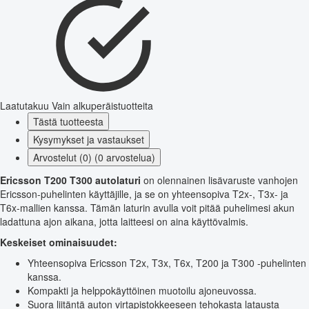
Laatutakuu
Vain alkuperäistuotteita
Tästä tuotteesta
Kysymykset ja vastaukset
Arvostelut (0) (0 arvostelua)
Ericsson T200 T300 autolaturi
on olennainen lisävaruste vanhojen
Ericsson-puhelinten käyttäjille, ja se on yhteensopiva T2x-, T3x- ja
T6x-mallien kanssa. Tämän laturin avulla voit pitää puhelimesi akun
ladattuna ajon aikana, jotta laitteesi on aina käyttövalmis.
Keskeiset ominaisuudet:
Yhteensopiva Ericsson T2x, T3x, T6x, T200 ja T300 -puhelinten
kanssa.
Kompakti ja helppokäyttöinen muotoilu ajoneuvossa.
Suora liitäntä auton virtapistokkeeseen tehokasta latausta