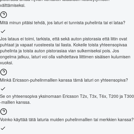
välttämiseksi.
Mitä minun pitäisi tehdä, jos laturi ei tunnista puhelinta tai ei lataa?
Jos lataus ei toimi, tarkista, että sekä auton pistorasia että liitin ovat
puhtaat ja vapaat ruosteesta tai liasta. Kokeile toista yhteensopivaa
puhelinta ja toista auton pistorasiaa vian sulkemiseksi pois. Jos
ongelma jatkuu, laturi voi olla vaihdettava liittimen sisäisen kulumisen
vuoksi.
Minkä Ericsson-puhelinmallien kanssa tämä laturi on yhteensopiva?
Se on yhteensopiva yksinomaan Ericsson T2x, T3x, T6x, T200 ja T300
-mallien kanssa.
Voinko käyttää tätä laturia muiden puhelinmallien tai merkkien kanssa?