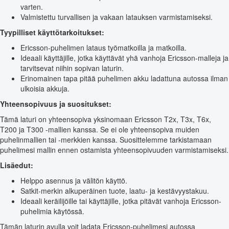
varten.
Valmistettu turvallisen ja vakaan latauksen varmistamiseksi.
Tyypilliset käyttötarkoitukset:
Ericsson-puhelimen lataus työmatkoilla ja matkoilla.
Ideaali käyttäjille, jotka käyttävät yhä vanhoja Ericsson-malleja ja
tarvitsevat niihin sopivan laturin.
Erinomainen tapa pitää puhelimen akku ladattuna autossa ilman
ulkoisia akkuja.
Yhteensopivuus ja suositukset:
Tämä laturi on yhteensopiva yksinomaan Ericsson T2x, T3x, T6x,
T200 ja T300 -mallien kanssa. Se ei ole yhteensopiva muiden
puhelinmallien tai -merkkien kanssa. Suosittelemme tarkistamaan
puhelimesi mallin ennen ostamista yhteensopivuuden varmistamiseksi.
Lisäedut:
Helppo asennus ja välitön käyttö.
Satkit-merkin alkuperäinen tuote, laatu- ja kestävyystakuu.
Ideaali keräilijöille tai käyttäjille, jotka pitävät vanhoja Ericsson-
puhelimia käytössä.
Tämän laturin avulla voit ladata Ericsson-puhelimesi autossa