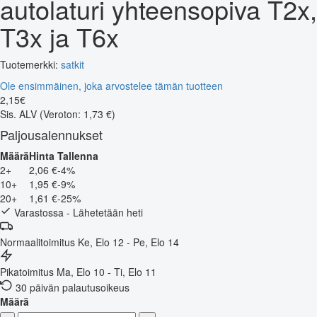
autolaturi yhteensopiva T2x,
T3x ja T6x
Tuotemerkki:
satkit
Ole ensimmäinen, joka arvostelee tämän tuotteen
2
,
15
€
Sis. ALV
(Veroton: 1,73 €)
Paljousalennukset
Määrä
Hinta
Tallenna
2+
2,06 €
-4%
10+
1,95 €
-9%
20+
1,61 €
-25%
Varastossa - Lähetetään heti
Normaalitoimitus
Ke, Elo 12 - Pe, Elo 14
Pikatoimitus
Ma, Elo 10 - Ti, Elo 11
30 päivän palautusoikeus
Määrä