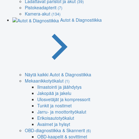
Ladattavat paristot ja akut
(39)
Pistokeadapterit
(7)
Kamera-akut
(134)
Autot & Diagnostiikka
Näytä kaikki Autot & Diagnostiikka
Mekaanikkotyökalut
(1)
Ilmastointi ja jäähdytys
Jakopää ja jakelu
Ulosvetäjät ja kompressorit
Tunkit ja nostimet
Jarru- ja moottorityökalut
Erikoisautotyökalut
Avaimet ja hylsyt
OBD-diagnostiikka & Skannerit
(6)
OBD-kaapelit & sovittimet