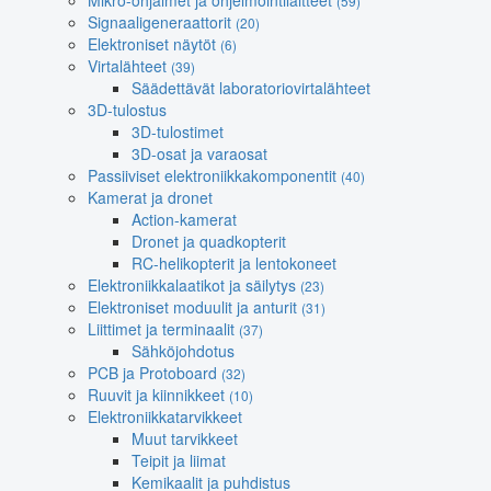
Mikro-ohjaimet ja ohjelmointilaitteet
(59)
Signaaligeneraattorit
(20)
Elektroniset näytöt
(6)
Virtalähteet
(39)
Säädettävät laboratoriovirtalähteet
3D-tulostus
3D-tulostimet
3D-osat ja varaosat
Passiiviset elektroniikkakomponentit
(40)
Kamerat ja dronet
Action-kamerat
Dronet ja quadkopterit
RC-helikopterit ja lentokoneet
Elektroniikkalaatikot ja säilytys
(23)
Elektroniset moduulit ja anturit
(31)
Liittimet ja terminaalit
(37)
Sähköjohdotus
PCB ja Protoboard
(32)
Ruuvit ja kiinnikkeet
(10)
Elektroniikkatarvikkeet
Muut tarvikkeet
Teipit ja liimat
Kemikaalit ja puhdistus