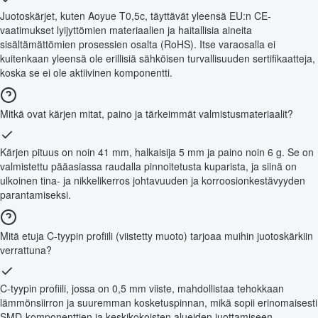
Juotoskärjet, kuten Aoyue T0,5c, täyttävät yleensä EU:n CE-
vaatimukset lyijyttömien materiaalien ja haitallisia aineita
sisältämättömien prosessien osalta (RoHS). Itse varaosalla ei
kuitenkaan yleensä ole erillisiä sähköisen turvallisuuden sertifikaatteja,
koska se ei ole aktiivinen komponentti.
Mitkä ovat kärjen mitat, paino ja tärkeimmät valmistusmateriaalit?
Kärjen pituus on noin 41 mm, halkaisija 5 mm ja paino noin 6 g. Se on
valmistettu pääasiassa raudalla pinnoitetusta kuparista, ja siinä on
ulkoinen tina- ja nikkelikerros johtavuuden ja korroosionkestävyyden
parantamiseksi.
Mitä etuja C-tyypin profiili (viistetty muoto) tarjoaa muihin juotoskärkiin
verrattuna?
C-tyypin profiili, jossa on 0,5 mm viiste, mahdollistaa tehokkaan
lämmönsiirron ja suuremman kosketuspinnan, mikä sopii erinomaisesti
SMD-komponenttien ja keskikokoisten alueiden juottamiseen.