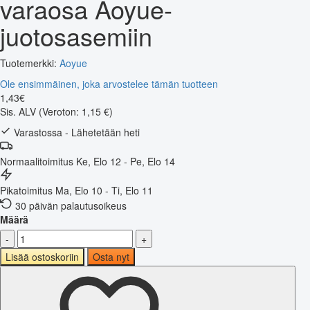
varaosa Aoyue-
juotosasemiin
Tuotemerkki:
Aoyue
Ole ensimmäinen, joka arvostelee tämän tuotteen
1
,
43
€
Sis. ALV
(Veroton: 1,15 €)
Varastossa - Lähetetään heti
Normaalitoimitus
Ke, Elo 12 - Pe, Elo 14
Pikatoimitus
Ma, Elo 10 - Ti, Elo 11
30 päivän palautusoikeus
Määrä
-
+
Lisää ostoskoriin
Osta nyt