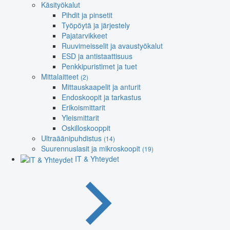
Käsityökalut
Pihdit ja pinsetit
Työpöytä ja järjestely
Pajatarvikkeet
Ruuvimeisselit ja avaustyökalut
ESD ja antistaattisuus
Penkkipuristimet ja tuet
Mittalaitteet
(2)
Mittauskaapelit ja anturit
Endoskoopit ja tarkastus
Erikoismittarit
Yleismittarit
Oskilloskooppit
Ultraäänipuhdistus
(14)
Suurennuslasit ja mikroskoopit
(19)
IT & Yhteydet