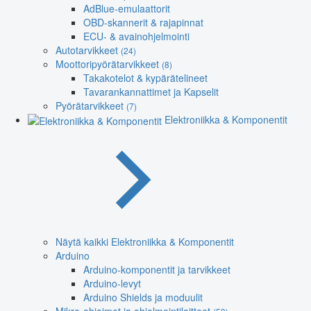
AdBlue-emulaattorit
OBD-skannerit & rajapinnat
ECU- & avainohjelmointi
Autotarvikkeet
(24)
Moottoripyörätarvikkeet
(8)
Takakotelot & kypärätelineet
Tavarankannattimet ja Kapselit
Pyörätarvikkeet
(7)
Elektroniikka & Komponentit
Näytä kaikki Elektroniikka & Komponentit
Arduino
Arduino-komponentit ja tarvikkeet
Arduino-levyt
Arduino Shields ja moduulit