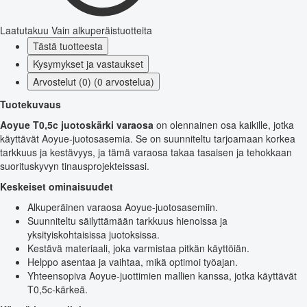
Laatutakuu
Vain alkuperäistuotteita
Tästä tuotteesta
Kysymykset ja vastaukset
Arvostelut (0) (0 arvostelua)
Tuotekuvaus
Aoyue T0,5c juotoskärki varaosa
on olennainen osa kaikille, jotka
käyttävät Aoyue-juotosasemia. Se on suunniteltu tarjoamaan korkea
tarkkuus ja kestävyys, ja tämä varaosa takaa tasaisen ja tehokkaan
suorituskyvyn tinausprojekteissasi.
Keskeiset ominaisuudet
Alkuperäinen varaosa Aoyue-juotosasemiin.
Suunniteltu säilyttämään tarkkuus hienoissa ja
yksityiskohtaisissa juotoksissa.
Kestävä materiaali, joka varmistaa pitkän käyttöiän.
Helppo asentaa ja vaihtaa, mikä optimoi työajan.
Yhteensopiva Aoyue-juottimien mallien kanssa, jotka käyttävät
T0,5c-kärkeä.