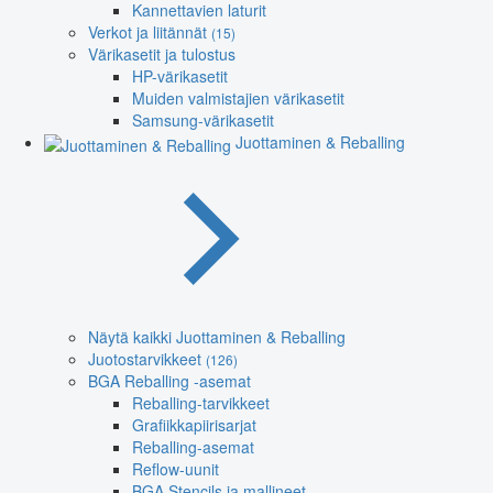
Kannettavien laturit
Verkot ja liitännät
(15)
Värikasetit ja tulostus
HP-värikasetit
Muiden valmistajien värikasetit
Samsung-värikasetit
Juottaminen & Reballing
Näytä kaikki Juottaminen & Reballing
Juotostarvikkeet
(126)
BGA Reballing -asemat
Reballing-tarvikkeet
Grafiikkapiirisarjat
Reballing-asemat
Reflow-uunit
BGA Stencils ja mallineet