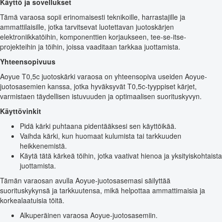
Käyttö ja sovellukset
Tämä varaosa sopii erinomaisesti teknikoille, harrastajille ja
ammattilaisille, jotka tarvitsevat luotettavan juotoskärjen
elektroniikkatöihin, komponenttien korjaukseen, tee-se-itse-
projekteihin ja töihin, joissa vaaditaan tarkkaa juottamista.
Yhteensopivuus
Aoyue T0,5c juotoskärki varaosa on yhteensopiva useiden Aoyue-
juotosasemien kanssa, jotka hyväksyvät T0,5c-tyyppiset kärjet,
varmistaen täydellisen istuvuuden ja optimaalisen suorituskyvyn.
Käyttövinkit
Pidä kärki puhtaana pidentääksesi sen käyttöikää.
Vaihda kärki, kun huomaat kulumista tai tarkkuuden
heikkenemistä.
Käytä tätä kärkeä töihin, jotka vaativat hienoa ja yksityiskohtaista
juottamista.
Tämän varaosan avulla Aoyue-juotosasemasi säilyttää
suorituskykynsä ja tarkkuutensa, mikä helpottaa ammattimaisia ja
korkealaatuisia töitä.
Alkuperäinen varaosa Aoyue-juotosasemiin.