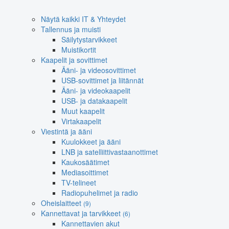
Näytä kaikki IT & Yhteydet
Tallennus ja muisti
Säilytystarvikkeet
Muistikortit
Kaapelit ja sovittimet
Ääni- ja videosovittimet
USB-sovittimet ja liitännät
Ääni- ja videokaapelit
USB- ja datakaapelit
Muut kaapelit
Virtakaapelit
Viestintä ja ääni
Kuulokkeet ja ääni
LNB ja satelliittivastaanottimet
Kaukosäätimet
Mediasoittimet
TV-telineet
Radiopuhelimet ja radio
Oheislaitteet
(9)
Kannettavat ja tarvikkeet
(6)
Kannettavien akut