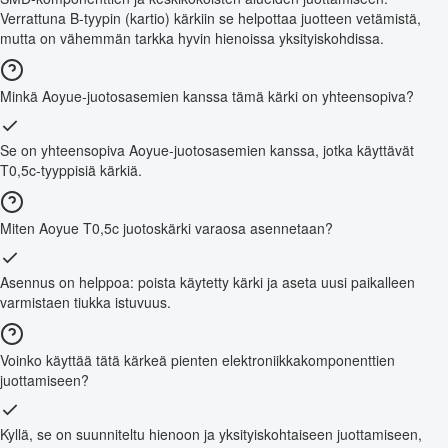
Verrattuna B-tyypin (kartio) kärkiin se helpottaa juotteen vetämistä,
mutta on vähemmän tarkka hyvin hienoissa yksityiskohdissa.
Minkä Aoyue-juotosasemien kanssa tämä kärki on yhteensopiva?
Se on yhteensopiva Aoyue-juotosasemien kanssa, jotka käyttävät
T0,5c-tyyppisiä kärkiä.
Miten Aoyue T0,5c juotoskärki varaosa asennetaan?
Asennus on helppoa: poista käytetty kärki ja aseta uusi paikalleen
varmistaen tiukka istuvuus.
Voinko käyttää tätä kärkeä pienten elektroniikkakomponenttien
juottamiseen?
Kyllä, se on suunniteltu hienoon ja yksityiskohtaiseen juottamiseen,