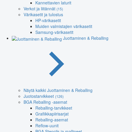
Kannettavien laturit
Verkot ja liitännät
(15)
Värikasetit ja tulostus
HP-värikasetit
Muiden valmistajien värikasetit
Samsung-värikasetit
Juottaminen & Reballing
Näytä kaikki Juottaminen & Reballing
Juotostarvikkeet
(126)
BGA Reballing -asemat
Reballing-tarvikkeet
Grafiikkapiirisarjat
Reballing-asemat
Reflow-uunit
BGA Stencils ja mallineet