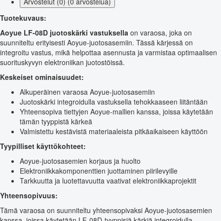
Arvostelut (0) (0 arvostelua)
Tuotekuvaus:
Aoyue LF-08D juotoskärki vastuksella
on varaosa, joka on
suunniteltu erityisesti Aoyue-juotosasemiin. Tässä kärjessä on
integroitu vastus, mikä helpottaa asennusta ja varmistaa optimaalisen
suorituskyvyn elektroniikan juotostöissä.
Keskeiset ominaisuudet:
Alkuperäinen varaosa Aoyue-juotosasemiin
Juotoskärki integroidulla vastuksella tehokkaaseen liitäntään
Yhteensopiva tiettyjen Aoyue-mallien kanssa, joissa käytetään
tämän tyyppistä kärkeä
Valmistettu kestävistä materiaaleista pitkäaikaiseen käyttöön
Tyypilliset käyttökohteet:
Aoyue-juotosasemien korjaus ja huolto
Elektroniikkakomponenttien juottaminen piirilevyille
Tarkkuutta ja luotettavuutta vaativat elektroniikkaprojektit
Yhteensopivuus:
Tämä varaosa on suunniteltu yhteensopivaksi Aoyue-juotosasemien
kanssa, joissa käytetään LF-08D-tyyppisiä kärkiä integroidulla