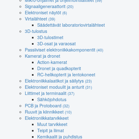
Mikro-ohjaimet ja ohjelmointilaitteet
(59)
Signaaligeneraattorit
(20)
Elektroniset näytöt
(6)
Virtalähteet
(39)
Säädettävät laboratoriovirtalähteet
3D-tulostus
3D-tulostimet
3D-osat ja varaosat
Passiiviset elektroniikkakomponentit
(40)
Kamerat ja dronet
Action-kamerat
Dronet ja quadkopterit
RC-helikopterit ja lentokoneet
Elektroniikkalaatikot ja säilytys
(23)
Elektroniset moduulit ja anturit
(31)
Liittimet ja terminaalit
(37)
Sähköjohdotus
PCB ja Protoboard
(32)
Ruuvit ja kiinnikkeet
(10)
Elektroniikkatarvikkeet
Muut tarvikkeet
Teipit ja liimat
Kemikaalit ja puhdistus