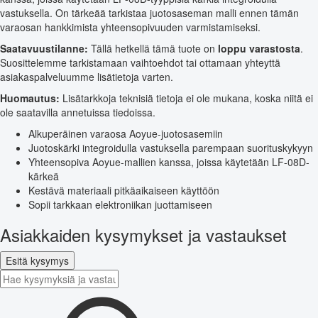
vastuksella. On tärkeää tarkistaa juotosaseman malli ennen tämän
varaosan hankkimista yhteensopivuuden varmistamiseksi.
Saatavuustilanne:
Tällä hetkellä tämä tuote on
loppu varastosta
.
Suosittelemme tarkistamaan vaihtoehdot tai ottamaan yhteyttä
asiakaspalveluumme lisätietoja varten.
Huomautus:
Lisätarkkoja teknisiä tietoja ei ole mukana, koska niitä ei
ole saatavilla annetuissa tiedoissa.
Alkuperäinen varaosa Aoyue-juotosasemiin
Juotoskärki integroidulla vastuksella parempaan suorituskykyyn
Yhteensopiva Aoyue-mallien kanssa, joissa käytetään LF-08D-
kärkeä
Kestävä materiaali pitkäaikaiseen käyttöön
Sopii tarkkaan elektroniikan juottamiseen
Asiakkaiden kysymykset ja vastaukset
Esitä kysymys