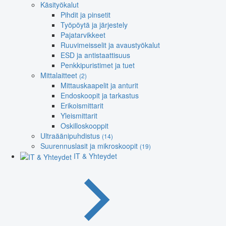
Käsityökalut
Pihdit ja pinsetit
Työpöytä ja järjestely
Pajatarvikkeet
Ruuvimeisselit ja avaustyökalut
ESD ja antistaattisuus
Penkkipuristimet ja tuet
Mittalaitteet
(2)
Mittauskaapelit ja anturit
Endoskoopit ja tarkastus
Erikoismittarit
Yleismittarit
Oskilloskooppit
Ultraäänipuhdistus
(14)
Suurennuslasit ja mikroskoopit
(19)
IT & Yhteydet