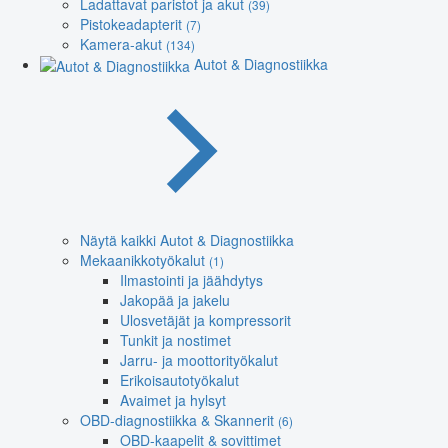
Ladattavat paristot ja akut
(39)
Pistokeadapterit
(7)
Kamera-akut
(134)
Autot & Diagnostiikka
Näytä kaikki Autot & Diagnostiikka
Mekaanikkotyökalut
(1)
Ilmastointi ja jäähdytys
Jakopää ja jakelu
Ulosvetäjät ja kompressorit
Tunkit ja nostimet
Jarru- ja moottorityökalut
Erikoisautotyökalut
Avaimet ja hylsyt
OBD-diagnostiikka & Skannerit
(6)
OBD-kaapelit & sovittimet