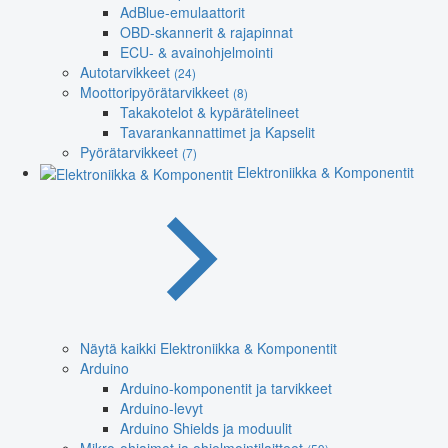
AdBlue-emulaattorit
OBD-skannerit & rajapinnat
ECU- & avainohjelmointi
Autotarvikkeet
(24)
Moottoripyörätarvikkeet
(8)
Takakotelot & kypärätelineet
Tavarankannattimet ja Kapselit
Pyörätarvikkeet
(7)
Elektroniikka & Komponentit
Näytä kaikki Elektroniikka & Komponentit
Arduino
Arduino-komponentit ja tarvikkeet
Arduino-levyt
Arduino Shields ja moduulit