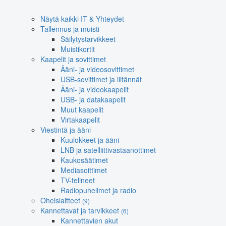
Näytä kaikki IT & Yhteydet
Tallennus ja muisti
Säilytystarvikkeet
Muistikortit
Kaapelit ja sovittimet
Ääni- ja videosovittimet
USB-sovittimet ja liitännät
Ääni- ja videokaapelit
USB- ja datakaapelit
Muut kaapelit
Virtakaapelit
Viestintä ja ääni
Kuulokkeet ja ääni
LNB ja satelliittivastaanottimet
Kaukosäätimet
Mediasoittimet
TV-telineet
Radiopuhelimet ja radio
Oheislaitteet
(9)
Kannettavat ja tarvikkeet
(6)
Kannettavien akut