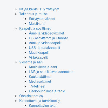
Näytä kaikki IT & Yhteydet
Tallennus ja muisti
Säilytystarvikkeet
Muistikortit
Kaapelit ja sovittimet
Ääni- ja videosovittimet
USB-sovittimet ja liitännät
Ääni- ja videokaapelit
USB- ja datakaapelit
Muut kaapelit
Virtakaapelit
Viestintä ja ääni
Kuulokkeet ja ääni
LNB ja satelliittivastaanottimet
Kaukosäätimet
Mediasoittimet
TV-telineet
Radiopuhelimet ja radio
Oheislaitteet
(9)
Kannettavat ja tarvikkeet
(6)
Kannettavien akut