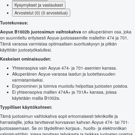
Kysymykset ja vastaukset
Arvostelut (0) (0 arvostelua)
Tuotekuvaus:
Aoyue B1002b juotosimun vaihtokahva
on alkuperäinen osa, joka
on suunniteltu erityisesti Aoyue-juotosasemille malleihin 474 ja 701.
Tämä varaosa varmistaa optimaalisen suorituskyvyn ja pitkän
käyttöiän juotostyökalullesi.
Keskeiset ominaisuudet:
Yhteensopiva vain Aoyue 474- ja 701-asemien kanssa.
Alkuperäinen Aoyue-varaosa laadun ja luotettavuuden
varmistamiseksi.
Ergonominen ja toimiva muotoilu helpottaa juotosten poistoa.
Ei yhteensopiva mallien 474A+ ja 701A+ kanssa, joissa
käytetään mallia B1002a.
Tyypilliset käyttökohteet:
Tämä juotosimun vaihtokahva sopii erinomaisesti teknikoille ja
harrastajille, jotka tarvitsevat korvaavan kahvan Aoyue 474- tai 701-
juotosasemaan. Se on täydellinen korjaus-, huolto- ja elektroniikan
valmistustöihin, joissa tarvitaan tehokasta ja tarkkaa juotosten poistoa.