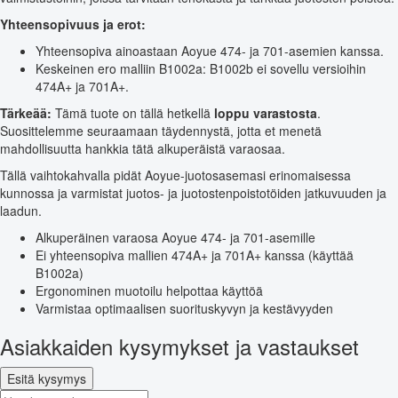
Yhteensopivuus ja erot:
Yhteensopiva ainoastaan Aoyue 474- ja 701-asemien kanssa.
Keskeinen ero malliin B1002a: B1002b ei sovellu versioihin
474A+ ja 701A+.
Tärkeää:
Tämä tuote on tällä hetkellä
loppu varastosta
.
Suosittelemme seuraamaan täydennystä, jotta et menetä
mahdollisuutta hankkia tätä alkuperäistä varaosaa.
Tällä vaihtokahvalla pidät Aoyue-juotosasemasi erinomaisessa
kunnossa ja varmistat juotos- ja juotostenpoistotöiden jatkuvuuden ja
laadun.
Alkuperäinen varaosa Aoyue 474- ja 701-asemille
Ei yhteensopiva mallien 474A+ ja 701A+ kanssa (käyttää
B1002a)
Ergonominen muotoilu helpottaa käyttöä
Varmistaa optimaalisen suorituskyvyn ja kestävyyden
Asiakkaiden kysymykset ja vastaukset
Esitä kysymys