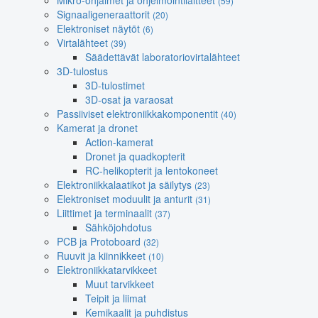
Mikro-ohjaimet ja ohjelmointilaitteet
(59)
Signaaligeneraattorit
(20)
Elektroniset näytöt
(6)
Virtalähteet
(39)
Säädettävät laboratoriovirtalähteet
3D-tulostus
3D-tulostimet
3D-osat ja varaosat
Passiiviset elektroniikkakomponentit
(40)
Kamerat ja dronet
Action-kamerat
Dronet ja quadkopterit
RC-helikopterit ja lentokoneet
Elektroniikkalaatikot ja säilytys
(23)
Elektroniset moduulit ja anturit
(31)
Liittimet ja terminaalit
(37)
Sähköjohdotus
PCB ja Protoboard
(32)
Ruuvit ja kiinnikkeet
(10)
Elektroniikkatarvikkeet
Muut tarvikkeet
Teipit ja liimat
Kemikaalit ja puhdistus