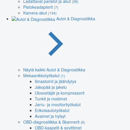
Ladattavat paristot ja akut
(39)
Pistokeadapterit
(7)
Kamera-akut
(134)
Autot & Diagnostiikka
Näytä kaikki Autot & Diagnostiikka
Mekaanikkotyökalut
(1)
Ilmastointi ja jäähdytys
Jakopää ja jakelu
Ulosvetäjät ja kompressorit
Tunkit ja nostimet
Jarru- ja moottorityökalut
Erikoisautotyökalut
Avaimet ja hylsyt
OBD-diagnostiikka & Skannerit
(6)
OBD-kaapelit & sovittimet