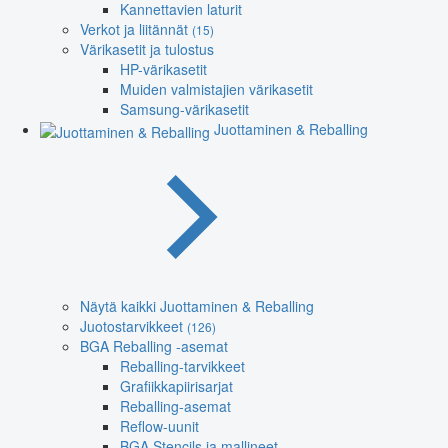
Kannettavien laturit
Verkot ja liitännät
(15)
Värikasetit ja tulostus
HP-värikasetit
Muiden valmistajien värikasetit
Samsung-värikasetit
Juottaminen & Reballing
Näytä kaikki Juottaminen & Reballing
Juotostarvikkeet
(126)
BGA Reballing -asemat
Reballing-tarvikkeet
Grafiikkapiirisarjat
Reballing-asemat
Reflow-uunit
BGA Stencils ja mallineet