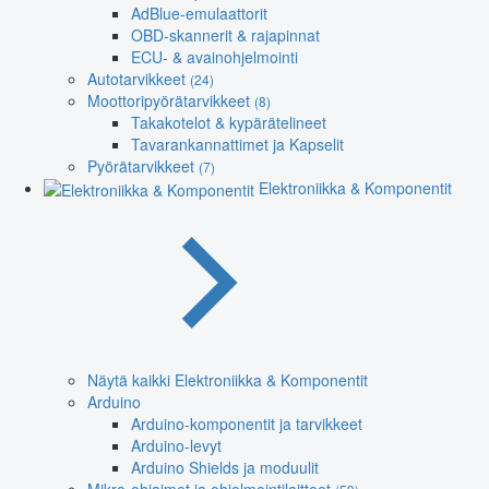
AdBlue-emulaattorit
OBD-skannerit & rajapinnat
ECU- & avainohjelmointi
Autotarvikkeet
(24)
Moottoripyörätarvikkeet
(8)
Takakotelot & kypärätelineet
Tavarankannattimet ja Kapselit
Pyörätarvikkeet
(7)
Elektroniikka & Komponentit
Näytä kaikki Elektroniikka & Komponentit
Arduino
Arduino-komponentit ja tarvikkeet
Arduino-levyt
Arduino Shields ja moduulit