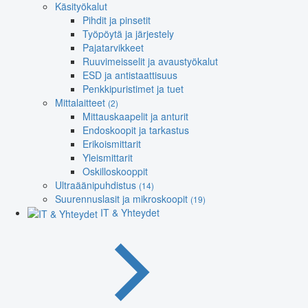
Käsityökalut
Pihdit ja pinsetit
Työpöytä ja järjestely
Pajatarvikkeet
Ruuvimeisselit ja avaustyökalut
ESD ja antistaattisuus
Penkkipuristimet ja tuet
Mittalaitteet
(2)
Mittauskaapelit ja anturit
Endoskoopit ja tarkastus
Erikoismittarit
Yleismittarit
Oskilloskooppit
Ultraäänipuhdistus
(14)
Suurennuslasit ja mikroskoopit
(19)
IT & Yhteydet