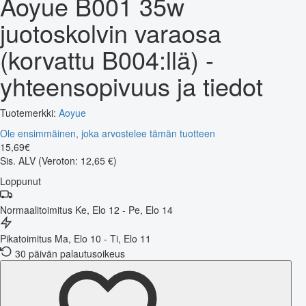
Aoyue B001 35w
juotoskolvin varaosa
(korvattu B004:llä) -
yhteensopivuus ja tiedot
Tuotemerkki:
Aoyue
Ole ensimmäinen, joka arvostelee tämän tuotteen
15
,
69
€
Sis. ALV
(Veroton: 12,65 €)
Loppunut
Normaalitoimitus
Ke, Elo 12 - Pe, Elo 14
Pikatoimitus
Ma, Elo 10 - Ti, Elo 11
30 päivän palautusoikeus