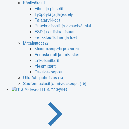
Käsityökalut
Pihdit ja pinsetit
Työpöytä ja järjestely
Pajatarvikkeet
Ruuvimeisselit ja avaustyökalut
ESD ja antistaattisuus
Penkkipuristimet ja tuet
Mittalaitteet
(2)
Mittauskaapelit ja anturit
Endoskoopit ja tarkastus
Erikoismittarit
Yleismittarit
Oskilloskooppit
Ultraäänipuhdistus
(14)
Suurennuslasit ja mikroskoopit
(19)
IT & Yhteydet