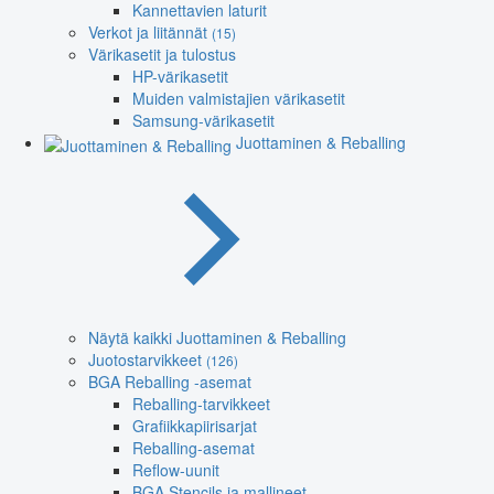
Kannettavien laturit
Verkot ja liitännät
(15)
Värikasetit ja tulostus
HP-värikasetit
Muiden valmistajien värikasetit
Samsung-värikasetit
Juottaminen & Reballing
Näytä kaikki Juottaminen & Reballing
Juotostarvikkeet
(126)
BGA Reballing -asemat
Reballing-tarvikkeet
Grafiikkapiirisarjat
Reballing-asemat
Reflow-uunit
BGA Stencils ja mallineet