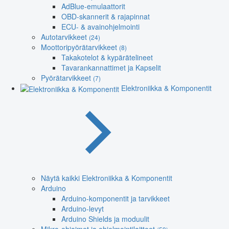
AdBlue-emulaattorit
OBD-skannerit & rajapinnat
ECU- & avainohjelmointi
Autotarvikkeet
(24)
Moottoripyörätarvikkeet
(8)
Takakotelot & kypärätelineet
Tavarankannattimet ja Kapselit
Pyörätarvikkeet
(7)
Elektroniikka & Komponentit
Näytä kaikki Elektroniikka & Komponentit
Arduino
Arduino-komponentit ja tarvikkeet
Arduino-levyt
Arduino Shields ja moduulit