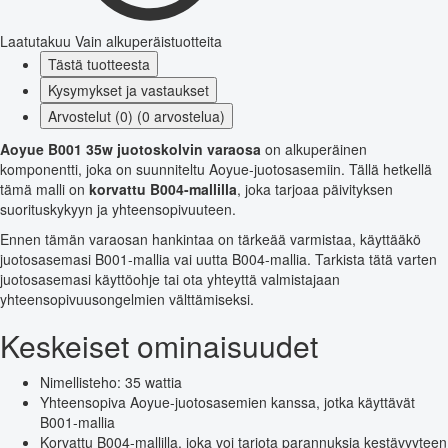
Laatutakuu
Vain alkuperäistuotteita
Tästä tuotteesta
Kysymykset ja vastaukset
Arvostelut (0) (0 arvostelua)
Aoyue B001 35w juotoskolvin varaosa
on alkuperäinen
komponentti, joka on suunniteltu Aoyue-juotosasemiin. Tällä hetkellä
tämä malli on
korvattu B004-mallilla
, joka tarjoaa päivityksen
suorituskykyyn ja yhteensopivuuteen.
Ennen tämän varaosan hankintaa on tärkeää varmistaa, käyttääkö
juotosasemasi B001-mallia vai uutta B004-mallia. Tarkista tätä varten
juotosasemasi käyttöohje tai ota yhteyttä valmistajaan
yhteensopivuusongelmien välttämiseksi.
Keskeiset ominaisuudet
Nimellisteho: 35 wattia
Yhteensopiva Aoyue-juotosasemien kanssa, jotka käyttävät
B001-mallia
Korvattu B004-mallilla, joka voi tarjota parannuksia kestävyyteen