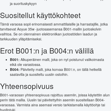
ja suorituskykyyn
Suositellut käyttökohteet
Tämä varaosa sopii erinomaisesti ammattilaisille ja harrastajille, jotka
tarvitsevat Aoyue 35w -juotosasemansa B001-mallin juotoskolvin
vaihtoa. Se on olennainen elektroniikan juotostöiden laadun ja
tarkkuuden ylläpitämiseksi.
Erot B001:n ja B004:n välillä
B001:
Alkuperäinen malli, joka on nyt poistunut valikoimasta
eikä ole varastossa.
B004:
Päivitetty malli, joka korvaa B001:n, on tällä hetkellä
saatavilla ja suositeltu uusiin ostoihin.
Yhteensopivuus
B001-varaosan yhteensopivuus rajoittuu asemiin, joissa käytettiin alun
perin tätä mallia. Uusiin tai päivitettyihin asemiin suositellaan B004-
varaosaa. Varmista aina asemasi versio tarkistamalla käyttöohje tai
huoltotuki.