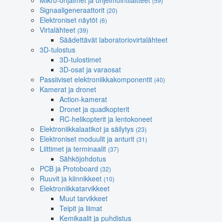
Mikro-ohjaimet ja ohjelmointilaitteet
(59)
Signaaligeneraattorit
(20)
Elektroniset näytöt
(6)
Virtalähteet
(39)
Säädettävät laboratoriovirtalähteet
3D-tulostus
3D-tulostimet
3D-osat ja varaosat
Passiiviset elektroniikkakomponentit
(40)
Kamerat ja dronet
Action-kamerat
Dronet ja quadkopterit
RC-helikopterit ja lentokoneet
Elektroniikkalaatikot ja säilytys
(23)
Elektroniset moduulit ja anturit
(31)
Liittimet ja terminaalit
(37)
Sähköjohdotus
PCB ja Protoboard
(32)
Ruuvit ja kiinnikkeet
(10)
Elektroniikkatarvikkeet
Muut tarvikkeet
Teipit ja liimat
Kemikaalit ja puhdistus