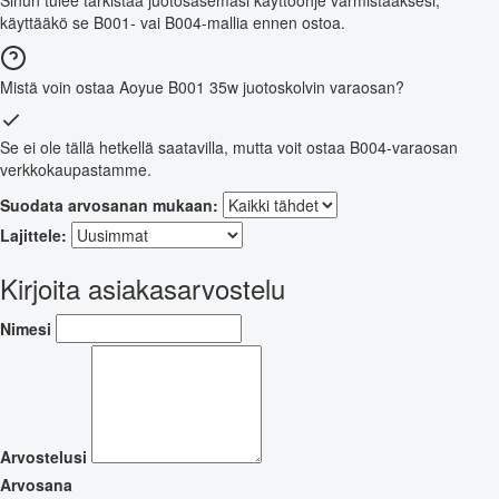
Sinun tulee tarkistaa juotosasemasi käyttöohje varmistaaksesi,
käyttääkö se B001- vai B004-mallia ennen ostoa.
Mistä voin ostaa Aoyue B001 35w juotoskolvin varaosan?
Se ei ole tällä hetkellä saatavilla, mutta voit ostaa B004-varaosan
verkkokaupastamme.
Suodata arvosanan mukaan:
Lajittele:
Kirjoita asiakasarvostelu
Nimesi
Arvostelusi
Arvosana