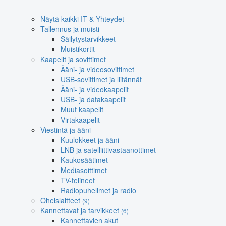
Näytä kaikki IT & Yhteydet
Tallennus ja muisti
Säilytystarvikkeet
Muistikortit
Kaapelit ja sovittimet
Ääni- ja videosovittimet
USB-sovittimet ja liitännät
Ääni- ja videokaapelit
USB- ja datakaapelit
Muut kaapelit
Virtakaapelit
Viestintä ja ääni
Kuulokkeet ja ääni
LNB ja satelliittivastaanottimet
Kaukosäätimet
Mediasoittimet
TV-telineet
Radiopuhelimet ja radio
Oheislaitteet
(9)
Kannettavat ja tarvikkeet
(6)
Kannettavien akut