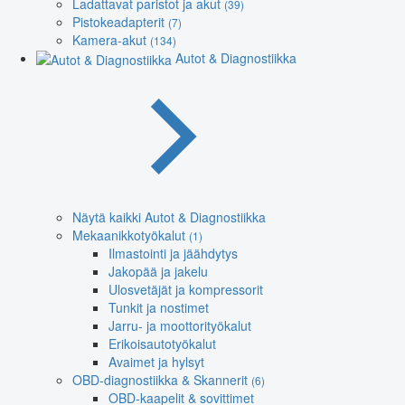
Ladattavat paristot ja akut
(39)
Pistokeadapterit
(7)
Kamera-akut
(134)
Autot & Diagnostiikka
Näytä kaikki Autot & Diagnostiikka
Mekaanikkotyökalut
(1)
Ilmastointi ja jäähdytys
Jakopää ja jakelu
Ulosvetäjät ja kompressorit
Tunkit ja nostimet
Jarru- ja moottorityökalut
Erikoisautotyökalut
Avaimet ja hylsyt
OBD-diagnostiikka & Skannerit
(6)
OBD-kaapelit & sovittimet