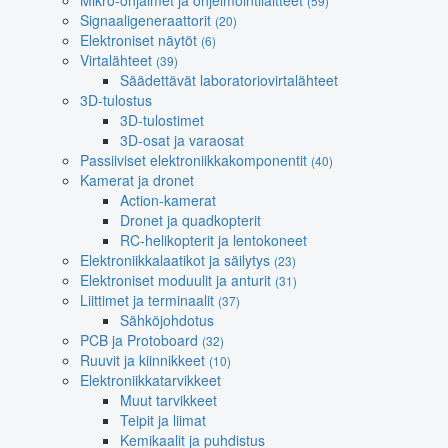
Mikro-ohjaimet ja ohjelmointilaitteet
(59)
Signaaligeneraattorit
(20)
Elektroniset näytöt
(6)
Virtalähteet
(39)
Säädettävät laboratoriovirtalähteet
3D-tulostus
3D-tulostimet
3D-osat ja varaosat
Passiiviset elektroniikkakomponentit
(40)
Kamerat ja dronet
Action-kamerat
Dronet ja quadkopterit
RC-helikopterit ja lentokoneet
Elektroniikkalaatikot ja säilytys
(23)
Elektroniset moduulit ja anturit
(31)
Liittimet ja terminaalit
(37)
Sähköjohdotus
PCB ja Protoboard
(32)
Ruuvit ja kiinnikkeet
(10)
Elektroniikkatarvikkeet
Muut tarvikkeet
Teipit ja liimat
Kemikaalit ja puhdistus