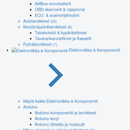
AdBlue-emulaattorit
OBD-skannerit & rajapinnat
ECU- & avainohjelmointi
Autotarvikkeet
(24)
Moottoripyörätarvikkeet
(8)
Takakotelot & kypärätelineet
Tavarankannattimet ja Kapselit
Pyörätarvikkeet
(7)
Elektroniikka & Komponentit
Näytä kaikki Elektroniikka & Komponentit
Arduino
Arduino-komponentit ja tarvikkeet
Arduino-levyt
Arduino Shields ja moduulit