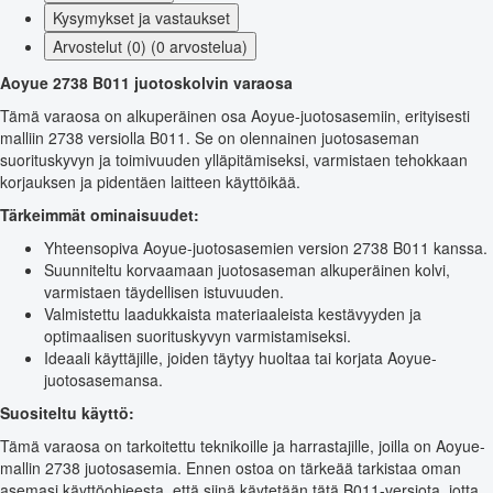
Kysymykset ja vastaukset
Arvostelut (0) (0 arvostelua)
Aoyue 2738 B011 juotoskolvin varaosa
Tämä varaosa on alkuperäinen osa Aoyue-juotosasemiin, erityisesti
malliin 2738 versiolla B011. Se on olennainen juotosaseman
suorituskyvyn ja toimivuuden ylläpitämiseksi, varmistaen tehokkaan
korjauksen ja pidentäen laitteen käyttöikää.
Tärkeimmät ominaisuudet:
Yhteensopiva Aoyue-juotosasemien version 2738 B011 kanssa.
Suunniteltu korvaamaan juotosaseman alkuperäinen kolvi,
varmistaen täydellisen istuvuuden.
Valmistettu laadukkaista materiaaleista kestävyyden ja
optimaalisen suorituskyvyn varmistamiseksi.
Ideaali käyttäjille, joiden täytyy huoltaa tai korjata Aoyue-
juotosasemansa.
Suositeltu käyttö:
Tämä varaosa on tarkoitettu teknikoille ja harrastajille, joilla on Aoyue-
mallin 2738 juotosasemia. Ennen ostoa on tärkeää tarkistaa oman
asemasi käyttöohjeesta, että siinä käytetään tätä B011-versiota, jotta