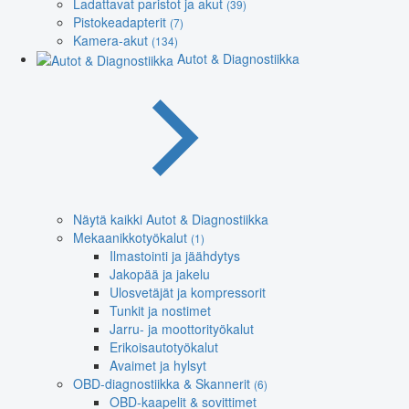
Ladattavat paristot ja akut
(39)
Pistokeadapterit
(7)
Kamera-akut
(134)
Autot & Diagnostiikka
Näytä kaikki Autot & Diagnostiikka
Mekaanikkotyökalut
(1)
Ilmastointi ja jäähdytys
Jakopää ja jakelu
Ulosvetäjät ja kompressorit
Tunkit ja nostimet
Jarru- ja moottorityökalut
Erikoisautotyökalut
Avaimet ja hylsyt
OBD-diagnostiikka & Skannerit
(6)
OBD-kaapelit & sovittimet