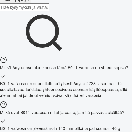
Minkä Aoyue-asemien kanssa tämä B011-varaosa on yhteensopiva?
B011-varaosa on suunniteltu erityisesti Aoyue 2738 -asemaan. On
suositeltavaa tarkistaa yhteensopivuus aseman käyttöoppaasta, sillä
aiemmat tai johdetut versiot voivat käyttää eri varaosia.
Mitkä ovat B011-varaosan mitat ja paino, ja mitä pakkaus sisältää?
B011-varaosa on yleensä noin 140 mm pitkä ja painaa noin 40 g.