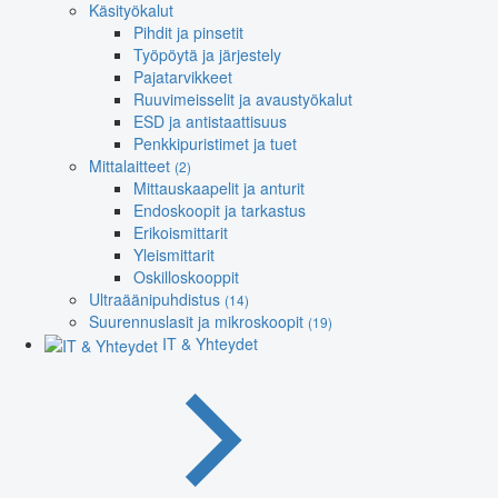
Käsityökalut
Pihdit ja pinsetit
Työpöytä ja järjestely
Pajatarvikkeet
Ruuvimeisselit ja avaustyökalut
ESD ja antistaattisuus
Penkkipuristimet ja tuet
Mittalaitteet
(2)
Mittauskaapelit ja anturit
Endoskoopit ja tarkastus
Erikoismittarit
Yleismittarit
Oskilloskooppit
Ultraäänipuhdistus
(14)
Suurennuslasit ja mikroskoopit
(19)
IT & Yhteydet