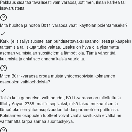
Pakkaus sisältää tavallisesti vain varaosajuottimen, ilman kärkeä tai
lisävarusteita.
Mitä huoltoa ja hoitoa B011-varaosa vaatii käyttöiän pidentämiseksi?
Kärki (ei sisälly) suositellaan puhdistettavaksi säännöllisesti ja kaapelin
taittamisia tai iskuja tulee välttää. Lisäksi on hyvä olla ylittämättä
aseman valmistajan suosittelemia lämpötiloja. Tämä vähentää
kulumista ja ehkäisee ennenaikaisia vaurioita.
Miten B011-varaosa eroaa muista yhteensopivista kolmannen
osapuolen vaihtoehdoista?
Toisin kuin geneeriset vaihtoehdot, B011-varaosa on mitoitettu ja
liitetty Aoyue 2738 -malliin sopivaksi, mikä takaa mekaanisen ja
lämpöteknisen yhteensopivuuden tehdasparametrien puitteissa.
Kolmannen osapuolen tuotteet voivat vaatia sovituksia eivätkä ne
välttämättä tarjoa samaa suorituskykyä.