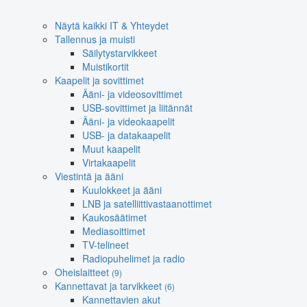
Näytä kaikki IT & Yhteydet
Tallennus ja muisti
Säilytystarvikkeet
Muistikortit
Kaapelit ja sovittimet
Ääni- ja videosovittimet
USB-sovittimet ja liitännät
Ääni- ja videokaapelit
USB- ja datakaapelit
Muut kaapelit
Virtakaapelit
Viestintä ja ääni
Kuulokkeet ja ääni
LNB ja satelliittivastaanottimet
Kaukosäätimet
Mediasoittimet
TV-telineet
Radiopuhelimet ja radio
Oheislaitteet
(9)
Kannettavat ja tarvikkeet
(6)
Kannettavien akut