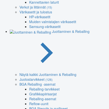
Kannettavien laturit
Verkot ja liitännät
(15)
Värikasetit ja tulostus
HP-värikasetit
Muiden valmistajien värikasetit
Samsung-värikasetit
Juottaminen & Reballing
Näytä kaikki Juottaminen & Reballing
Juotostarvikkeet
(126)
BGA Reballing -asemat
Reballing-tarvikkeet
Grafiikkapiirisarjat
Reballing-asemat
Reflow-uunit
BGA Stencils ja mallineet