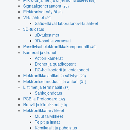
Mikro-ohjaimet ja ohjelmointilaitteet
(59)
Signaaligeneraattorit
(20)
Elektroniset näytöt
(6)
Virtalähteet
(39)
Säädettävät laboratoriovirtalähteet
3D-tulostus
3D-tulostimet
3D-osat ja varaosat
Passiiviset elektroniikkakomponentit
(40)
Kamerat ja dronet
Action-kamerat
Dronet ja quadkopterit
RC-helikopterit ja lentokoneet
Elektroniikkalaatikot ja säilytys
(23)
Elektroniset moduulit ja anturit
(31)
Liittimet ja terminaalit
(37)
Sähköjohdotus
PCB ja Protoboard
(32)
Ruuvit ja kiinnikkeet
(10)
Elektroniikkatarvikkeet
Muut tarvikkeet
Teipit ja liimat
Kemikaalit ja puhdistus