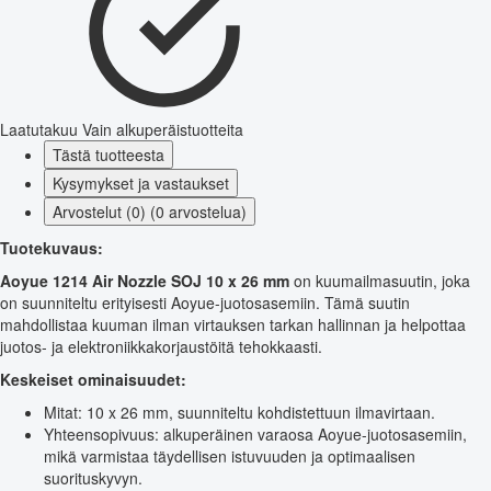
Laatutakuu
Vain alkuperäistuotteita
Tästä tuotteesta
Kysymykset ja vastaukset
Arvostelut (0) (0 arvostelua)
Tuotekuvaus:
Aoyue 1214 Air Nozzle SOJ 10 x 26 mm
on kuumailmasuutin, joka
on suunniteltu erityisesti Aoyue-juotosasemiin. Tämä suutin
mahdollistaa kuuman ilman virtauksen tarkan hallinnan ja helpottaa
juotos- ja elektroniikkakorjaustöitä tehokkaasti.
Keskeiset ominaisuudet:
Mitat: 10 x 26 mm, suunniteltu kohdistettuun ilmavirtaan.
Yhteensopivuus: alkuperäinen varaosa Aoyue-juotosasemiin,
mikä varmistaa täydellisen istuvuuden ja optimaalisen
suorituskyvyn.