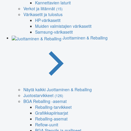
Kannettavien laturit
Verkot ja liitännät
(15)
Värikasetit ja tulostus
HP-värikasetit
Muiden valmistajien värikasetit
Samsung-värikasetit
Juottaminen & Reballing
Näytä kaikki Juottaminen & Reballing
Juotostarvikkeet
(126)
BGA Reballing -asemat
Reballing-tarvikkeet
Grafiikkapiirisarjat
Reballing-asemat
Reflow-uunit
BGA Stencils ja mallineet