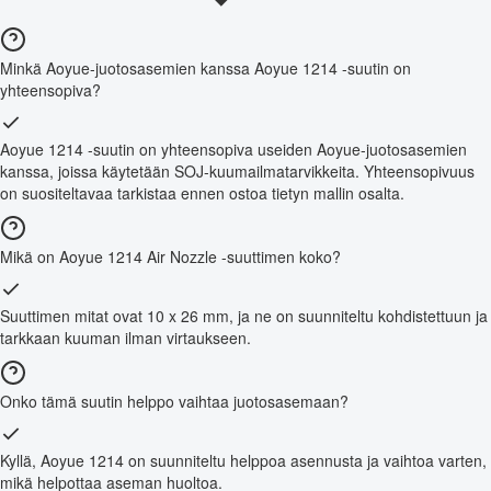
Minkä Aoyue-juotosasemien kanssa Aoyue 1214 -suutin on
yhteensopiva?
Aoyue 1214 -suutin on yhteensopiva useiden Aoyue-juotosasemien
kanssa, joissa käytetään SOJ-kuumailmatarvikkeita. Yhteensopivuus
on suositeltavaa tarkistaa ennen ostoa tietyn mallin osalta.
Mikä on Aoyue 1214 Air Nozzle -suuttimen koko?
Suuttimen mitat ovat 10 x 26 mm, ja ne on suunniteltu kohdistettuun ja
tarkkaan kuuman ilman virtaukseen.
Onko tämä suutin helppo vaihtaa juotosasemaan?
Kyllä, Aoyue 1214 on suunniteltu helppoa asennusta ja vaihtoa varten,
mikä helpottaa aseman huoltoa.