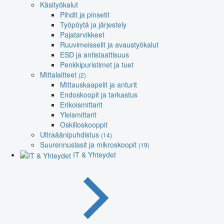
Käsityökalut
Pihdit ja pinsetit
Työpöytä ja järjestely
Pajatarvikkeet
Ruuvimeisselit ja avaustyökalut
ESD ja antistaattisuus
Penkkipuristimet ja tuet
Mittalaitteet
(2)
Mittauskaapelit ja anturit
Endoskoopit ja tarkastus
Erikoismittarit
Yleismittarit
Oskilloskooppit
Ultraäänipuhdistus
(14)
Suurennuslasit ja mikroskoopit
(19)
IT & Yhteydet