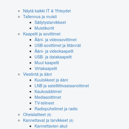
Näytä kaikki IT & Yhteydet
Tallennus ja muisti
Säilytystarvikkeet
Muistikortit
Kaapelit ja sovittimet
Ääni- ja videosovittimet
USB-sovittimet ja liitännät
Ääni- ja videokaapelit
USB- ja datakaapelit
Muut kaapelit
Virtakaapelit
Viestintä ja ääni
Kuulokkeet ja ääni
LNB ja satelliittivastaanottimet
Kaukosäätimet
Mediasoittimet
TV-telineet
Radiopuhelimet ja radio
Oheislaitteet
(9)
Kannettavat ja tarvikkeet
(6)
Kannettavien akut