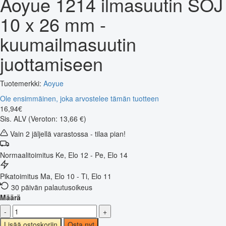
Aoyue 1214 ilmasuutin SOJ
10 x 26 mm -
kuumailmasuutin
juottamiseen
Tuotemerkki:
Aoyue
Ole ensimmäinen, joka arvostelee tämän tuotteen
16
,
94
€
Sis. ALV
(Veroton: 13,66 €)
Vain 2 jäljellä varastossa - tilaa pian!
Normaalitoimitus
Ke, Elo 12 - Pe, Elo 14
Pikatoimitus
Ma, Elo 10 - Ti, Elo 11
30 päivän palautusoikeus
Määrä
-
+
Lisää ostoskoriin
Osta nyt