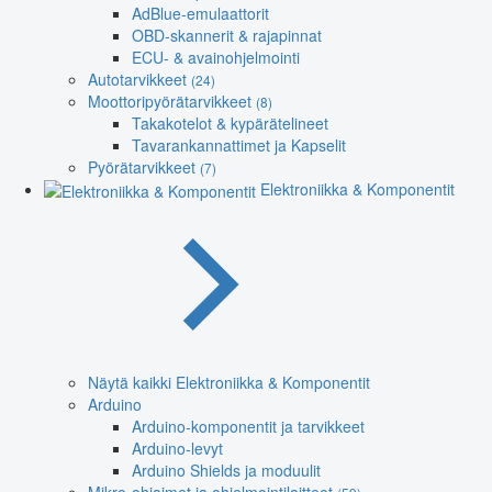
AdBlue-emulaattorit
OBD-skannerit & rajapinnat
ECU- & avainohjelmointi
Autotarvikkeet
(24)
Moottoripyörätarvikkeet
(8)
Takakotelot & kypärätelineet
Tavarankannattimet ja Kapselit
Pyörätarvikkeet
(7)
Elektroniikka & Komponentit
Näytä kaikki Elektroniikka & Komponentit
Arduino
Arduino-komponentit ja tarvikkeet
Arduino-levyt
Arduino Shields ja moduulit