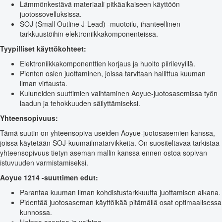
Lämmönkestävä materiaali pitkäaikaiseen käyttöön
juotossovelluksissa.
SOJ (Small Outline J-Lead) -muotoilu, ihanteellinen
tarkkuustöihin elektroniikkakomponenteissa.
Tyypilliset käyttökohteet:
Elektroniikkakomponenttien korjaus ja huolto piirilevyillä.
Pienten osien juottaminen, joissa tarvitaan hallittua kuuman
ilman virtausta.
Kuluneiden suuttimien vaihtaminen Aoyue-juotosasemissa työn
laadun ja tehokkuuden säilyttämiseksi.
Yhteensopivuus:
Tämä suutin on yhteensopiva useiden Aoyue-juotosasemien kanssa,
joissa käytetään SOJ-kuumailmatarvikkeita. On suositeltavaa tarkistaa
yhteensopivuus tietyn aseman mallin kanssa ennen ostoa sopivan
istuvuuden varmistamiseksi.
Aoyue 1214 -suuttimen edut:
Parantaa kuuman ilman kohdistustarkkuutta juottamisen aikana.
Pidentää juotosaseman käyttöikää pitämällä osat optimaalisessa
kunnossa.