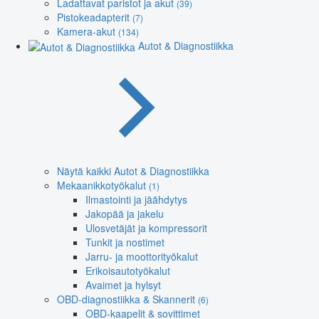
Ladattavat paristot ja akut
(39)
Pistokeadapterit
(7)
Kamera-akut
(134)
Autot & Diagnostiikka
Näytä kaikki Autot & Diagnostiikka
Mekaanikkotyökalut
(1)
Ilmastointi ja jäähdytys
Jakopää ja jakelu
Ulosvetäjät ja kompressorit
Tunkit ja nostimet
Jarru- ja moottorityökalut
Erikoisautotyökalut
Avaimet ja hylsyt
OBD-diagnostiikka & Skannerit
(6)
OBD-kaapelit & sovittimet