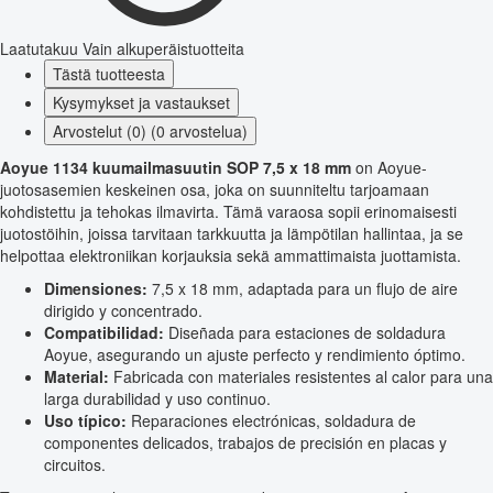
Laatutakuu
Vain alkuperäistuotteita
Tästä tuotteesta
Kysymykset ja vastaukset
Arvostelut (0) (0 arvostelua)
Aoyue 1134 kuumailmasuutin SOP 7,5 x 18 mm
on Aoyue-
juotosasemien keskeinen osa, joka on suunniteltu tarjoamaan
kohdistettu ja tehokas ilmavirta. Tämä varaosa sopii erinomaisesti
juotostöihin, joissa tarvitaan tarkkuutta ja lämpötilan hallintaa, ja se
helpottaa elektroniikan korjauksia sekä ammattimaista juottamista.
Dimensiones:
7,5 x 18 mm, adaptada para un flujo de aire
dirigido y concentrado.
Compatibilidad:
Diseñada para estaciones de soldadura
Aoyue, asegurando un ajuste perfecto y rendimiento óptimo.
Material:
Fabricada con materiales resistentes al calor para una
larga durabilidad y uso continuo.
Uso típico:
Reparaciones electrónicas, soldadura de
componentes delicados, trabajos de precisión en placas y
circuitos.