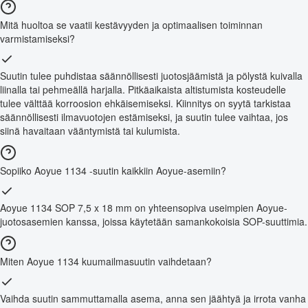
Mitä huoltoa se vaatii kestävyyden ja optimaalisen toiminnan
varmistamiseksi?
Suutin tulee puhdistaa säännöllisesti juotosjäämistä ja pölystä kuivalla
liinalla tai pehmeällä harjalla. Pitkäaikaista altistumista kosteudelle
tulee välttää korroosion ehkäisemiseksi. Kiinnitys on syytä tarkistaa
säännöllisesti ilmavuotojen estämiseksi, ja suutin tulee vaihtaa, jos
siinä havaitaan vääntymistä tai kulumista.
Sopiiko Aoyue 1134 -suutin kaikkiin Aoyue-asemiin?
Aoyue 1134 SOP 7,5 x 18 mm on yhteensopiva useimpien Aoyue-
juotosasemien kanssa, joissa käytetään samankokoisia SOP-suuttimia.
Miten Aoyue 1134 kuumailmasuutin vaihdetaan?
Vaihda suutin sammuttamalla asema, anna sen jäähtyä ja irrota vanha