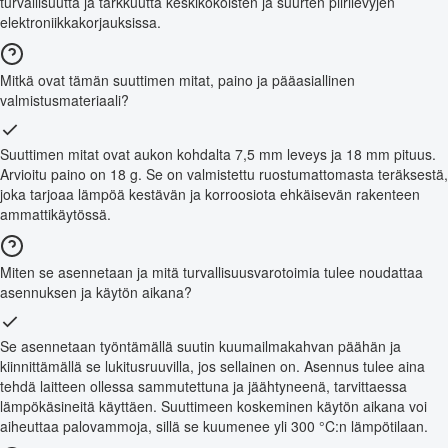
turvallisuutta ja tarkkuutta keskikokoisten ja suurten piirilevyjen
elektroniikkakorjauksissa.
Mitkä ovat tämän suuttimen mitat, paino ja pääasiallinen
valmistusmateriaali?
Suuttimen mitat ovat aukon kohdalta 7,5 mm leveys ja 18 mm pituus.
Arvioitu paino on 18 g. Se on valmistettu ruostumattomasta teräksestä,
joka tarjoaa lämpöä kestävän ja korroosiota ehkäisevän rakenteen
ammattikäytössä.
Miten se asennetaan ja mitä turvallisuusvarotoimia tulee noudattaa
asennuksen ja käytön aikana?
Se asennetaan työntämällä suutin kuumailmakahvan päähän ja
kiinnittämällä se lukitusruuvilla, jos sellainen on. Asennus tulee aina
tehdä laitteen ollessa sammutettuna ja jäähtyneenä, tarvittaessa
lämpökäsineitä käyttäen. Suuttimeen koskeminen käytön aikana voi
aiheuttaa palovammoja, sillä se kuumenee yli 300 °C:n lämpötilaan.