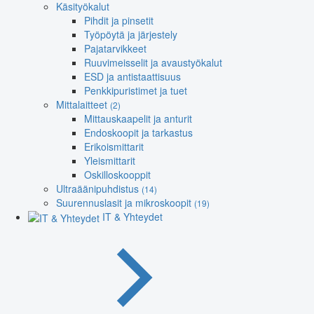
Käsityökalut
Pihdit ja pinsetit
Työpöytä ja järjestely
Pajatarvikkeet
Ruuvimeisselit ja avaustyökalut
ESD ja antistaattisuus
Penkkipuristimet ja tuet
Mittalaitteet
(2)
Mittauskaapelit ja anturit
Endoskoopit ja tarkastus
Erikoismittarit
Yleismittarit
Oskilloskooppit
Ultraäänipuhdistus
(14)
Suurennuslasit ja mikroskoopit
(19)
IT & Yhteydet