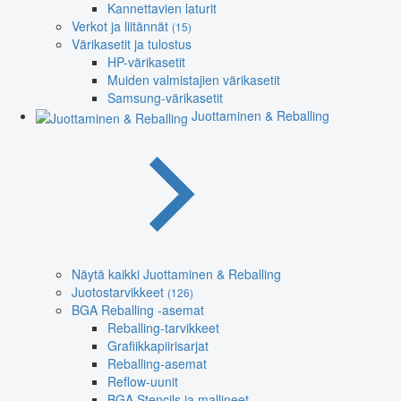
Kannettavien laturit
Verkot ja liitännät
(15)
Värikasetit ja tulostus
HP-värikasetit
Muiden valmistajien värikasetit
Samsung-värikasetit
Juottaminen & Reballing
Näytä kaikki Juottaminen & Reballing
Juotostarvikkeet
(126)
BGA Reballing -asemat
Reballing-tarvikkeet
Grafiikkapiirisarjat
Reballing-asemat
Reflow-uunit
BGA Stencils ja mallineet