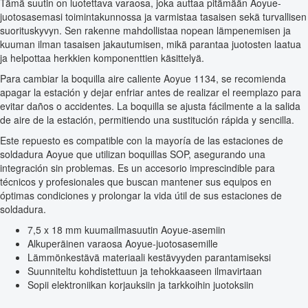
Tämä suutin on luotettava varaosa, joka auttaa pitämään Aoyue-
juotosasemasi toimintakunnossa ja varmistaa tasaisen sekä turvallisen
suorituskyvyn. Sen rakenne mahdollistaa nopean lämpenemisen ja
kuuman ilman tasaisen jakautumisen, mikä parantaa juotosten laatua
ja helpottaa herkkien komponenttien käsittelyä.
Para cambiar la boquilla aire caliente Aoyue 1134, se recomienda
apagar la estación y dejar enfriar antes de realizar el reemplazo para
evitar daños o accidentes. La boquilla se ajusta fácilmente a la salida
de aire de la estación, permitiendo una sustitución rápida y sencilla.
Este repuesto es compatible con la mayoría de las estaciones de
soldadura Aoyue que utilizan boquillas SOP, asegurando una
integración sin problemas. Es un accesorio imprescindible para
técnicos y profesionales que buscan mantener sus equipos en
óptimas condiciones y prolongar la vida útil de sus estaciones de
soldadura.
7,5 x 18 mm kuumailmasuutin Aoyue-asemiin
Alkuperäinen varaosa Aoyue-juotosasemille
Lämmönkestävä materiaali kestävyyden parantamiseksi
Suunniteltu kohdistettuun ja tehokkaaseen ilmavirtaan
Sopii elektroniikan korjauksiin ja tarkkoihin juotoksiin