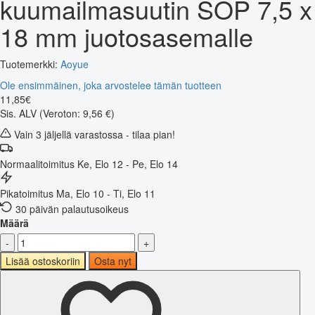
kuumailmasuutin SOP 7,5 x
18 mm juotosasemalle
Tuotemerkki:
Aoyue
Ole ensimmäinen, joka arvostelee tämän tuotteen
11
,
85
€
Sis. ALV
(Veroton: 9,56 €)
Vain 3 jäljellä varastossa - tilaa pian!
Normaalitoimitus
Ke, Elo 12 - Pe, Elo 14
Pikatoimitus
Ma, Elo 10 - Ti, Elo 11
30 päivän palautusoikeus
Määrä
-
+
Lisää ostoskoriin
Osta nyt