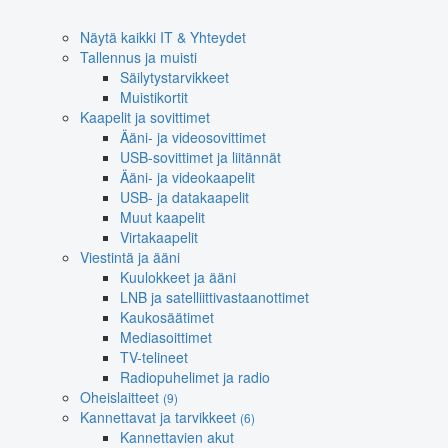
Näytä kaikki IT & Yhteydet
Tallennus ja muisti
Säilytystarvikkeet
Muistikortit
Kaapelit ja sovittimet
Ääni- ja videosovittimet
USB-sovittimet ja liitännät
Ääni- ja videokaapelit
USB- ja datakaapelit
Muut kaapelit
Virtakaapelit
Viestintä ja ääni
Kuulokkeet ja ääni
LNB ja satelliittivastaanottimet
Kaukosäätimet
Mediasoittimet
TV-telineet
Radiopuhelimet ja radio
Oheislaitteet
(9)
Kannettavat ja tarvikkeet
(6)
Kannettavien akut