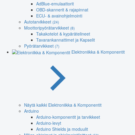
AdBlue-emulaattorit
OBD-skannerit & rajapinnat
ECU- & avainohjelmointi
Autotarvikkeet
(24)
Moottoripyörätarvikkeet
(8)
Takakotelot & kypärätelineet
Tavarankannattimet ja Kapselit
Pyörätarvikkeet
(7)
Elektroniikka & Komponentit
Näytä kaikki Elektroniikka & Komponentit
Arduino
Arduino-komponentit ja tarvikkeet
Arduino-levyt
Arduino Shields ja moduulit