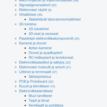
Mikro-ohjaimet ja ohjelmointilaitteet
(59)
Signaaligeneraattorit
(20)
Elektroniset näytöt
(6)
Virtalähteet
(39)
Säädettävät laboratoriovirtalähteet
3D-tulostus
3D-tulostimet
3D-osat ja varaosat
Passiiviset elektroniikkakomponentit
(40)
Kamerat ja dronet
Action-kamerat
Dronet ja quadkopterit
RC-helikopterit ja lentokoneet
Elektroniikkalaatikot ja säilytys
(23)
Elektroniset moduulit ja anturit
(31)
Liittimet ja terminaalit
(37)
Sähköjohdotus
PCB ja Protoboard
(32)
Ruuvit ja kiinnikkeet
(10)
Elektroniikkatarvikkeet
Muut tarvikkeet
Teipit ja liimat
Kemikaalit ja puhdistus