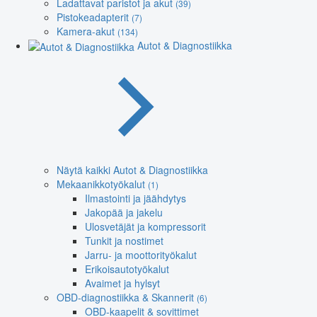
Ladattavat paristot ja akut
(39)
Pistokeadapterit
(7)
Kamera-akut
(134)
Autot & Diagnostiikka
Näytä kaikki Autot & Diagnostiikka
Mekaanikkotyökalut
(1)
Ilmastointi ja jäähdytys
Jakopää ja jakelu
Ulosvetäjät ja kompressorit
Tunkit ja nostimet
Jarru- ja moottorityökalut
Erikoisautotyökalut
Avaimet ja hylsyt
OBD-diagnostiikka & Skannerit
(6)
OBD-kaapelit & sovittimet