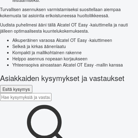
testaamiseksi.
Turvallisen asennuksen varmistamiseksi suositellaan aiempaa
kokemusta tai asiointia erikoistuneessa huoltoliikkeessä.
Uudista puhelimesi ääni tällä Alcatel OT Easy -kaiuttimella ja nauti
jälleen optimaalisesta kuuntelukokemuksesta.
Alkuperäinen varaosa Alcatel OT Easy -kaiuttimeen
Selkeä ja kirkas äänenlaatu
Kompakti ja mallikohtainen rakenne
Helppo asennus nopeaan korjaukseen
Yhteensopiva ainoastaan Alcatel OT Easy -mallin kanssa
Asiakkaiden kysymykset ja vastaukset
Esitä kysymys