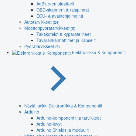
AdBlue-emulaattorit
OBD-skannerit & rajapinnat
ECU- & avainohjelmointi
Autotarvikkeet
(24)
Moottoripyörätarvikkeet
(8)
Takakotelot & kypärätelineet
Tavarankannattimet ja Kapselit
Pyörätarvikkeet
(7)
Elektroniikka & Komponentit
Näytä kaikki Elektroniikka & Komponentit
Arduino
Arduino-komponentit ja tarvikkeet
Arduino-levyt
Arduino Shields ja moduulit