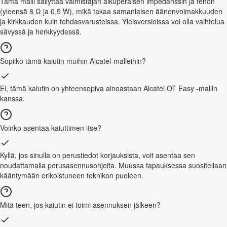
Tämä malli säilyttää valmistajan alkuperäisen impedanssin ja tehon
(yleensä 8 Ω ja 0,5 W), mikä takaa samanlaisen äänenvoimakkuuden
ja kirkkauden kuin tehdasvarusteissa. Yleisversioissa voi olla vaihtelua
sävyssä ja herkkyydessä.
Sopiiko tämä kaiutin muihin Alcatel-malleihin?
Ei, tämä kaiutin on yhteensopiva ainoastaan Alcatel OT Easy -mallin
kanssa.
Voinko asentaa kaiuttimen itse?
Kyllä, jos sinulla on perustiedot korjauksista, voit asentaa sen
noudattamalla perusasennusohjeita. Muussa tapauksessa suositellaan
kääntymään erikoistuneen teknikon puoleen.
Mitä teen, jos kaiutin ei toimi asennuksen jälkeen?