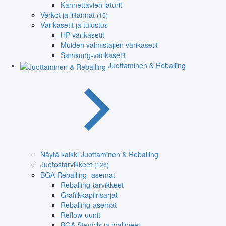
Kannettavien laturit
Verkot ja liitännät
(15)
Värikasetit ja tulostus
HP-värikasetit
Muiden valmistajien värikasetit
Samsung-värikasetit
Juottaminen & Reballing
Näytä kaikki Juottaminen & Reballing
Juotostarvikkeet
(126)
BGA Reballing -asemat
Reballing-tarvikkeet
Grafiikkapiirisarjat
Reballing-asemat
Reflow-uunit
BGA Stencils ja mallineet