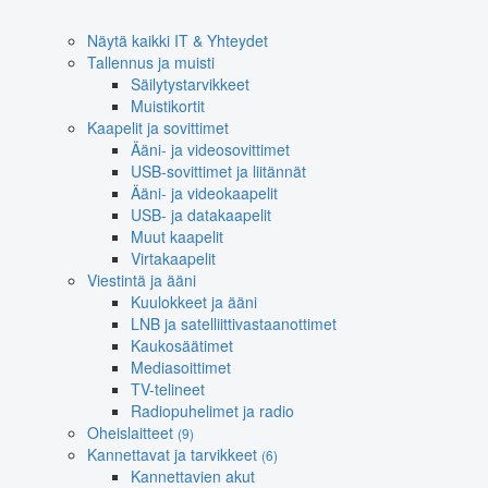
Näytä kaikki IT & Yhteydet
Tallennus ja muisti
Säilytystarvikkeet
Muistikortit
Kaapelit ja sovittimet
Ääni- ja videosovittimet
USB-sovittimet ja liitännät
Ääni- ja videokaapelit
USB- ja datakaapelit
Muut kaapelit
Virtakaapelit
Viestintä ja ääni
Kuulokkeet ja ääni
LNB ja satelliittivastaanottimet
Kaukosäätimet
Mediasoittimet
TV-telineet
Radiopuhelimet ja radio
Oheislaitteet
(9)
Kannettavat ja tarvikkeet
(6)
Kannettavien akut