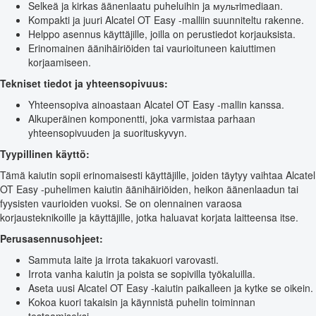
Selkeä ja kirkas äänenlaatu puheluihin ja мультimediaan.
Kompakti ja juuri Alcatel OT Easy -malliin suunniteltu rakenne.
Helppo asennus käyttäjille, joilla on perustiedot korjauksista.
Erinomainen äänihäiriöiden tai vaurioituneen kaiuttimen
korjaamiseen.
Tekniset tiedot ja yhteensopivuus:
Yhteensopiva ainoastaan Alcatel OT Easy -mallin kanssa.
Alkuperäinen komponentti, joka varmistaa parhaan
yhteensopivuuden ja suorituskyvyn.
Tyypillinen käyttö:
Tämä kaiutin sopii erinomaisesti käyttäjille, joiden täytyy vaihtaa Alcatel
OT Easy -puhelimen kaiutin äänihäiriöiden, heikon äänenlaadun tai
fyysisten vaurioiden vuoksi. Se on olennainen varaosa
korjausteknikoille ja käyttäjille, jotka haluavat korjata laitteensa itse.
Perusasennusohjeet:
Sammuta laite ja irrota takakuori varovasti.
Irrota vanha kaiutin ja poista se sopivilla työkaluilla.
Aseta uusi Alcatel OT Easy -kaiutin paikalleen ja kytke se oikein.
Kokoa kuori takaisin ja käynnistä puhelin toiminnan