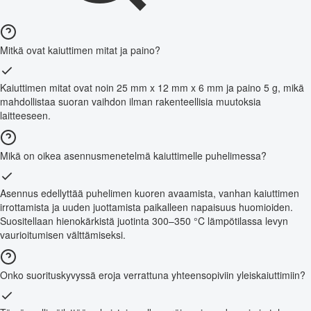
Mitkä ovat kaiuttimen mitat ja paino?
Kaiuttimen mitat ovat noin 25 mm x 12 mm x 6 mm ja paino 5 g, mikä
mahdollistaa suoran vaihdon ilman rakenteellisia muutoksia
laitteeseen.
Mikä on oikea asennusmenetelmä kaiuttimelle puhelimessa?
Asennus edellyttää puhelimen kuoren avaamista, vanhan kaiuttimen
irrottamista ja uuden juottamista paikalleen napaisuus huomioiden.
Suositellaan hienokärkistä juotinta 300–350 °C lämpötilassa levyn
vaurioitumisen välttämiseksi.
Onko suorituskyvyssä eroja verrattuna yhteensopiviin yleiskaiuttimiin?