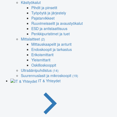
Käsityökalut
Pihdit ja pinsetit
Työpöytä ja järjestely
Pajatarvikkeet
Ruuvimeisselit ja avaustyökalut
ESD ja antistaattisuus
Penkkipuristimet ja tuet
Mittalaitteet
(2)
Mittauskaapelit ja anturit
Endoskoopit ja tarkastus
Erikoismittarit
Yleismittarit
Oskilloskooppit
Ultraäänipuhdistus
(14)
Suurennuslasit ja mikroskoopit
(19)
IT & Yhteydet