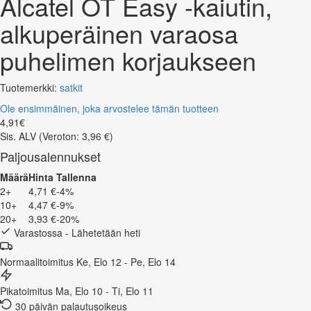
Alcatel OT Easy -kaiutin,
alkuperäinen varaosa
puhelimen korjaukseen
Tuotemerkki:
satkit
Ole ensimmäinen, joka arvostelee tämän tuotteen
4
,
91
€
Sis. ALV
(Veroton: 3,96 €)
Paljousalennukset
Määrä
Hinta
Tallenna
2+
4,71 €
-4%
10+
4,47 €
-9%
20+
3,93 €
-20%
Varastossa - Lähetetään heti
Normaalitoimitus
Ke, Elo 12 - Pe, Elo 14
Pikatoimitus
Ma, Elo 10 - Ti, Elo 11
30 päivän palautusoikeus