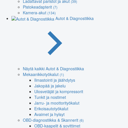
Ladattavat paristot ja akut
(39)
Pistokeadapterit
(7)
Kamera-akut
(134)
Autot & Diagnostiikka
Näytä kaikki Autot & Diagnostiikka
Mekaanikkotyökalut
(1)
Ilmastointi ja jäähdytys
Jakopää ja jakelu
Ulosvetäjät ja kompressorit
Tunkit ja nostimet
Jarru- ja moottorityökalut
Erikoisautotyökalut
Avaimet ja hylsyt
OBD-diagnostiikka & Skannerit
(6)
OBD-kaapelit & sovittimet