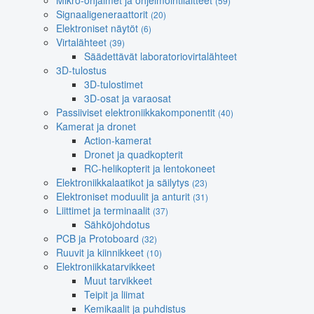
Mikro-ohjaimet ja ohjelmointilaitteet
(59)
Signaaligeneraattorit
(20)
Elektroniset näytöt
(6)
Virtalähteet
(39)
Säädettävät laboratoriovirtalähteet
3D-tulostus
3D-tulostimet
3D-osat ja varaosat
Passiiviset elektroniikkakomponentit
(40)
Kamerat ja dronet
Action-kamerat
Dronet ja quadkopterit
RC-helikopterit ja lentokoneet
Elektroniikkalaatikot ja säilytys
(23)
Elektroniset moduulit ja anturit
(31)
Liittimet ja terminaalit
(37)
Sähköjohdotus
PCB ja Protoboard
(32)
Ruuvit ja kiinnikkeet
(10)
Elektroniikkatarvikkeet
Muut tarvikkeet
Teipit ja liimat
Kemikaalit ja puhdistus