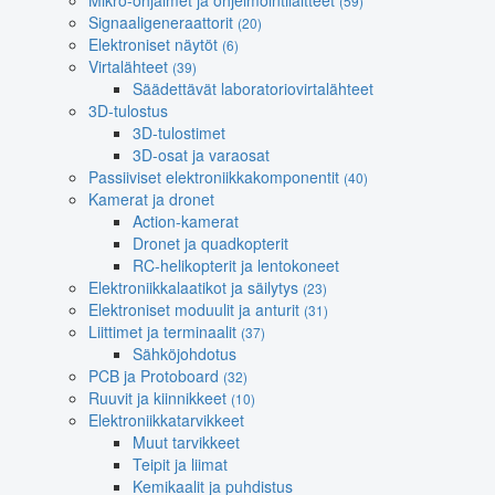
Mikro-ohjaimet ja ohjelmointilaitteet
(59)
Signaaligeneraattorit
(20)
Elektroniset näytöt
(6)
Virtalähteet
(39)
Säädettävät laboratoriovirtalähteet
3D-tulostus
3D-tulostimet
3D-osat ja varaosat
Passiiviset elektroniikkakomponentit
(40)
Kamerat ja dronet
Action-kamerat
Dronet ja quadkopterit
RC-helikopterit ja lentokoneet
Elektroniikkalaatikot ja säilytys
(23)
Elektroniset moduulit ja anturit
(31)
Liittimet ja terminaalit
(37)
Sähköjohdotus
PCB ja Protoboard
(32)
Ruuvit ja kiinnikkeet
(10)
Elektroniikkatarvikkeet
Muut tarvikkeet
Teipit ja liimat
Kemikaalit ja puhdistus