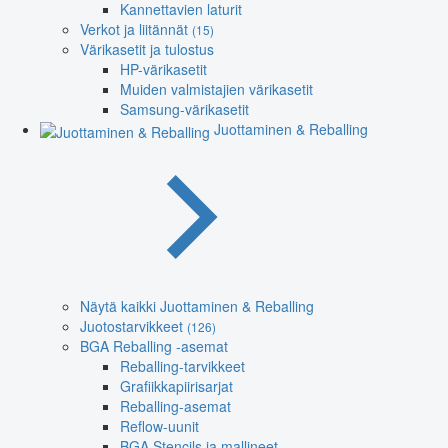
Kannettavien laturit
Verkot ja liitännät
(15)
Värikasetit ja tulostus
HP-värikasetit
Muiden valmistajien värikasetit
Samsung-värikasetit
Juottaminen & Reballing
Näytä kaikki Juottaminen & Reballing
Juotostarvikkeet
(126)
BGA Reballing -asemat
Reballing-tarvikkeet
Grafiikkapiirisarjat
Reballing-asemat
Reflow-uunit
BGA Stencils ja mallineet