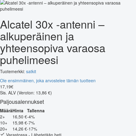
Alcatel 30x -antenni –
alkuperäinen ja
yhteensopiva varaosa
puhelimeesi
Tuotemerkki:
satkit
Ole ensimmäinen, joka arvostelee tämän tuotteen
17
,
19
€
Sis. ALV
(Veroton: 13,86 €)
Paljousalennukset
Määrä
Hinta
Tallenna
2+
16,50 €
-4%
10+
15,98 €
-7%
20+
14,26 €
-17%
Varastossa - Lähetetään heti