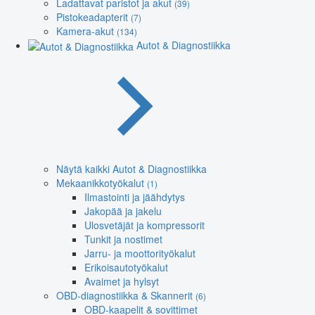
Ladattavat paristot ja akut
(39)
Pistokeadapterit
(7)
Kamera-akut
(134)
Autot & Diagnostiikka
Näytä kaikki Autot & Diagnostiikka
Mekaanikkotyökalut
(1)
Ilmastointi ja jäähdytys
Jakopää ja jakelu
Ulosvetäjät ja kompressorit
Tunkit ja nostimet
Jarru- ja moottorityökalut
Erikoisautotyökalut
Avaimet ja hylsyt
OBD-diagnostiikka & Skannerit
(6)
OBD-kaapelit & sovittimet