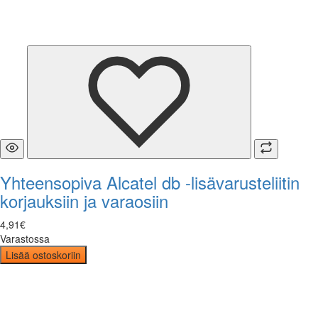
Yhteensopiva Alcatel db -lisävarusteliitin
korjauksiin ja varaosiin
4
,
91
€
Varastossa
Lisää ostoskoriin