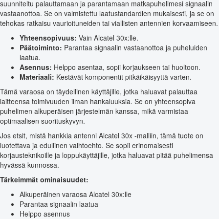
suunniteltu palauttamaan ja parantamaan matkapuhelimesi signaalin
vastaanottoa. Se on valmistettu laatustandardien mukaisesti, ja se on
tehokas ratkaisu vaurioituneiden tai viallisten antennien korvaamiseen.
Yhteensopivuus:
Vain Alcatel 30x:lle.
Päätoiminto:
Parantaa signaalin vastaanottoa ja puheluiden
laatua.
Asennus:
Helppo asentaa, sopii korjaukseen tai huoltoon.
Materiaali:
Kestävät komponentit pitkäikäisyyttä varten.
Tämä varaosa on täydellinen käyttäjille, jotka haluavat palauttaa
laitteensa toimivuuden ilman hankaluuksia. Se on yhteensopiva
puhelimen alkuperäisen järjestelmän kanssa, mikä varmistaa
optimaalisen suorituskyvyn.
Jos etsit, mistä hankkia antenni Alcatel 30x -malliin, tämä tuote on
luotettava ja edullinen vaihtoehto. Se sopii erinomaisesti
korjausteknikoille ja loppukäyttäjille, jotka haluavat pitää puhelimensa
hyvässä kunnossa.
Tärkeimmät ominaisuudet:
Alkuperäinen varaosa Alcatel 30x:lle
Parantaa signaalin laatua
Helppo asennus