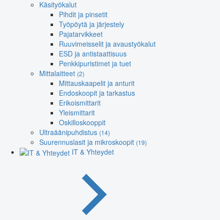
Käsityökalut
Pihdit ja pinsetit
Työpöytä ja järjestely
Pajatarvikkeet
Ruuvimeisselit ja avaustyökalut
ESD ja antistaattisuus
Penkkipuristimet ja tuet
Mittalaitteet
(2)
Mittauskaapelit ja anturit
Endoskoopit ja tarkastus
Erikoismittarit
Yleismittarit
Oskilloskooppit
Ultraäänipuhdistus
(14)
Suurennuslasit ja mikroskoopit
(19)
IT & Yhteydet