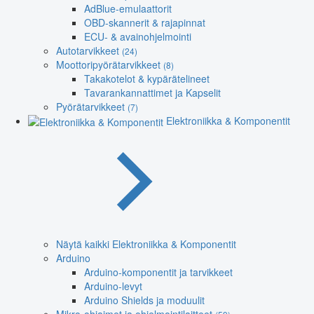
AdBlue-emulaattorit
OBD-skannerit & rajapinnat
ECU- & avainohjelmointi
Autotarvikkeet
(24)
Moottoripyörätarvikkeet
(8)
Takakotelot & kypärätelineet
Tavarankannattimet ja Kapselit
Pyörätarvikkeet
(7)
Elektroniikka & Komponentit
Näytä kaikki Elektroniikka & Komponentit
Arduino
Arduino-komponentit ja tarvikkeet
Arduino-levyt
Arduino Shields ja moduulit