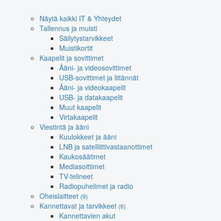
Näytä kaikki IT & Yhteydet
Tallennus ja muisti
Säilytystarvikkeet
Muistikortit
Kaapelit ja sovittimet
Ääni- ja videosovittimet
USB-sovittimet ja liitännät
Ääni- ja videokaapelit
USB- ja datakaapelit
Muut kaapelit
Virtakaapelit
Viestintä ja ääni
Kuulokkeet ja ääni
LNB ja satelliittivastaanottimet
Kaukosäätimet
Mediasoittimet
TV-telineet
Radiopuhelimet ja radio
Oheislaitteet
(9)
Kannettavat ja tarvikkeet
(6)
Kannettavien akut