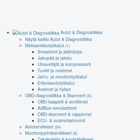
Autot & Diagnostiikka
Näytä kaikki Autot & Diagnostiikka
Mekaanikkotyökalut
(1)
Ilmastointi ja jäähdytys
Jakopää ja jakelu
Ulosvetäjät ja kompressorit
Tunkit ja nostimet
Jarru- ja moottorityökalut
Erikoisautotyökalut
Avaimet ja hylsyt
OBD-diagnostiikka & Skannerit
(6)
OBD-kaapelit & sovittimet
AdBlue-emulaattorit
OBD-skannerit & rajapinnat
ECU- & avainohjelmointi
Autotarvikkeet
(24)
Moottoripyörätarvikkeet
(8)
Takakotelot & kypärätelineet