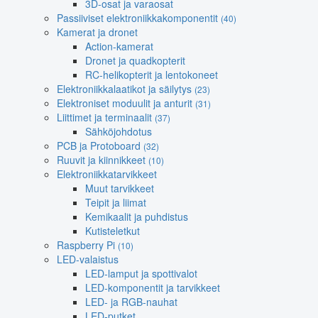
3D-osat ja varaosat
Passiiviset elektroniikkakomponentit
(40)
Kamerat ja dronet
Action-kamerat
Dronet ja quadkopterit
RC-helikopterit ja lentokoneet
Elektroniikkalaatikot ja säilytys
(23)
Elektroniset moduulit ja anturit
(31)
Liittimet ja terminaalit
(37)
Sähköjohdotus
PCB ja Protoboard
(32)
Ruuvit ja kiinnikkeet
(10)
Elektroniikkatarvikkeet
Muut tarvikkeet
Teipit ja liimat
Kemikaalit ja puhdistus
Kutisteletkut
Raspberry Pi
(10)
LED-valaistus
LED-lamput ja spottivalot
LED-komponentit ja tarvikkeet
LED- ja RGB-nauhat
LED-putket