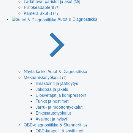
Ladattavat paristot ja akut
(39)
Pistokeadapterit
(7)
Kamera-akut
(134)
Autot & Diagnostiikka
Näytä kaikki Autot & Diagnostiikka
Mekaanikkotyökalut
(1)
Ilmastointi ja jäähdytys
Jakopää ja jakelu
Ulosvetäjät ja kompressorit
Tunkit ja nostimet
Jarru- ja moottorityökalut
Erikoisautotyökalut
Avaimet ja hylsyt
OBD-diagnostiikka & Skannerit
(6)
OBD-kaapelit & sovittimet