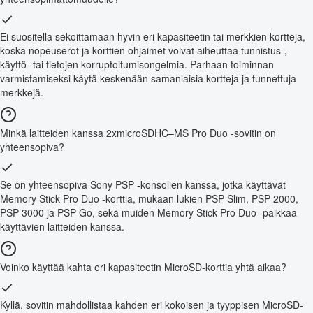
Ei suositella sekoittamaan hyvin eri kapasiteetin tai merkkien kortteja,
koska nopeuserot ja korttien ohjaimet voivat aiheuttaa tunnistus-,
käyttö- tai tietojen korruptoitumisongelmia. Parhaan toiminnan
varmistamiseksi käytä keskenään samanlaisia kortteja ja tunnettuja
merkkejä.
Minkä laitteiden kanssa 2xmicroSDHC–MS Pro Duo -sovitin on
yhteensopiva?
Se on yhteensopiva Sony PSP -konsolien kanssa, jotka käyttävät
Memory Stick Pro Duo -korttia, mukaan lukien PSP Slim, PSP 2000,
PSP 3000 ja PSP Go, sekä muiden Memory Stick Pro Duo -paikkaa
käyttävien laitteiden kanssa.
Voinko käyttää kahta eri kapasiteetin MicroSD-korttia yhtä aikaa?
Kyllä, sovitin mahdollistaa kahden eri kokoisen ja tyyppisen MicroSD-