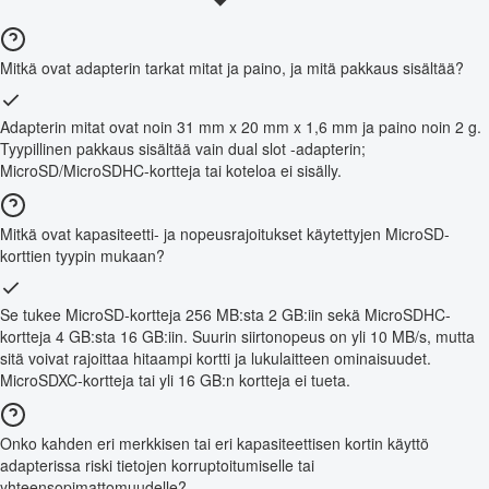
Mitkä ovat adapterin tarkat mitat ja paino, ja mitä pakkaus sisältää?
Adapterin mitat ovat noin 31 mm x 20 mm x 1,6 mm ja paino noin 2 g.
Tyypillinen pakkaus sisältää vain dual slot -adapterin;
MicroSD/MicroSDHC-kortteja tai koteloa ei sisälly.
Mitkä ovat kapasiteetti- ja nopeusrajoitukset käytettyjen MicroSD-
korttien tyypin mukaan?
Se tukee MicroSD-kortteja 256 MB:sta 2 GB:iin sekä MicroSDHC-
kortteja 4 GB:sta 16 GB:iin. Suurin siirtonopeus on yli 10 MB/s, mutta
sitä voivat rajoittaa hitaampi kortti ja lukulaitteen ominaisuudet.
MicroSDXC-kortteja tai yli 16 GB:n kortteja ei tueta.
Onko kahden eri merkkisen tai eri kapasiteettisen kortin käyttö
adapterissa riski tietojen korruptoitumiselle tai
yhteensopimattomuudelle?