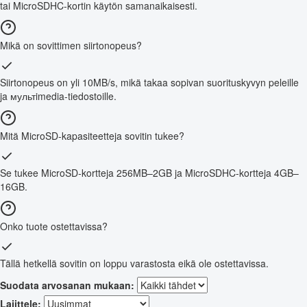
tai MicroSDHC-kortin käytön samanaikaisesti.
Mikä on sovittimen siirtonopeus?
Siirtonopeus on yli 10MB/s, mikä takaa sopivan suorituskyvyn peleille
ja мультimedia-tiedostoille.
Mitä MicroSD-kapasiteetteja sovitin tukee?
Se tukee MicroSD-kortteja 256MB–2GB ja MicroSDHC-kortteja 4GB–
16GB.
Onko tuote ostettavissa?
Tällä hetkellä sovitin on loppu varastosta eikä ole ostettavissa.
Suodata arvosanan mukaan:
Lajittele: