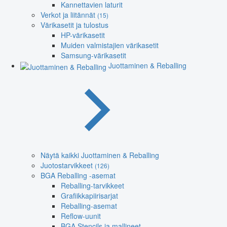
Kannettavien laturit
Verkot ja liitännät
(15)
Värikasetit ja tulostus
HP-värikasetit
Muiden valmistajien värikasetit
Samsung-värikasetit
Juottaminen & Reballing
Näytä kaikki Juottaminen & Reballing
Juotostarvikkeet
(126)
BGA Reballing -asemat
Reballing-tarvikkeet
Grafiikkapiirisarjat
Reballing-asemat
Reflow-uunit
BGA Stencils ja mallineet