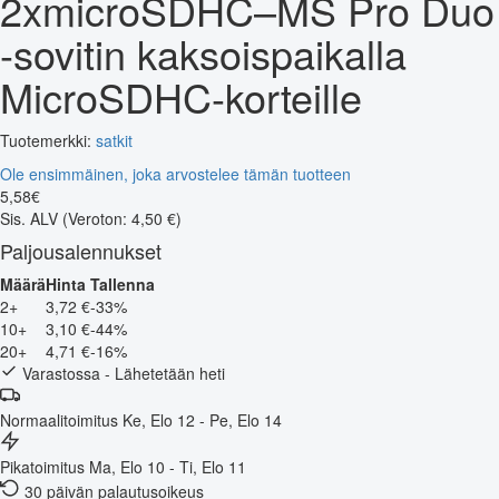
2xmicroSDHC–MS Pro Duo
-sovitin kaksoispaikalla
MicroSDHC-korteille
Tuotemerkki:
satkit
Ole ensimmäinen, joka arvostelee tämän tuotteen
5
,
58
€
Sis. ALV
(Veroton: 4,50 €)
Paljousalennukset
Määrä
Hinta
Tallenna
2+
3,72 €
-33%
10+
3,10 €
-44%
20+
4,71 €
-16%
Varastossa - Lähetetään heti
Normaalitoimitus
Ke, Elo 12 - Pe, Elo 14
Pikatoimitus
Ma, Elo 10 - Ti, Elo 11
30 päivän palautusoikeus