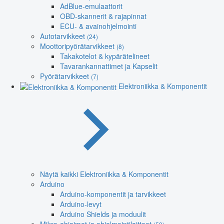
AdBlue-emulaattorit
OBD-skannerit & rajapinnat
ECU- & avainohjelmointi
Autotarvikkeet
(24)
Moottoripyörätarvikkeet
(8)
Takakotelot & kypärätelineet
Tavarankannattimet ja Kapselit
Pyörätarvikkeet
(7)
Elektroniikka & Komponentit
Näytä kaikki Elektroniikka & Komponentit
Arduino
Arduino-komponentit ja tarvikkeet
Arduino-levyt
Arduino Shields ja moduulit