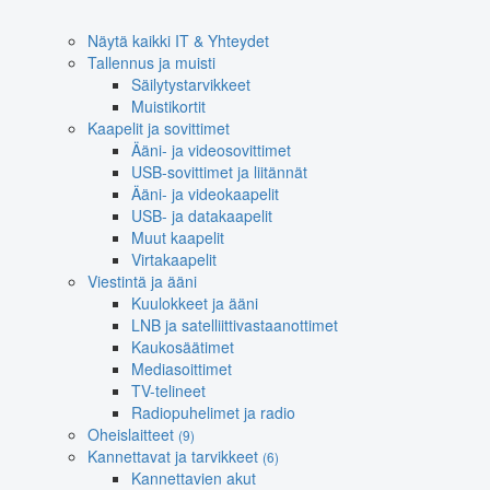
Näytä kaikki IT & Yhteydet
Tallennus ja muisti
Säilytystarvikkeet
Muistikortit
Kaapelit ja sovittimet
Ääni- ja videosovittimet
USB-sovittimet ja liitännät
Ääni- ja videokaapelit
USB- ja datakaapelit
Muut kaapelit
Virtakaapelit
Viestintä ja ääni
Kuulokkeet ja ääni
LNB ja satelliittivastaanottimet
Kaukosäätimet
Mediasoittimet
TV-telineet
Radiopuhelimet ja radio
Oheislaitteet
(9)
Kannettavat ja tarvikkeet
(6)
Kannettavien akut