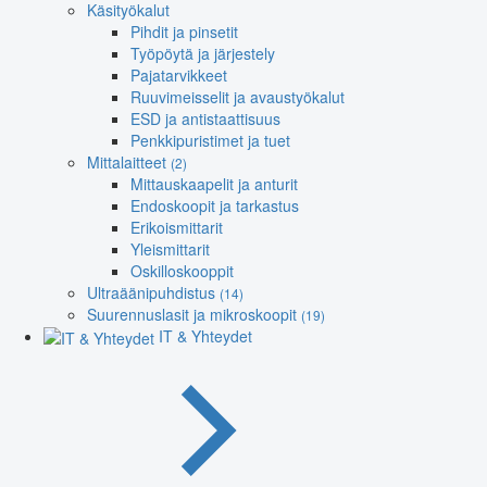
Käsityökalut
Pihdit ja pinsetit
Työpöytä ja järjestely
Pajatarvikkeet
Ruuvimeisselit ja avaustyökalut
ESD ja antistaattisuus
Penkkipuristimet ja tuet
Mittalaitteet
(2)
Mittauskaapelit ja anturit
Endoskoopit ja tarkastus
Erikoismittarit
Yleismittarit
Oskilloskooppit
Ultraäänipuhdistus
(14)
Suurennuslasit ja mikroskoopit
(19)
IT & Yhteydet