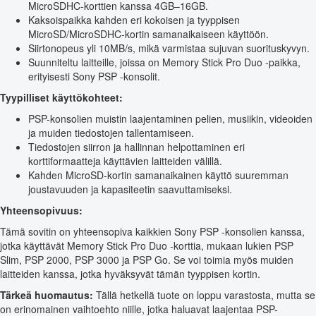
MicroSDHC-korttien kanssa 4GB–16GB.
Kaksoispaikka kahden eri kokoisen ja tyyppisen
MicroSD/MicroSDHC-kortin samanaikaiseen käyttöön.
Siirtonopeus yli 10MB/s, mikä varmistaa sujuvan suorituskyvyn.
Suunniteltu laitteille, joissa on Memory Stick Pro Duo -paikka,
erityisesti Sony PSP -konsolit.
Tyypilliset käyttökohteet:
PSP-konsolien muistin laajentaminen pelien, musiikin, videoiden
ja muiden tiedostojen tallentamiseen.
Tiedostojen siirron ja hallinnan helpottaminen eri
korttiformaatteja käyttävien laitteiden välillä.
Kahden MicroSD-kortin samanaikainen käyttö suuremman
joustavuuden ja kapasiteetin saavuttamiseksi.
Yhteensopivuus:
Tämä sovitin on yhteensopiva kaikkien Sony PSP -konsolien kanssa,
jotka käyttävät Memory Stick Pro Duo -korttia, mukaan lukien PSP
Slim, PSP 2000, PSP 3000 ja PSP Go. Se voi toimia myös muiden
laitteiden kanssa, jotka hyväksyvät tämän tyyppisen kortin.
Tärkeä huomautus:
Tällä hetkellä tuote on loppu varastosta, mutta se
on erinomainen vaihtoehto niille, jotka haluavat laajentaa PSP-