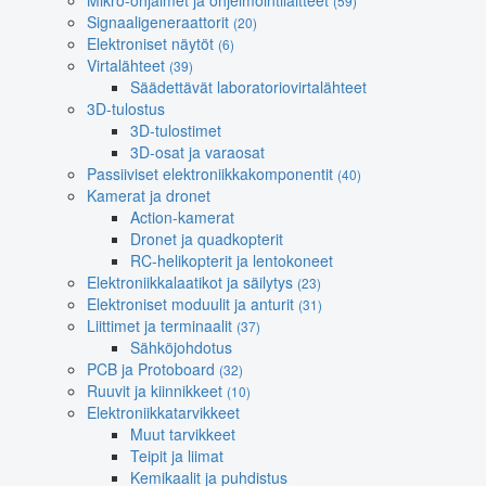
Mikro-ohjaimet ja ohjelmointilaitteet
(59)
Signaaligeneraattorit
(20)
Elektroniset näytöt
(6)
Virtalähteet
(39)
Säädettävät laboratoriovirtalähteet
3D-tulostus
3D-tulostimet
3D-osat ja varaosat
Passiiviset elektroniikkakomponentit
(40)
Kamerat ja dronet
Action-kamerat
Dronet ja quadkopterit
RC-helikopterit ja lentokoneet
Elektroniikkalaatikot ja säilytys
(23)
Elektroniset moduulit ja anturit
(31)
Liittimet ja terminaalit
(37)
Sähköjohdotus
PCB ja Protoboard
(32)
Ruuvit ja kiinnikkeet
(10)
Elektroniikkatarvikkeet
Muut tarvikkeet
Teipit ja liimat
Kemikaalit ja puhdistus