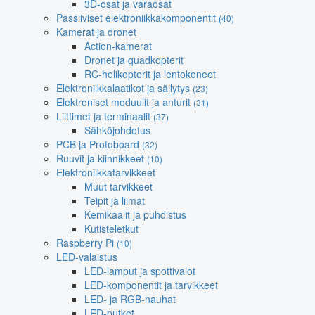
3D-osat ja varaosat
Passiiviset elektroniikkakomponentit
(40)
Kamerat ja dronet
Action-kamerat
Dronet ja quadkopterit
RC-helikopterit ja lentokoneet
Elektroniikkalaatikot ja säilytys
(23)
Elektroniset moduulit ja anturit
(31)
Liittimet ja terminaalit
(37)
Sähköjohdotus
PCB ja Protoboard
(32)
Ruuvit ja kiinnikkeet
(10)
Elektroniikkatarvikkeet
Muut tarvikkeet
Teipit ja liimat
Kemikaalit ja puhdistus
Kutisteletkut
Raspberry Pi
(10)
LED-valaistus
LED-lamput ja spottivalot
LED-komponentit ja tarvikkeet
LED- ja RGB-nauhat
LED-putket