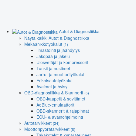
Autot & Diagnostiikka
Näytä kaikki Autot & Diagnostiikka
Mekaanikkotyökalut
(1)
Ilmastointi ja jäähdytys
Jakopää ja jakelu
Ulosvetäjät ja kompressorit
Tunkit ja nostimet
Jarru- ja moottorityökalut
Erikoisautotyökalut
Avaimet ja hylsyt
OBD-diagnostiikka & Skannerit
(6)
OBD-kaapelit & sovittimet
AdBlue-emulaattorit
OBD-skannerit & rajapinnat
ECU- & avainohjelmointi
Autotarvikkeet
(24)
Moottoripyörätarvikkeet
(8)
Takakotelot & kypärätelineet