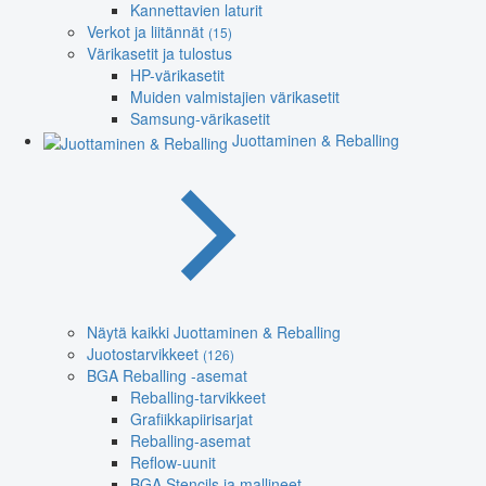
Kannettavien laturit
Verkot ja liitännät
(15)
Värikasetit ja tulostus
HP-värikasetit
Muiden valmistajien värikasetit
Samsung-värikasetit
Juottaminen & Reballing
Näytä kaikki Juottaminen & Reballing
Juotostarvikkeet
(126)
BGA Reballing -asemat
Reballing-tarvikkeet
Grafiikkapiirisarjat
Reballing-asemat
Reflow-uunit
BGA Stencils ja mallineet