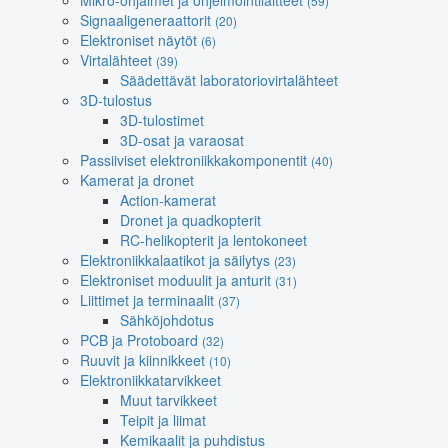
Mikro-ohjaimet ja ohjelmointilaitteet
(59)
Signaaligeneraattorit
(20)
Elektroniset näytöt
(6)
Virtalähteet
(39)
Säädettävät laboratoriovirtalähteet
3D-tulostus
3D-tulostimet
3D-osat ja varaosat
Passiiviset elektroniikkakomponentit
(40)
Kamerat ja dronet
Action-kamerat
Dronet ja quadkopterit
RC-helikopterit ja lentokoneet
Elektroniikkalaatikot ja säilytys
(23)
Elektroniset moduulit ja anturit
(31)
Liittimet ja terminaalit
(37)
Sähköjohdotus
PCB ja Protoboard
(32)
Ruuvit ja kiinnikkeet
(10)
Elektroniikkatarvikkeet
Muut tarvikkeet
Teipit ja liimat
Kemikaalit ja puhdistus