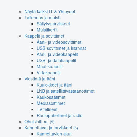
Näytä kaikki IT & Yhteydet
Tallennus ja muisti
Säilytystarvikkeet
Muistikortit
Kaapelit ja sovittimet
Ääni- ja videosovittimet
USB-sovittimet ja liitännät
Ääni- ja videokaapelit
USB- ja datakaapelit
Muut kaapelit
Virtakaapelit
Viestintä ja ääni
Kuulokkeet ja ääni
LNB ja satelliittivastaanottimet
Kaukosäätimet
Mediasoittimet
TV-telineet
Radiopuhelimet ja radio
Oheislaitteet
(9)
Kannettavat ja tarvikkeet
(6)
Kannettavien akut