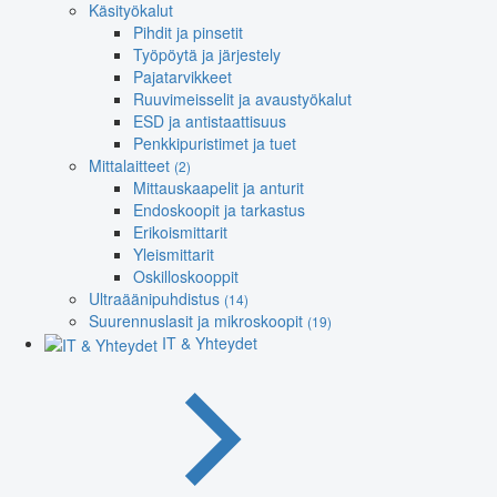
Käsityökalut
Pihdit ja pinsetit
Työpöytä ja järjestely
Pajatarvikkeet
Ruuvimeisselit ja avaustyökalut
ESD ja antistaattisuus
Penkkipuristimet ja tuet
Mittalaitteet
(2)
Mittauskaapelit ja anturit
Endoskoopit ja tarkastus
Erikoismittarit
Yleismittarit
Oskilloskooppit
Ultraäänipuhdistus
(14)
Suurennuslasit ja mikroskoopit
(19)
IT & Yhteydet