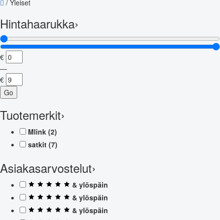
/
Yleiset
Hintahaarukka
›
€
—
€
Go
Tuotemerkit
›
Mlink
(2)
satkit
(7)
Asiakasarvostelut
›
& ylöspäin
& ylöspäin
& ylöspäin