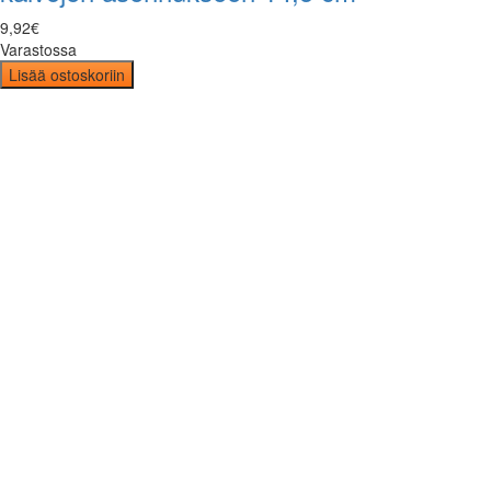
9
,
92
€
Varastossa
Lisää ostoskoriin