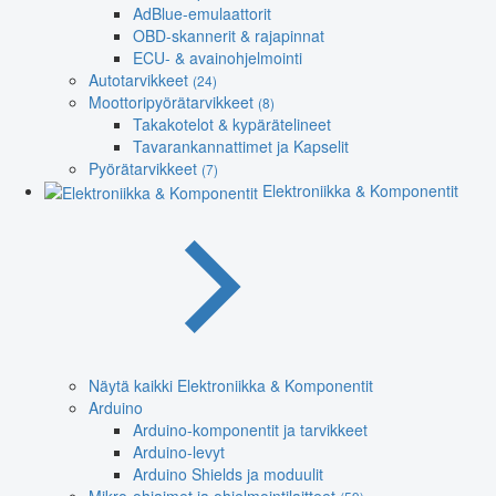
AdBlue-emulaattorit
OBD-skannerit & rajapinnat
ECU- & avainohjelmointi
Autotarvikkeet
(24)
Moottoripyörätarvikkeet
(8)
Takakotelot & kypärätelineet
Tavarankannattimet ja Kapselit
Pyörätarvikkeet
(7)
Elektroniikka & Komponentit
Näytä kaikki Elektroniikka & Komponentit
Arduino
Arduino-komponentit ja tarvikkeet
Arduino-levyt
Arduino Shields ja moduulit