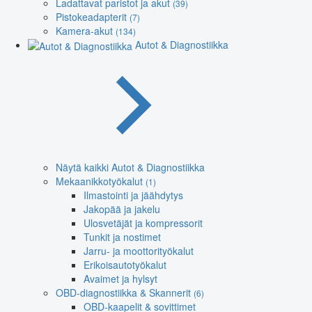
Ladattavat paristot ja akut
(39)
Pistokeadapterit
(7)
Kamera-akut
(134)
Autot & Diagnostiikka
Näytä kaikki Autot & Diagnostiikka
Mekaanikkotyökalut
(1)
Ilmastointi ja jäähdytys
Jakopää ja jakelu
Ulosvetäjät ja kompressorit
Tunkit ja nostimet
Jarru- ja moottorityökalut
Erikoisautotyökalut
Avaimet ja hylsyt
OBD-diagnostiikka & Skannerit
(6)
OBD-kaapelit & sovittimet