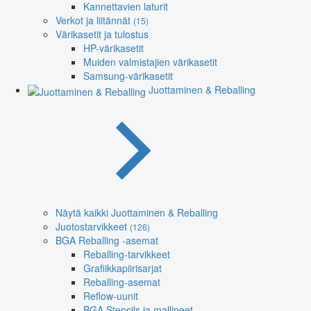
Kannettavien laturit
Verkot ja liitännät
(15)
Värikasetit ja tulostus
HP-värikasetit
Muiden valmistajien värikasetit
Samsung-värikasetit
Juottaminen & Reballing
Näytä kaikki Juottaminen & Reballing
Juotostarvikkeet
(126)
BGA Reballing -asemat
Reballing-tarvikkeet
Grafiikkapiirisarjat
Reballing-asemat
Reflow-uunit
BGA Stencils ja mallineet