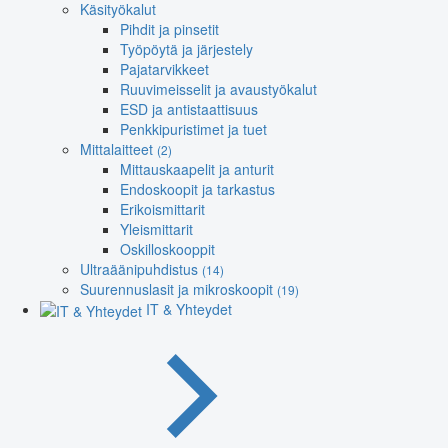
Käsityökalut
Pihdit ja pinsetit
Työpöytä ja järjestely
Pajatarvikkeet
Ruuvimeisselit ja avaustyökalut
ESD ja antistaattisuus
Penkkipuristimet ja tuet
Mittalaitteet
(2)
Mittauskaapelit ja anturit
Endoskoopit ja tarkastus
Erikoismittarit
Yleismittarit
Oskilloskooppit
Ultraäänipuhdistus
(14)
Suurennuslasit ja mikroskoopit
(19)
IT & Yhteydet