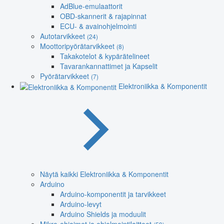
AdBlue-emulaattorit
OBD-skannerit & rajapinnat
ECU- & avainohjelmointi
Autotarvikkeet
(24)
Moottoripyörätarvikkeet
(8)
Takakotelot & kypärätelineet
Tavarankannattimet ja Kapselit
Pyörätarvikkeet
(7)
Elektroniikka & Komponentit
Näytä kaikki Elektroniikka & Komponentit
Arduino
Arduino-komponentit ja tarvikkeet
Arduino-levyt
Arduino Shields ja moduulit