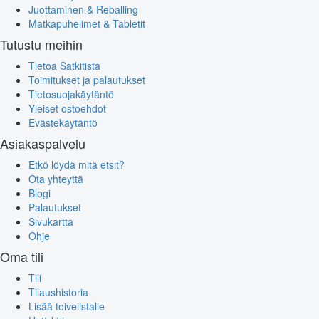
Juottaminen & Reballing
Matkapuhelimet & Tabletit
Tutustu meihin
Tietoa Satkitista
Toimitukset ja palautukset
Tietosuojakäytäntö
Yleiset ostoehdot
Evästekäytäntö
Asiakaspalvelu
Etkö löydä mitä etsit?
Ota yhteyttä
Blogi
Palautukset
Sivukartta
Ohje
Oma tili
Tili
Tilaushistoria
Lisää toivelistalle