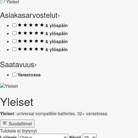
/
Yleiset
Asiakasarvostelut
›
& ylöspäin
& ylöspäin
& ylöspäin
& ylöspäin
Saatavuus
›
Varastossa
Yleiset
Yleiset
: universal compatible batteries. 32+ varastossa.
Suodattimet
Tuloksia ei löytynyt
Lajittele
Näytä