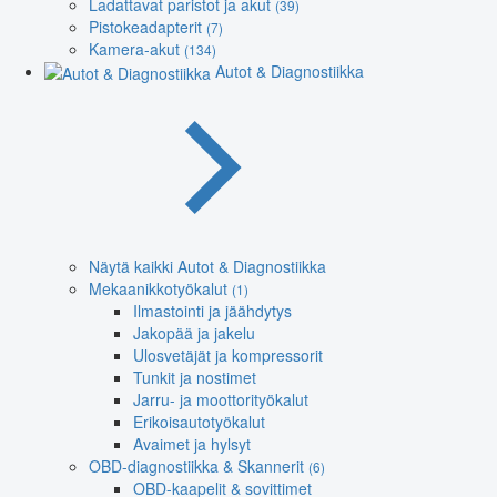
Ladattavat paristot ja akut
(39)
Pistokeadapterit
(7)
Kamera-akut
(134)
Autot & Diagnostiikka
Näytä kaikki Autot & Diagnostiikka
Mekaanikkotyökalut
(1)
Ilmastointi ja jäähdytys
Jakopää ja jakelu
Ulosvetäjät ja kompressorit
Tunkit ja nostimet
Jarru- ja moottorityökalut
Erikoisautotyökalut
Avaimet ja hylsyt
OBD-diagnostiikka & Skannerit
(6)
OBD-kaapelit & sovittimet