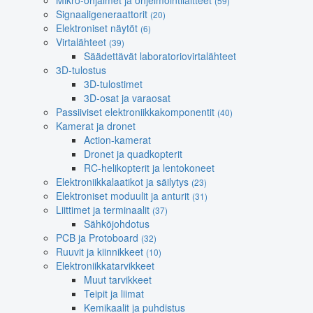
Mikro-ohjaimet ja ohjelmointilaitteet
(59)
Signaaligeneraattorit
(20)
Elektroniset näytöt
(6)
Virtalähteet
(39)
Säädettävät laboratoriovirtalähteet
3D-tulostus
3D-tulostimet
3D-osat ja varaosat
Passiiviset elektroniikkakomponentit
(40)
Kamerat ja dronet
Action-kamerat
Dronet ja quadkopterit
RC-helikopterit ja lentokoneet
Elektroniikkalaatikot ja säilytys
(23)
Elektroniset moduulit ja anturit
(31)
Liittimet ja terminaalit
(37)
Sähköjohdotus
PCB ja Protoboard
(32)
Ruuvit ja kiinnikkeet
(10)
Elektroniikkatarvikkeet
Muut tarvikkeet
Teipit ja liimat
Kemikaalit ja puhdistus