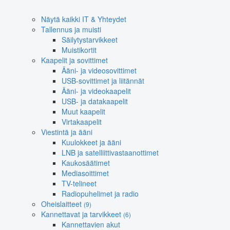
Näytä kaikki IT & Yhteydet
Tallennus ja muisti
Säilytystarvikkeet
Muistikortit
Kaapelit ja sovittimet
Ääni- ja videosovittimet
USB-sovittimet ja liitännät
Ääni- ja videokaapelit
USB- ja datakaapelit
Muut kaapelit
Virtakaapelit
Viestintä ja ääni
Kuulokkeet ja ääni
LNB ja satelliittivastaanottimet
Kaukosäätimet
Mediasoittimet
TV-telineet
Radiopuhelimet ja radio
Oheislaitteet
(9)
Kannettavat ja tarvikkeet
(6)
Kannettavien akut