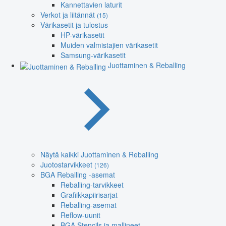
Kannettavien laturit
Verkot ja liitännät
(15)
Värikasetit ja tulostus
HP-värikasetit
Muiden valmistajien värikasetit
Samsung-värikasetit
Juottaminen & Reballing
Näytä kaikki Juottaminen & Reballing
Juotostarvikkeet
(126)
BGA Reballing -asemat
Reballing-tarvikkeet
Grafiikkapiirisarjat
Reballing-asemat
Reflow-uunit
BGA Stencils ja mallineet