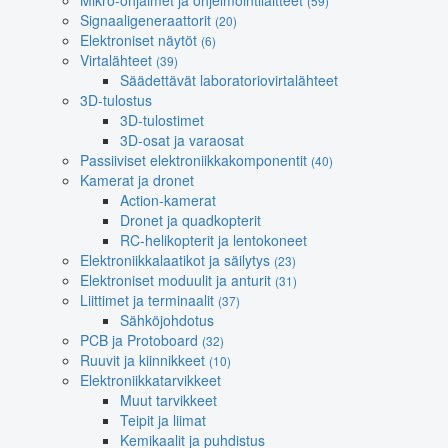
Mikro-ohjaimet ja ohjelmointilaitteet
(59)
Signaaligeneraattorit
(20)
Elektroniset näytöt
(6)
Virtalähteet
(39)
Säädettävät laboratoriovirtalähteet
3D-tulostus
3D-tulostimet
3D-osat ja varaosat
Passiiviset elektroniikkakomponentit
(40)
Kamerat ja dronet
Action-kamerat
Dronet ja quadkopterit
RC-helikopterit ja lentokoneet
Elektroniikkalaatikot ja säilytys
(23)
Elektroniset moduulit ja anturit
(31)
Liittimet ja terminaalit
(37)
Sähköjohdotus
PCB ja Protoboard
(32)
Ruuvit ja kiinnikkeet
(10)
Elektroniikkatarvikkeet
Muut tarvikkeet
Teipit ja liimat
Kemikaalit ja puhdistus