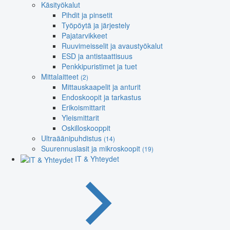
Käsityökalut
Pihdit ja pinsetit
Työpöytä ja järjestely
Pajatarvikkeet
Ruuvimeisselit ja avaustyökalut
ESD ja antistaattisuus
Penkkipuristimet ja tuet
Mittalaitteet
(2)
Mittauskaapelit ja anturit
Endoskoopit ja tarkastus
Erikoismittarit
Yleismittarit
Oskilloskooppit
Ultraäänipuhdistus
(14)
Suurennuslasit ja mikroskoopit
(19)
IT & Yhteydet