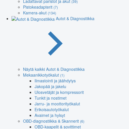
Ladattavat paristot ja akut
(39)
Pistokeadapterit
(7)
Kamera-akut
(134)
Autot & Diagnostiikka
Näytä kaikki Autot & Diagnostiikka
Mekaanikkotyökalut
(1)
Ilmastointi ja jäähdytys
Jakopää ja jakelu
Ulosvetäjät ja kompressorit
Tunkit ja nostimet
Jarru- ja moottorityökalut
Erikoisautotyökalut
Avaimet ja hylsyt
OBD-diagnostiikka & Skannerit
(6)
OBD-kaapelit & sovittimet