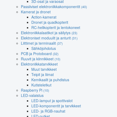
3D-osat ja varaosat
Passiiviset elektroniikkakomponentit
(40)
Kamerat ja dronet
Action-kamerat
Dronet ja quadkopterit
RC-helikopterit ja lentokoneet
Elektroniikkalaatikot ja säilytys
(23)
Elektroniset moduulit ja anturit
(31)
Liittimet ja terminaalit
(37)
Sähköjohdotus
PCB ja Protoboard
(32)
Ruuvit ja kiinnikkeet
(10)
Elektroniikkatarvikkeet
Muut tarvikkeet
Teipit ja liimat
Kemikaalit ja puhdistus
Kutisteletkut
Raspberry Pi
(10)
LED-valaistus
LED-lamput ja spottivalot
LED-komponentit ja tarvikkeet
LED- ja RGB-nauhat
LED-putket