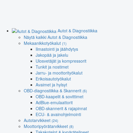
Autot & Diagnostiikka
Näytä kaikki Autot & Diagnostiikka
Mekaanikkotyökalut
(1)
Ilmastointi ja jäähdytys
Jakopää ja jakelu
Ulosvetäjät ja kompressorit
Tunkit ja nostimet
Jarru- ja moottorityökalut
Erikoisautotyökalut
Avaimet ja hylsyt
OBD-diagnostiikka & Skannerit
(6)
OBD-kaapelit & sovittimet
AdBlue-emulaattorit
OBD-skannerit & rajapinnat
ECU- & avainohjelmointi
Autotarvikkeet
(24)
Moottoripyörätarvikkeet
(8)
Takakotelot & kypärätelineet