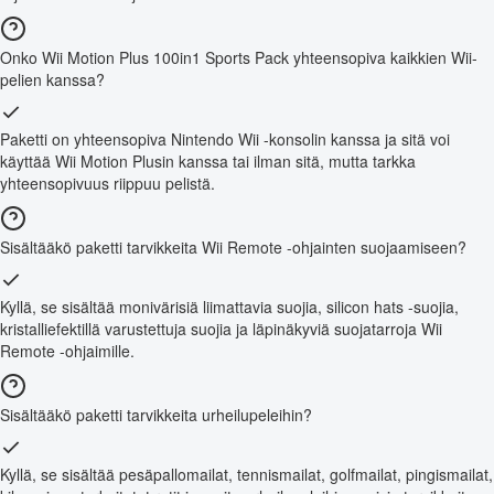
Onko Wii Motion Plus 100in1 Sports Pack yhteensopiva kaikkien Wii-
pelien kanssa?
Paketti on yhteensopiva Nintendo Wii -konsolin kanssa ja sitä voi
käyttää Wii Motion Plusin kanssa tai ilman sitä, mutta tarkka
yhteensopivuus riippuu pelistä.
Sisältääkö paketti tarvikkeita Wii Remote -ohjainten suojaamiseen?
Kyllä, se sisältää monivärisiä liimattavia suojia, silicon hats -suojia,
kristalliefektillä varustettuja suojia ja läpinäkyviä suojatarroja Wii
Remote -ohjaimille.
Sisältääkö paketti tarvikkeita urheilupeleihin?
Kyllä, se sisältää pesäpallomailat, tennismailat, golfmailat, pingismailat,