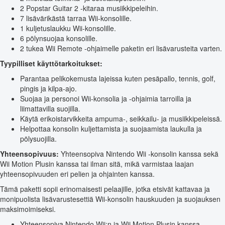
2 Popstar Guitar 2 -kitaraa musiikkipeleihin.
7 lisävärikästä tarraa Wii-konsolille.
1 kuljetuslaukku Wii-konsolille.
6 pölynsuojaa konsolille.
2 tukea Wii Remote -ohjaimelle paketin eri lisävarusteita varten.
Tyypilliset käyttötarkoitukset:
Parantaa pelikokemusta lajeissa kuten pesäpallo, tennis, golf,
pingis ja kilpa-ajo.
Suojaa ja personoi Wii-konsolia ja -ohjaimia tarroilla ja
liimattavilla suojilla.
Käytä erikoistarvikkeita ampuma-, seikkailu- ja musiikkipeleissä.
Helpottaa konsolin kuljettamista ja suojaamista laukulla ja
pölysuojilla.
Yhteensopivuus:
Yhteensopiva Nintendo Wii -konsolin kanssa sekä
Wii Motion Plusin kanssa tai ilman sitä, mikä varmistaa laajan
yhteensopivuuden eri pelien ja ohjainten kanssa.
Tämä paketti sopii erinomaisesti pelaajille, jotka etsivät kattavaa ja
monipuolista lisävarustesettiä Wii-konsolin hauskuuden ja suojauksen
maksimoimiseksi.
Yhteensopiva Nintendo Wii:n ja Wii Motion Plusin kanssa