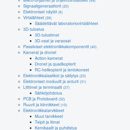
Mikro-ohjaimet ja ohjelmointilaitteet
(59)
Signaaligeneraattorit
(20)
Elektroniset näytöt
(6)
Virtalähteet
(39)
Säädettävät laboratoriovirtalähteet
3D-tulostus
3D-tulostimet
3D-osat ja varaosat
Passiiviset elektroniikkakomponentit
(40)
Kamerat ja dronet
Action-kamerat
Dronet ja quadkopterit
RC-helikopterit ja lentokoneet
Elektroniikkalaatikot ja säilytys
(23)
Elektroniset moduulit ja anturit
(31)
Liittimet ja terminaalit
(37)
Sähköjohdotus
PCB ja Protoboard
(32)
Ruuvit ja kiinnikkeet
(10)
Elektroniikkatarvikkeet
Muut tarvikkeet
Teipit ja liimat
Kemikaalit ja puhdistus