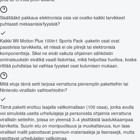
Sisältääkö pakkaus elektronisia osia vai ovatko kaikki tarvikkeet
puhtaasti mekaanisia/fyysisiä?
Kaikki Wii Motion Plus 100in1 Sports Pack -paketin osat ovat
passiivisia tarvikkeita, eli niissä ei ole piirejä tai elektronisia
komponentteja. Siksi ne eivät vaikuta ohjaimen sähköisiin
ominaisuuksiin eivätkä vaadi lisävirtaa, mikä helpottaa huoltoa, koska
riittää puhdistaa tai vaihtaa fyysiset osat kulumisen mukaan.
Mitä etuja tämä setti tarjoaa verrattuna pienempiin paketteihin tai
Nintendo-virallisiin vaihtoehtoihin?
Tämä paketti erottuu laajalla valikoimallaan (100 osaa), jonka avulla
voi simuloida useita urheilulajeja ja personoida ohjaimia verrattuna
virallisiin setteihin, joissa on yleensä 3–4 yksittäistä laadukkaampaa
tarviketta. Suurin etu on monipuolisuus ja muokattavuus, kun taas
viralliset mallit painottavat premium-materiaaleja ja lisenssejä, mutta
rajoittavat urheilulajien valikoimaa.