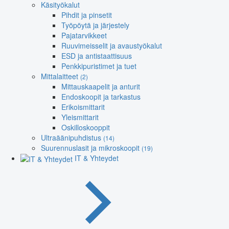
Käsityökalut
Pihdit ja pinsetit
Työpöytä ja järjestely
Pajatarvikkeet
Ruuvimeisselit ja avaustyökalut
ESD ja antistaattisuus
Penkkipuristimet ja tuet
Mittalaitteet
(2)
Mittauskaapelit ja anturit
Endoskoopit ja tarkastus
Erikoismittarit
Yleismittarit
Oskilloskooppit
Ultraäänipuhdistus
(14)
Suurennuslasit ja mikroskoopit
(19)
IT & Yhteydet