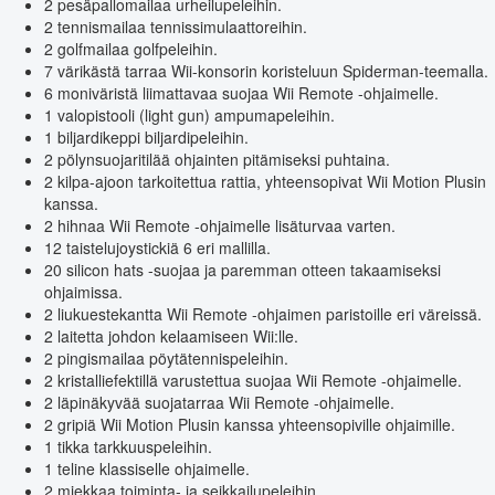
2 pesäpallomailaa urheilupeleihin.
2 tennismailaa tennissimulaattoreihin.
2 golfmailaa golfpeleihin.
7 värikästä tarraa Wii-konsorin koristeluun Spiderman-teemalla.
6 moniväristä liimattavaa suojaa Wii Remote -ohjaimelle.
1 valopistooli (light gun) ampumapeleihin.
1 biljardikeppi biljardipeleihin.
2 pölynsuojaritilää ohjainten pitämiseksi puhtaina.
2 kilpa-ajoon tarkoitettua rattia, yhteensopivat Wii Motion Plusin
kanssa.
2 hihnaa Wii Remote -ohjaimelle lisäturvaa varten.
12 taistelujoystickiä 6 eri mallilla.
20 silicon hats -suojaa ja paremman otteen takaamiseksi
ohjaimissa.
2 liukuestekantta Wii Remote -ohjaimen paristoille eri väreissä.
2 laitetta johdon kelaamiseen Wii:lle.
2 pingismailaa pöytätennispeleihin.
2 kristalliefektillä varustettua suojaa Wii Remote -ohjaimelle.
2 läpinäkyvää suojatarraa Wii Remote -ohjaimelle.
2 gripiä Wii Motion Plusin kanssa yhteensopiville ohjaimille.
1 tikka tarkkuuspeleihin.
1 teline klassiselle ohjaimelle.
2 miekkaa toiminta- ja seikkailupeleihin.