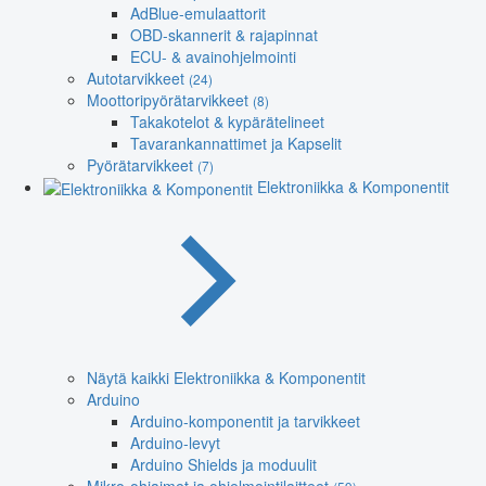
AdBlue-emulaattorit
OBD-skannerit & rajapinnat
ECU- & avainohjelmointi
Autotarvikkeet
(24)
Moottoripyörätarvikkeet
(8)
Takakotelot & kypärätelineet
Tavarankannattimet ja Kapselit
Pyörätarvikkeet
(7)
Elektroniikka & Komponentit
Näytä kaikki Elektroniikka & Komponentit
Arduino
Arduino-komponentit ja tarvikkeet
Arduino-levyt
Arduino Shields ja moduulit