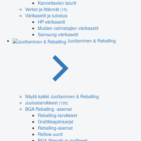
Kannettavien laturit
Verkot ja liitännät
(15)
Värikasetit ja tulostus
HP-värikasetit
Muiden valmistajien värikasetit
Samsung-värikasetit
Juottaminen & Reballing
Näytä kaikki Juottaminen & Reballing
Juotostarvikkeet
(126)
BGA Reballing -asemat
Reballing-tarvikkeet
Grafiikkapiirisarjat
Reballing-asemat
Reflow-uunit
BGA Stencils ja mallineet