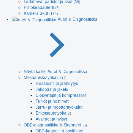
Ladattavat paristot ja akut
(39)
Pistokeadapterit
(7)
Kamera-akut
(134)
Autot & Diagnostiikka
Näytä kaikki Autot & Diagnostiikka
Mekaanikkotyökalut
(1)
Ilmastointi ja jäähdytys
Jakopää ja jakelu
Ulosvetäjät ja kompressorit
Tunkit ja nostimet
Jarru- ja moottorityökalut
Erikoisautotyökalut
Avaimet ja hylsyt
OBD-diagnostiikka & Skannerit
(6)
OBD-kaapelit & sovittimet