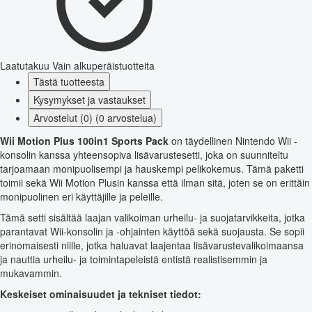
Laatutakuu
Vain alkuperäistuotteita
Tästä tuotteesta
Kysymykset ja vastaukset
Arvostelut (0) (0 arvostelua)
Wii Motion Plus 100in1 Sports Pack
on täydellinen Nintendo Wii -
konsolin kanssa yhteensopiva lisävarustesetti, joka on suunniteltu
tarjoamaan monipuolisempi ja hauskempi pelikokemus. Tämä paketti
toimii sekä Wii Motion Plusin kanssa että ilman sitä, joten se on erittäin
monipuolinen eri käyttäjille ja peleille.
Tämä setti sisältää laajan valikoiman urheilu- ja suojatarvikkeita, jotka
parantavat Wii-konsolin ja -ohjainten käyttöä sekä suojausta. Se sopii
erinomaisesti niille, jotka haluavat laajentaa lisävarustevalikoimaansa
ja nauttia urheilu- ja toimintapeleistä entistä realistisemmin ja
mukavammin.
Keskeiset ominaisuudet ja tekniset tiedot: