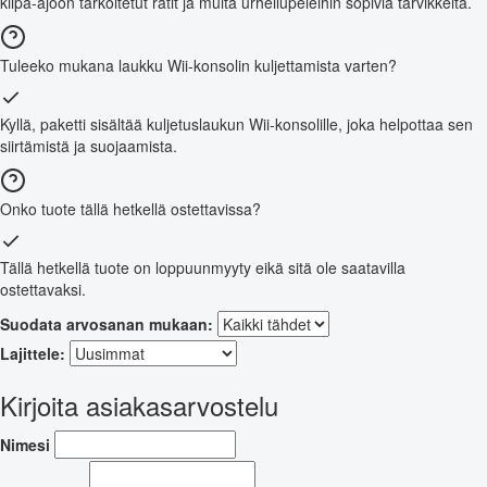
kilpa-ajoon tarkoitetut ratit ja muita urheilupeleihin sopivia tarvikkeita.
Tuleeko mukana laukku Wii-konsolin kuljettamista varten?
Kyllä, paketti sisältää kuljetuslaukun Wii-konsolille, joka helpottaa sen
siirtämistä ja suojaamista.
Onko tuote tällä hetkellä ostettavissa?
Tällä hetkellä tuote on loppuunmyyty eikä sitä ole saatavilla
ostettavaksi.
Suodata arvosanan mukaan:
Lajittele:
Kirjoita asiakasarvostelu
Nimesi