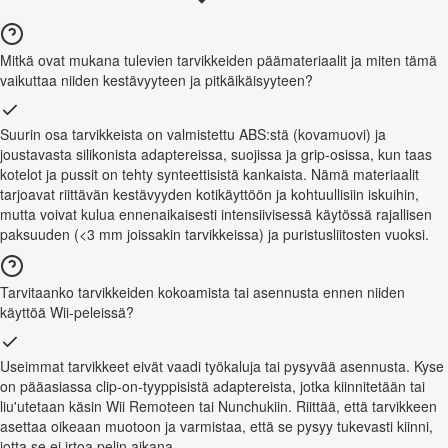
Mitkä ovat mukana tulevien tarvikkeiden päämateriaalit ja miten tämä
vaikuttaa niiden kestävyyteen ja pitkäikäisyyteen?
Suurin osa tarvikkeista on valmistettu ABS:stä (kovamuovi) ja
joustavasta silikonista adaptereissa, suojissa ja grip-osissa, kun taas
kotelot ja pussit on tehty synteettisistä kankaista. Nämä materiaalit
tarjoavat riittävän kestävyyden kotikäyttöön ja kohtuullisiin iskuihin,
mutta voivat kulua ennenaikaisesti intensiivisessä käytössä rajallisen
paksuuden (<3 mm joissakin tarvikkeissa) ja puristusliitosten vuoksi.
Tarvitaanko tarvikkeiden kokoamista tai asennusta ennen niiden
käyttöä Wii-peleissä?
Useimmat tarvikkeet eivät vaadi työkaluja tai pysyvää asennusta. Kyse
on pääasiassa clip-on-tyyppisistä adaptereista, jotka kiinnitetään tai
liu'utetaan käsin Wii Remoteen tai Nunchukiin. Riittää, että tarvikkeen
asettaa oikeaan muotoon ja varmistaa, että se pysyy tukevasti kiinni,
jotta se ei irtoa pelin aikana.