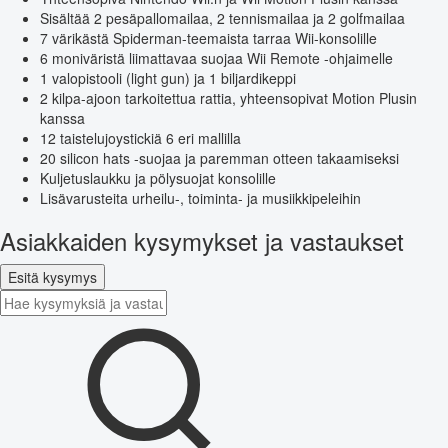
Sisältää 2 pesäpallomailaa, 2 tennismailaa ja 2 golfmailaa
7 värikästä Spiderman-teemaista tarraa Wii-konsolille
6 moniväristä liimattavaa suojaa Wii Remote -ohjaimelle
1 valopistooli (light gun) ja 1 biljardikeppi
2 kilpa-ajoon tarkoitettua rattia, yhteensopivat Motion Plusin
kanssa
12 taistelujoystickiä 6 eri mallilla
20 silicon hats -suojaa ja paremman otteen takaamiseksi
Kuljetuslaukku ja pölysuojat konsolille
Lisävarusteita urheilu-, toiminta- ja musiikkipeleihin
Asiakkaiden kysymykset ja vastaukset
Esitä kysymys