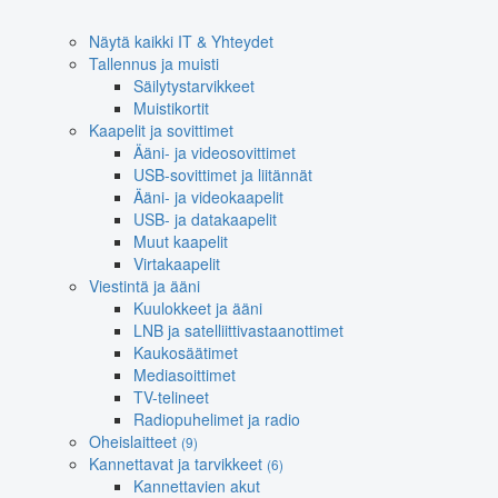
Näytä kaikki IT & Yhteydet
Tallennus ja muisti
Säilytystarvikkeet
Muistikortit
Kaapelit ja sovittimet
Ääni- ja videosovittimet
USB-sovittimet ja liitännät
Ääni- ja videokaapelit
USB- ja datakaapelit
Muut kaapelit
Virtakaapelit
Viestintä ja ääni
Kuulokkeet ja ääni
LNB ja satelliittivastaanottimet
Kaukosäätimet
Mediasoittimet
TV-telineet
Radiopuhelimet ja radio
Oheislaitteet
(9)
Kannettavat ja tarvikkeet
(6)
Kannettavien akut