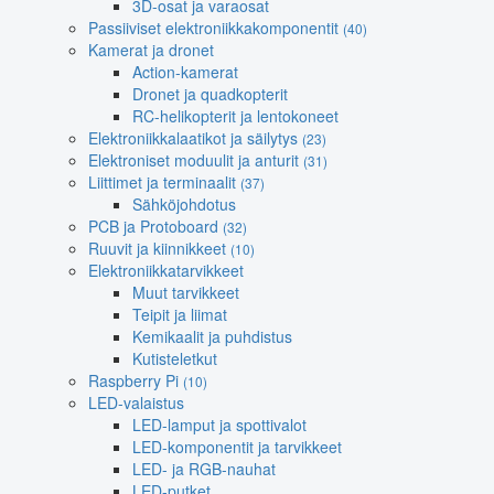
3D-osat ja varaosat
Passiiviset elektroniikkakomponentit
(40)
Kamerat ja dronet
Action-kamerat
Dronet ja quadkopterit
RC-helikopterit ja lentokoneet
Elektroniikkalaatikot ja säilytys
(23)
Elektroniset moduulit ja anturit
(31)
Liittimet ja terminaalit
(37)
Sähköjohdotus
PCB ja Protoboard
(32)
Ruuvit ja kiinnikkeet
(10)
Elektroniikkatarvikkeet
Muut tarvikkeet
Teipit ja liimat
Kemikaalit ja puhdistus
Kutisteletkut
Raspberry Pi
(10)
LED-valaistus
LED-lamput ja spottivalot
LED-komponentit ja tarvikkeet
LED- ja RGB-nauhat
LED-putket