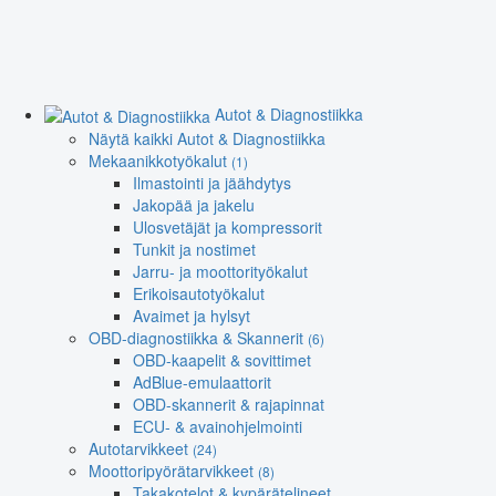
Autot & Diagnostiikka
Näytä kaikki Autot & Diagnostiikka
Mekaanikkotyökalut
(1)
Ilmastointi ja jäähdytys
Jakopää ja jakelu
Ulosvetäjät ja kompressorit
Tunkit ja nostimet
Jarru- ja moottorityökalut
Erikoisautotyökalut
Avaimet ja hylsyt
OBD-diagnostiikka & Skannerit
(6)
OBD-kaapelit & sovittimet
AdBlue-emulaattorit
OBD-skannerit & rajapinnat
ECU- & avainohjelmointi
Autotarvikkeet
(24)
Moottoripyörätarvikkeet
(8)
Takakotelot & kypärätelineet