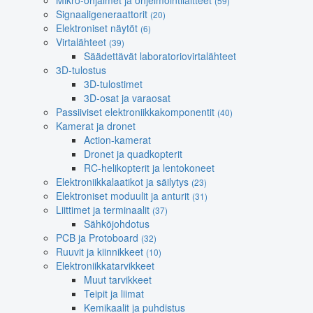
Mikro-ohjaimet ja ohjelmointilaitteet
(59)
Signaaligeneraattorit
(20)
Elektroniset näytöt
(6)
Virtalähteet
(39)
Säädettävät laboratoriovirtalähteet
3D-tulostus
3D-tulostimet
3D-osat ja varaosat
Passiiviset elektroniikkakomponentit
(40)
Kamerat ja dronet
Action-kamerat
Dronet ja quadkopterit
RC-helikopterit ja lentokoneet
Elektroniikkalaatikot ja säilytys
(23)
Elektroniset moduulit ja anturit
(31)
Liittimet ja terminaalit
(37)
Sähköjohdotus
PCB ja Protoboard
(32)
Ruuvit ja kiinnikkeet
(10)
Elektroniikkatarvikkeet
Muut tarvikkeet
Teipit ja liimat
Kemikaalit ja puhdistus