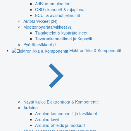
AdBlue-emulaattorit
OBD-skannerit & rajapinnat
ECU- & avainohjelmointi
Autotarvikkeet
(24)
Moottoripyörätarvikkeet
(8)
Takakotelot & kypärätelineet
Tavarankannattimet ja Kapselit
Pyörätarvikkeet
(7)
Elektroniikka & Komponentit
Näytä kaikki Elektroniikka & Komponentit
Arduino
Arduino-komponentit ja tarvikkeet
Arduino-levyt
Arduino Shields ja moduulit