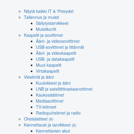
Näytä kaikki IT & Yhteydet
Tallennus ja muisti
Säilytystarvikkeet
Muistikortit
Kaapelit ja sovittimet
Ääni- ja videosovittimet
USB-sovittimet ja liitännät
Ääni- ja videokaapelit
USB- ja datakaapelit
Muut kaapelit
Virtakaapelit
Viestintä ja ääni
Kuulokkeet ja ääni
LNB ja satelliittivastaanottimet
Kaukosäätimet
Mediasoittimet
TV-telineet
Radiopuhelimet ja radio
Oheislaitteet
(9)
Kannettavat ja tarvikkeet
(6)
Kannettavien akut