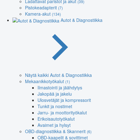
Ladattavat paristot ja akut
(39)
Pistokeadapterit
(7)
Kamera-akut
(134)
Autot & Diagnostiikka
Näytä kaikki Autot & Diagnostiikka
Mekaanikkotyökalut
(1)
Ilmastointi ja jäähdytys
Jakopää ja jakelu
Ulosvetäjät ja kompressorit
Tunkit ja nostimet
Jarru- ja moottorityökalut
Erikoisautotyökalut
Avaimet ja hylsyt
OBD-diagnostiikka & Skannerit
(6)
OBD-kaapelit & sovittimet