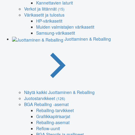
Kannettavien laturit
Verkot ja liitännät
(15)
Värikasetit ja tulostus
HP-värikasetit
Muiden valmistajien värikasetit
Samsung-värikasetit
Juottaminen & Reballing
Näytä kaikki Juottaminen & Reballing
Juotostarvikkeet
(126)
BGA Reballing -asemat
Reballing-tarvikkeet
Grafiikkapiirisarjat
Reballing-asemat
Reflow-uunit
BGA Stencils ja mallineet