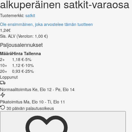
alkuperäinen satkit-varaosa
Tuotemerkki:
satkit
Ole ensimmäinen, joka arvostelee tämän tuotteen
1
,
24
€
Sis. ALV
(Veroton: 1,00 €)
Paljousalennukset
Määrä
Hinta
Tallenna
2+
1,18 €
-5%
10+
1,12 €
-10%
20+
0,93 €
-25%
Loppunut
Normaalitoimitus
Ke, Elo 12 - Pe, Elo 14
Pikatoimitus
Ma, Elo 10 - Ti, Elo 11
30 päivän palautusoikeus