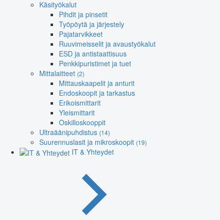
Käsityökalut
Pihdit ja pinsetit
Työpöytä ja järjestely
Pajatarvikkeet
Ruuvimeisselit ja avaustyökalut
ESD ja antistaattisuus
Penkkipuristimet ja tuet
Mittalaitteet
(2)
Mittauskaapelit ja anturit
Endoskoopit ja tarkastus
Erikoismittarit
Yleismittarit
Oskilloskooppit
Ultraäänipuhdistus
(14)
Suurennuslasit ja mikroskoopit
(19)
IT & Yhteydet