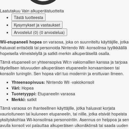
Laatutakuu
Vain alkuperäistuotteita
Tästä tuotteesta
Kysymykset ja vastaukset
Arvostelut (0) (0 arvostelua)
Wii-etupaneeli hopea
on varaosa, joka on suunniteltu käyttäjille, jotka
haluavat entisöidä tai personoida Nintendo Wii -konsolinsa tyylikkäällä
hopeisella viimeistelyllä ja satkit-merkin alkuperäisellä osalla.
Tämä etupaneeli on yhteensopiva Wii:n vakiomallien kanssa ja tarjoaa
täydellisen istuvuuden alkuperäisen etupaneelin korvaamiseen tai
konsolin tuningiin. Sen hopea väri tuo modernin ja erottuvan ilmeen.
Yhteensopivuus:
Nintendo Wii -vakiokonsoli
Väri:
Hopea
Tuotetyyppi:
Etupaneelin varaosa
Merkki:
satkit
Tämä varaosa on ihanteellinen käyttäjille, jotka haluavat korjata
vaurioituneen tai kuluneen etupaneelin, tai niille, jotka etsivät hopeista
yksityiskohtaa Wii-konsolinsa personointiin. Asennus on helppoa ja sen
avulla konsoli voi palauttaa alkuperäisen ulkonäkönsä tai saada uuden