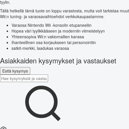
tyylin.
Tällä hetkellä tämä tuote on loppu varastosta, mutta voit tarkistaa muut
Wii:n tuning- ja varaosavaihtoehdot verkkokaupastamme.
Varaosa Nintendo Wii -konsolin etupaneeliin
Hopea väri tyylikkääseen ja moderniin viimeistelyyn
Yhteensopiva Wii:n vakiomallien kanssa
Ihanteellinen osa korjaukseen tai personointiin
satkit-merkki, laadukas varaosa
Asiakkaiden kysymykset ja vastaukset
Esitä kysymys