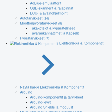
AdBlue-emulaattorit
OBD-skannerit & rajapinnat
ECU- & avainohjelmointi
Autotarvikkeet
(24)
Moottoripyörätarvikkeet
(8)
Takakotelot & kypärätelineet
Tavarankannattimet ja Kapselit
Pyörätarvikkeet
(7)
Elektroniikka & Komponentit
Näytä kaikki Elektroniikka & Komponentit
Arduino
Arduino-komponentit ja tarvikkeet
Arduino-levyt
Arduino Shields ja moduulit