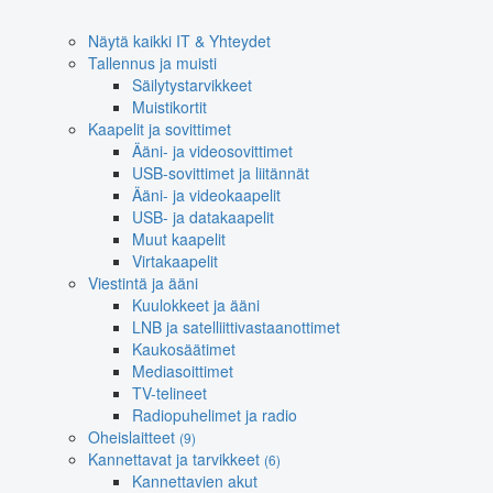
Näytä kaikki IT & Yhteydet
Tallennus ja muisti
Säilytystarvikkeet
Muistikortit
Kaapelit ja sovittimet
Ääni- ja videosovittimet
USB-sovittimet ja liitännät
Ääni- ja videokaapelit
USB- ja datakaapelit
Muut kaapelit
Virtakaapelit
Viestintä ja ääni
Kuulokkeet ja ääni
LNB ja satelliittivastaanottimet
Kaukosäätimet
Mediasoittimet
TV-telineet
Radiopuhelimet ja radio
Oheislaitteet
(9)
Kannettavat ja tarvikkeet
(6)
Kannettavien akut