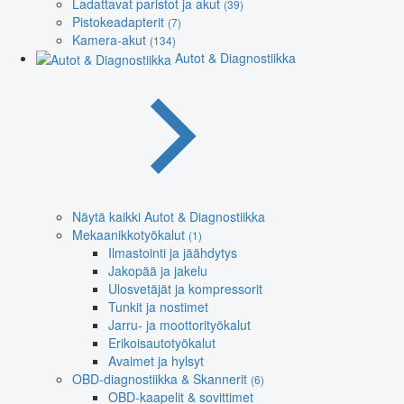
Ladattavat paristot ja akut
(39)
Pistokeadapterit
(7)
Kamera-akut
(134)
Autot & Diagnostiikka
Näytä kaikki Autot & Diagnostiikka
Mekaanikkotyökalut
(1)
Ilmastointi ja jäähdytys
Jakopää ja jakelu
Ulosvetäjät ja kompressorit
Tunkit ja nostimet
Jarru- ja moottorityökalut
Erikoisautotyökalut
Avaimet ja hylsyt
OBD-diagnostiikka & Skannerit
(6)
OBD-kaapelit & sovittimet