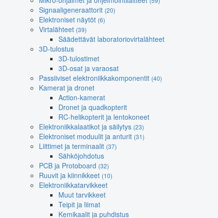
Mikro-ohjaimet ja ohjelmointilaitteet
(59)
Signaaligeneraattorit
(20)
Elektroniset näytöt
(6)
Virtalähteet
(39)
Säädettävät laboratoriovirtalähteet
3D-tulostus
3D-tulostimet
3D-osat ja varaosat
Passiiviset elektroniikkakomponentit
(40)
Kamerat ja dronet
Action-kamerat
Dronet ja quadkopterit
RC-helikopterit ja lentokoneet
Elektroniikkalaatikot ja säilytys
(23)
Elektroniset moduulit ja anturit
(31)
Liittimet ja terminaalit
(37)
Sähköjohdotus
PCB ja Protoboard
(32)
Ruuvit ja kiinnikkeet
(10)
Elektroniikkatarvikkeet
Muut tarvikkeet
Teipit ja liimat
Kemikaalit ja puhdistus