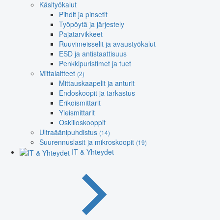
Käsityökalut
Pihdit ja pinsetit
Työpöytä ja järjestely
Pajatarvikkeet
Ruuvimeisselit ja avaustyökalut
ESD ja antistaattisuus
Penkkipuristimet ja tuet
Mittalaitteet
(2)
Mittauskaapelit ja anturit
Endoskoopit ja tarkastus
Erikoismittarit
Yleismittarit
Oskilloskooppit
Ultraäänipuhdistus
(14)
Suurennuslasit ja mikroskoopit
(19)
IT & Yhteydet