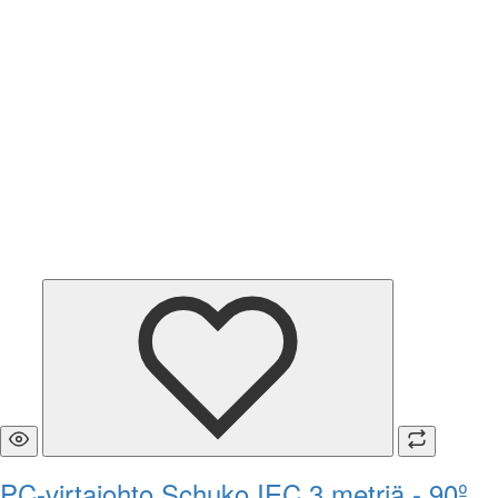
PC-virtajohto Schuko IEC 3 metriä - 90º