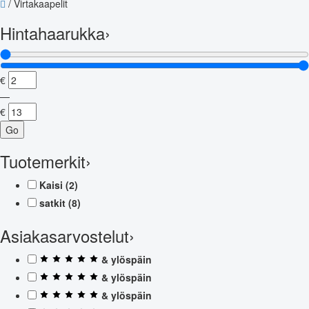
/
Virtakaapelit
Hintahaarukka
›
€
—
€
Go
Tuotemerkit
›
Kaisi
(2)
satkit
(8)
Asiakasarvostelut
›
& ylöspäin
& ylöspäin
& ylöspäin