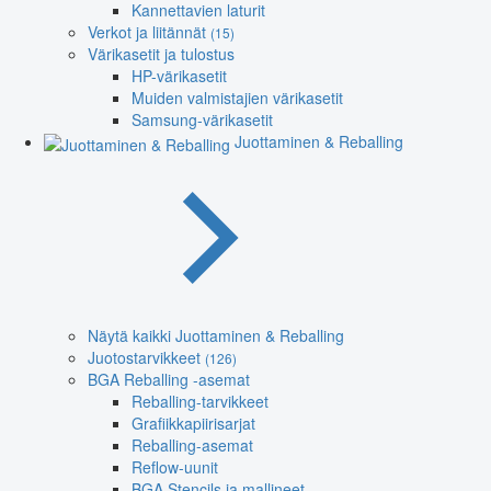
Kannettavien laturit
Verkot ja liitännät
(15)
Värikasetit ja tulostus
HP-värikasetit
Muiden valmistajien värikasetit
Samsung-värikasetit
Juottaminen & Reballing
Näytä kaikki Juottaminen & Reballing
Juotostarvikkeet
(126)
BGA Reballing -asemat
Reballing-tarvikkeet
Grafiikkapiirisarjat
Reballing-asemat
Reflow-uunit
BGA Stencils ja mallineet