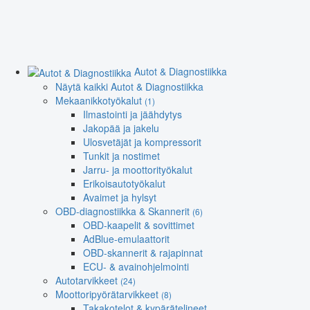
Autot & Diagnostiikka
Näytä kaikki Autot & Diagnostiikka
Mekaanikkotyökalut
(1)
Ilmastointi ja jäähdytys
Jakopää ja jakelu
Ulosvetäjät ja kompressorit
Tunkit ja nostimet
Jarru- ja moottorityökalut
Erikoisautotyökalut
Avaimet ja hylsyt
OBD-diagnostiikka & Skannerit
(6)
OBD-kaapelit & sovittimet
AdBlue-emulaattorit
OBD-skannerit & rajapinnat
ECU- & avainohjelmointi
Autotarvikkeet
(24)
Moottoripyörätarvikkeet
(8)
Takakotelot & kypärätelineet