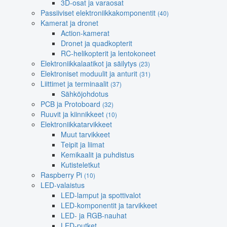
3D-osat ja varaosat
Passiiviset elektroniikkakomponentit
(40)
Kamerat ja dronet
Action-kamerat
Dronet ja quadkopterit
RC-helikopterit ja lentokoneet
Elektroniikkalaatikot ja säilytys
(23)
Elektroniset moduulit ja anturit
(31)
Liittimet ja terminaalit
(37)
Sähköjohdotus
PCB ja Protoboard
(32)
Ruuvit ja kiinnikkeet
(10)
Elektroniikkatarvikkeet
Muut tarvikkeet
Teipit ja liimat
Kemikaalit ja puhdistus
Kutisteletkut
Raspberry Pi
(10)
LED-valaistus
LED-lamput ja spottivalot
LED-komponentit ja tarvikkeet
LED- ja RGB-nauhat
LED-putket