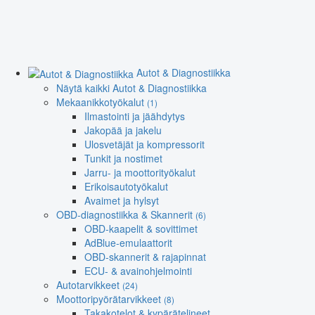
Autot & Diagnostiikka
Näytä kaikki Autot & Diagnostiikka
Mekaanikkotyökalut
(1)
Ilmastointi ja jäähdytys
Jakopää ja jakelu
Ulosvetäjät ja kompressorit
Tunkit ja nostimet
Jarru- ja moottorityökalut
Erikoisautotyökalut
Avaimet ja hylsyt
OBD-diagnostiikka & Skannerit
(6)
OBD-kaapelit & sovittimet
AdBlue-emulaattorit
OBD-skannerit & rajapinnat
ECU- & avainohjelmointi
Autotarvikkeet
(24)
Moottoripyörätarvikkeet
(8)
Takakotelot & kypärätelineet