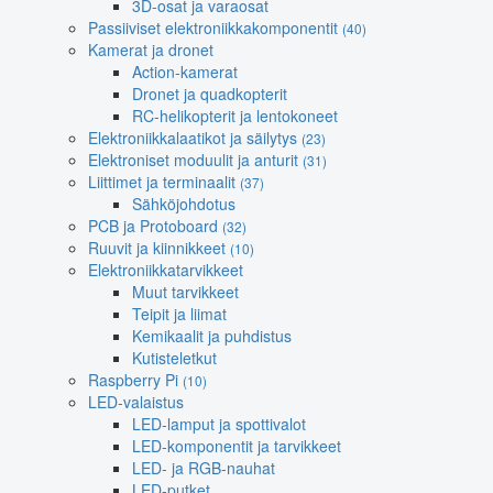
3D-osat ja varaosat
Passiiviset elektroniikkakomponentit
(40)
Kamerat ja dronet
Action-kamerat
Dronet ja quadkopterit
RC-helikopterit ja lentokoneet
Elektroniikkalaatikot ja säilytys
(23)
Elektroniset moduulit ja anturit
(31)
Liittimet ja terminaalit
(37)
Sähköjohdotus
PCB ja Protoboard
(32)
Ruuvit ja kiinnikkeet
(10)
Elektroniikkatarvikkeet
Muut tarvikkeet
Teipit ja liimat
Kemikaalit ja puhdistus
Kutisteletkut
Raspberry Pi
(10)
LED-valaistus
LED-lamput ja spottivalot
LED-komponentit ja tarvikkeet
LED- ja RGB-nauhat
LED-putket